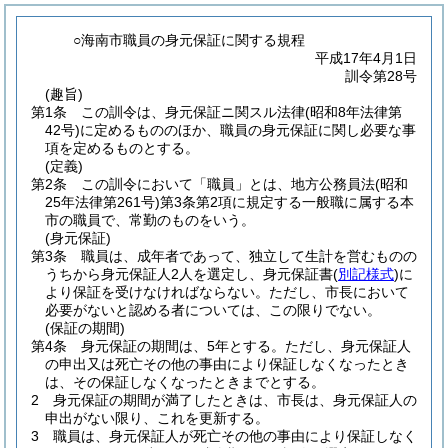
○海南市職員の身元保証に関する規程
平成17年4月1日
訓令第28号
(趣旨)
第1条
この訓令は、身元保証ニ関スル法律
(昭和8年法律第
42号)
に定めるもののほか、職員の身元保証に関し必要な事
項を定めるものとする。
(定義)
第2条
この訓令において「職員」とは、地方公務員法
(昭和
25年法律第261号)
第3条第2項に規定する一般職に属する本
市の職員で、常勤のものをいう。
(身元保証)
第3条
職員は、成年者であって、独立して生計を営むものの
うちから身元保証人2人を選定し、身元保証書
(
別記様式
)
に
より保証を受けなければならない。
ただし、市長において
必要がないと認める者については、この限りでない。
(保証の期間)
第4条
身元保証の期間は、5年とする。
ただし、身元保証人
の申出又は死亡その他の事由により保証しなくなったとき
は、その保証しなくなったときまでとする。
2
身元保証の期間が満了したときは、市長は、身元保証人の
申出がない限り、これを更新する。
3
職員は、身元保証人が死亡その他の事由により保証しなく