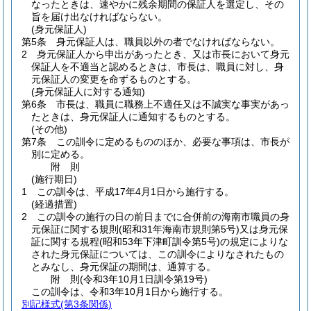
なったときは、速やかに残余期間の保証人を選定し、その
旨を届け出なければならない。
(身元保証人)
第5条
身元保証人は、職員以外の者でなければならない。
2
身元保証人から申出があったとき、又は市長において身元
保証人を不適当と認めるときは、市長は、職員に対し、身
元保証人の変更を命ずるものとする。
(身元保証人に対する通知)
第6条
市長は、職員に職務上不適任又は不誠実な事実があっ
たときは、身元保証人に通知するものとする。
(その他)
第7条
この訓令に定めるもののほか、必要な事項は、市長が
別に定める。
附
則
(施行期日)
1
この訓令は、平成17年4月1日から施行する。
(経過措置)
2
この訓令の施行の日の前日までに合併前の海南市職員の身
元保証に関する規則
(昭和31年海南市規則第5号)
又は身元保
証に関する規程
(昭和53年下津町訓令第5号)
の規定によりな
された身元保証については、この訓令によりなされたもの
とみなし、身元保証の期間は、通算する。
附
則
(令和3年10月1日
訓令第19号)
この訓令は、令和3年10月1日から施行する。
別記様式
(第3条関係)