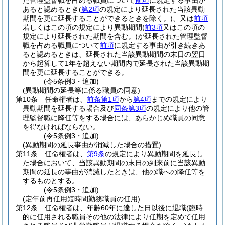
た管理監督職を占める職員について
前項
に規定する事由が
あると認めるとき
(
第2項
の規定により延長された当該異動
期間を更に延長することができるときを除く。)
、又は
前項
若しくはこの項の規定により異動期間
(
前3項
又はこの項の
規定により延長された期間を含む。)
が延長された管理監督
職を占める職員について
前項
に規定する事由が引き続きあ
ると認めるときは、延長された当該異動期間の末日の翌日
から起算して1年を超えない期間内で延長された当該異動期
間を更に延長することができる。
(令5条例3・追加)
(異動期間の延長等に係る職員の同意)
第10条
任命権者は、
前条第1項
から
第4項
までの規定により
異動期間を延長する場合及び
同条第3項
の規定により他の管
理監督職に降任等をする場合には、あらかじめ職員の同意
を得なければならない。
(令5条例3・追加)
(異動期間の延長事由が消滅した場合の措置)
第11条
任命権者は、
第9条
の規定により異動期間を延長し
た場合において、当該異動期間の末日の到来前に当該異動
期間の延長の事由が消滅したときは、他の職への降任等を
するものとする。
(令5条例3・追加)
(定年前再任用短時間勤務職員の任用)
第12条
任命権者は、年齢60年に達した日以後に退職
(臨時
的に任用される職員その他の法律により任期を定めて任用