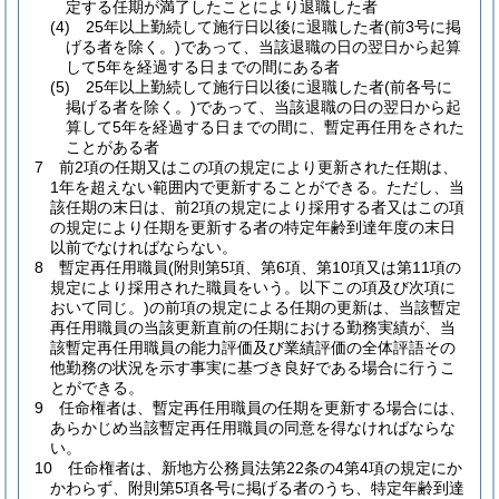
定する任期が満了したことにより退職した者
(4)
25年以上勤続して施行日以後に退職した者
(前3号に掲
げる者を除く。)
であって、当該退職の日の翌日から起算
して5年を経過する日までの間にある者
(5)
25年以上勤続して施行日以後に退職した者
(前各号に
掲げる者を除く。)
であって、当該退職の日の翌日から起
算して5年を経過する日までの間に、暫定再任用をされた
ことがある者
7
前2項の任期又はこの項の規定により更新された任期は、
1年を超えない範囲内で更新することができる。
ただし、当
該任期の末日は、前2項の規定により採用する者又はこの項
の規定により任期を更新する者の特定年齢到達年度の末日
以前でなければならない。
8
暫定再任用職員
(附則第5項、第6項、第10項又は第11項の
規定により採用された職員をいう。以下この項及び次項に
おいて同じ。)
の前項の規定による任期の更新は、当該暫定
再任用職員の当該更新直前の任期における勤務実績が、当
該暫定再任用職員の能力評価及び業績評価の全体評語その
他勤務の状況を示す事実に基づき良好である場合に行うこ
とができる。
9
任命権者は、暫定再任用職員の任期を更新する場合には、
あらかじめ当該暫定再任用職員の同意を得なければならな
い。
10
任命権者は、新地方公務員法第22条の4第4項の規定にか
かわらず、附則第5項各号に掲げる者のうち、特定年齢到達