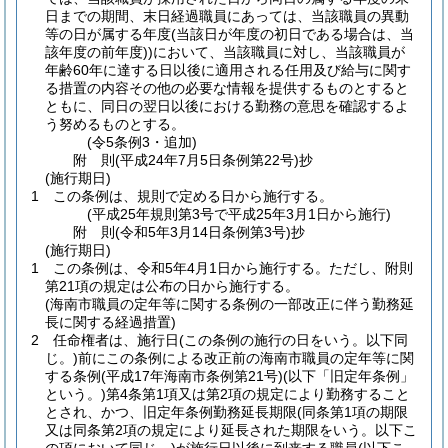
日までの期間、末日経過職員にあっては、当該職員の異動
等の日が属する年度
(当該日が年度の初日である場合は、当
該年度の前年度)
)
において、当該職員に対し、当該職員が
年齢60年に達する日以後に適用される任用及び給与に関す
る措置の内容その他の必要な情報を提供するものとすると
ともに、同日の翌日以後における勤務の意思を確認するよ
う努めるものとする。
(令5条例3・追加)
附
則
(平成24年7月5日
条例第22号)
抄
(施行期日)
1
この条例は、規則で定める日から施行する。
(平成25年規則第3号で平成25年3月1日から施行)
附
則
(令和5年3月14日
条例第3号)
抄
(施行期日)
1
この条例は、令和5年4月1日から施行する。
ただし、附則
第21項の規定は公布の日から施行する。
(海南市職員の定年等に関する条例の一部改正に伴う勤務延
長に関する経過措置)
2
任命権者は、施行日
(この条例の施行の日をいう。以下同
じ。)
前にこの条例による改正前の海南市職員の定年等に関
する条例
(平成17年海南市条例第21号)
(以下「旧定年条例」
という。)
第4条第1項又は第2項の規定により勤務すること
とされ、かつ、旧定年条例勤務延長期限
(同条第1項の期限
又は同条第2項の規定により延長された期限をいう。以下こ