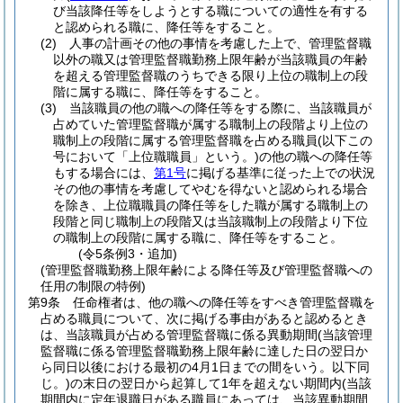
び当該降任等をしようとする職についての適性を有する
と認められる職に、降任等をすること。
(2)
人事の計画その他の事情を考慮した上で、管理監督職
以外の職又は管理監督職勤務上限年齢が当該職員の年齢
を超える管理監督職のうちできる限り上位の職制上の段
階に属する職に、降任等をすること。
(3)
当該職員の他の職への降任等をする際に、当該職員が
占めていた管理監督職が属する職制上の段階より上位の
職制上の段階に属する管理監督職を占める職員
(以下この
号において「上位職職員」という。)
の他の職への降任等
もする場合には、
第1号
に掲げる基準に従った上での状況
その他の事情を考慮してやむを得ないと認められる場合
を除き、上位職職員の降任等をした職が属する職制上の
段階と同じ職制上の段階又は当該職制上の段階より下位
の職制上の段階に属する職に、降任等をすること。
(令5条例3・追加)
(管理監督職勤務上限年齢による降任等及び管理監督職への
任用の制限の特例)
第9条
任命権者は、他の職への降任等をすべき管理監督職を
占める職員について、次に掲げる事由があると認めるとき
は、当該職員が占める管理監督職に係る異動期間
(当該管理
監督職に係る管理監督職勤務上限年齢に達した日の翌日か
ら同日以後における最初の4月1日までの間をいう。以下同
じ。)
の末日の翌日から起算して1年を超えない期間内
(当該
期間内に定年退職日がある職員にあっては、当該異動期間