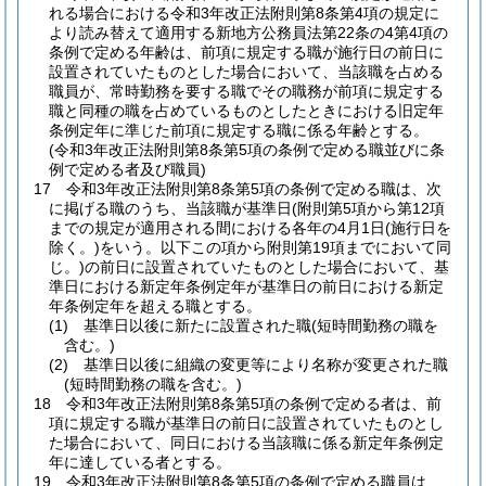
れる場合における令和3年改正法附則第8条第4項の規定に
より読み替えて適用する新地方公務員法第22条の4第4項の
条例で定める年齢は、前項に規定する職が施行日の前日に
設置されていたものとした場合において、当該職を占める
職員が、常時勤務を要する職でその職務が前項に規定する
職と同種の職を占めているものとしたときにおける旧定年
条例定年に準じた前項に規定する職に係る年齢とする。
(令和3年改正法附則第8条第5項の条例で定める職並びに条
例で定める者及び職員)
17
令和3年改正法附則第8条第5項の条例で定める職は、次
に掲げる職のうち、当該職が基準日
(附則第5項から第12項
までの規定が適用される間における各年の4月1日
(施行日を
除く。)
をいう。以下この項から附則第19項までにおいて同
じ。)
の前日に設置されていたものとした場合において、基
準日における新定年条例定年が基準日の前日における新定
年条例定年を超える職とする。
(1)
基準日以後に新たに設置された職
(短時間勤務の職を
含む。)
(2)
基準日以後に組織の変更等により名称が変更された職
(短時間勤務の職を含む。)
18
令和3年改正法附則第8条第5項の条例で定める者は、前
項に規定する職が基準日の前日に設置されていたものとし
た場合において、同日における当該職に係る新定年条例定
年に達している者とする。
19
令和3年改正法附則第8条第5項の条例で定める職員は、