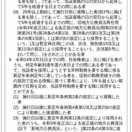
る者を除く。)
であって、当該退職の日の翌日から起算し
て5年を経過する日までの間にある者
(4)
25年以上勤続して施行日前に退職した者
(前3号に掲げ
る者を除く。)
であって、当該退職の日の翌日から起算し
て5年を経過する日までの間に、旧地方公務員法再任用
(令和3年改正法による改正前の地方公務員法
(昭和25年法
律第261号)
第28条の4第1項、第28条の5第1項又は第28
条の6第1項若しくは第2項の規定により採用することを
いう。)
又は暫定再任用
(この項、次項、附則第10項又は
第11項の規定により採用することをいう。次項第5号に
おいて同じ。)
をされたことがある者
6
令和14年3月31日までの間、任命権者は、次に掲げる者の
うち、特定年齢到達年度の末日までの間にある者であっ
て、当該者を採用しようとする常時勤務を要する職に係る
新定年条例定年に達している者を、従前の勤務実績その他
の規則で定める情報に基づく選考により、1年を超えない範
囲内で任期を定め、当該常時勤務を要する職に採用するこ
とができる。
(1)
施行日以後に新定年条例第2条の規定により退職した
者
(2)
施行日以後に新定年条例第4条第1項又は第2項の規定
により勤務した後退職した者
(3)
施行日以後に新定年条例第12条の規定により採用され
た者のうち、令和3年改正法による改正後の地方公務員法
(以下「新地方公務員法」という。)
第22条の4第3項に規