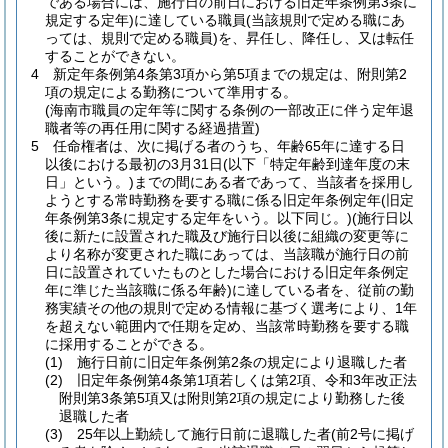
である場合には、施行日の前日における旧定年条例第3条に
規定する定年)
に達している職員
(当該規則で定める職にあ
っては、規則で定める職員)
を、昇任し、降任し、又は転任
することができない。
4
新定年条例第4条第3項から第5項までの規定は、附則第2
項の規定による勤務について準用する。
(海南市職員の定年等に関する条例の一部改正に伴う定年退
職者等の再任用に関する経過措置)
5
任命権者は、次に掲げる者のうち、年齢65年に達する日
以後における最初の3月31日
(以下「特定年齢到達年度の末
日」という。)
までの間にある者であって、当該者を採用し
ようとする常時勤務を要する職に係る旧定年条例定年
(旧定
年条例第3条に規定する定年をいう。以下同じ。)
(施行日以
後に新たに設置された職及び施行日以後に組織の変更等に
より名称が変更された職にあっては、当該職が施行日の前
日に設置されていたものとした場合における旧定年条例定
年に準じた当該職に係る年齢)
に達している者を、従前の勤
務実績その他の規則で定める情報に基づく選考により、1年
を超えない範囲内で任期を定め、当該常時勤務を要する職
に採用することができる。
(1)
施行日前に旧定年条例第2条の規定により退職した者
(2)
旧定年条例第4条第1項若しくは第2項、令和3年改正法
附則第3条第5項又は附則第2項の規定により勤務した後
退職した者
(3)
25年以上勤続して施行日前に退職した者
(前2号に掲げ