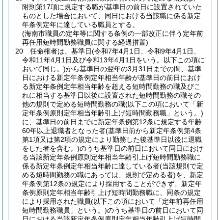
附則第17項に規定する職が基準日の前日に設置されていた
ものとした場合において、同日における当該職に係る新定
年条例定年に達している職員とする。
(海南市職員の定年等に関する条例の一部改正に伴う定年前
再任用短時間勤務職員に関する経過措置)
20
任命権者は、基準日
(令和7年4月1日、令和9年4月1日、
令和11年4月1日及び令和13年4月1日をいう。以下この項に
おいて同じ。)
から基準日の翌年の3月31日までの間、基準
日における新定年条例定年相当年齢が基準日の前日におけ
る新定年条例定年相当年齢を超える短時間勤務の職及びこ
れに相当する基準日以後に設置された短時間勤務の職その
他の規則で定める短時間勤務の職
(以下この項において「新
定年条例原則定年相当年齢引上げ短時間勤務職」という。)
に、基準日の前日までに新定年条例第12条に規定する年齢
60年以上退職者となった者
(基準日前から新定年条例第4条
第1項又は第2項の規定により勤務した後基準日以後に退職
をした者を含む。)
のうち基準日の前日において同日におけ
る当該新定年条例原則定年相当年齢引上げ短時間勤務職に
係る新定年条例定年相当年齢に達している者
(当該規則で定
める短時間勤務の職にあっては、規則で定める者)
を、新定
年条例第12条の規定により採用することができず、新定年
条例原則定年相当年齢引上げ短時間勤務職に、同条の規定
により採用された職員
(以下この項において「定年前再任用
短時間勤務職員」という。)
のうち基準日の前日において同
日における当該新定年条例原則定年相当年齢引上げ短時間