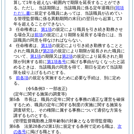
算して1年を超えない範囲内で期限を延長することができ
る。
ただし、当該期限は、当該職員に係る定年退職日
(
同項
ただし書
に規定する職員にあっては、当該職員が占めてい
る管理監督職に係る異動期間の末日)
の翌日から起算して3
年を超えることができない。
3
任命権者は、
第1項
の規定により職員を引き続き勤務させ
る場合又は
前項
の規定により期限を延長する場合には、当
該職員の同意を得なければならない。
4
任命権者は、
第1項
の規定により引き続き勤務することと
された職員及び
第2項
の規定により期限が延長された職員に
ついて、
第1項
の期限又は
第2項
の規定により延長された期
限が到来する前に
第1項各号
に掲げる事由がなくなったと認
めるときは、当該職員の同意を得て、期日を定めて当該期
限を繰り上げるものとする。
5
前各項
の規定を実施するために必要な手続は、別に定め
る。
(令5条例3・一部改正)
(定年に関する施策の調査等)
第5条
市長は、職員の定年に関する事務の適正な運営を確保
するため、職員の定年に関する制度の実施に関する施策を
調査研究し、その権限に属する事務について適切な方策を
講ずるものとする。
(管理監督職勤務上限年齢制の対象となる管理監督職)
第6条
法第28条の2第1項に規定する条例で定める職は、
次
の各号
に掲げる職とする。