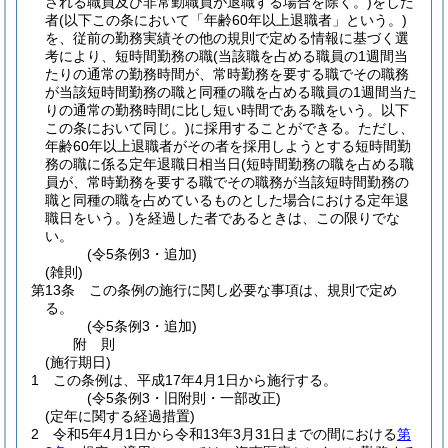
される職員及び非常勤職員が退職する場合を除く。)
をした
者
(以下この条において「年齢60年以上退職者」という。)
を、従前の勤務実績その他の規則で定める情報に基づく選
考により、短時間勤務の職
(当該職を占める職員の1週間当
たりの通常の勤務時間が、常時勤務を要する職でその職務
が当該短時間勤務の職と同種の職を占める職員の1週間当た
りの通常の勤務時間に比し短い時間である職をいう。以下
この条において同じ。)
に採用することができる。
ただし、
年齢60年以上退職者がその者を採用しようとする短時間勤
務の職に係る定年退職日相当日
(短時間勤務の職を占める職
員が、常時勤務を要する職でその職務が当該短時間勤務の
職と同種の職を占めているものとした場合における定年退
職日をいう。)
を経過した者であるときは、この限りでな
い。
(令5条例3・追加)
(雑則)
第13条
この条例の施行に関し必要な事項は、規則で定め
る。
(令5条例3・追加)
附
則
(施行期日)
1
この条例は、平成17年4月1日から施行する。
(令5条例3・旧附則・一部改正)
(定年に関する経過措置)
2
令和5年4月1日から令和13年3月31日までの間における
第