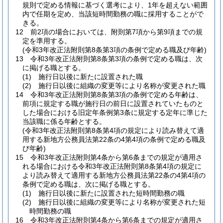
規則で定める情報に基づく選考により、1年を超えない範囲
内で任期を定め、当該短時間勤務の職に採用することがで
きる。
12
前2項の場合においては、附則第7項から第9項までの規
定を準用する。
(令和3年改正法附則第8条第3項の条例で定める職及び年齢)
13
令和3年改正法附則第8条第3項の条例で定める職は、次
に掲げる職とする。
(1)
施行日以後に新たに設置された職
(2)
施行日以後に組織の変更等により名称が変更された職
14
令和3年改正法附則第8条第3項の条例で定める年齢は、
前項に規定する職が施行日の前日に設置されていたものと
した場合における旧定年条例第3条に規定する定年に準じた
当該職に係る年齢とする。
(令和3年改正法附則第8条第4項の規定により読み替えて適
用する新地方公務員法第22条の4第4項の条例で定める職及
び年齢)
15
令和3年改正法附則第4条から第6条までの規定が適用さ
れる場合における令和3年改正法附則第8条第4項の規定に
より読み替えて適用する新地方公務員法第22条の4第4項の
条例で定める職は、次に掲げる職とする。
(1)
施行日以後に新たに設置された短時間勤務の職
(2)
施行日以後に組織の変更等により名称が変更された短
時間勤務の職
16
令和3年改正法附則第4条から第6条までの規定が適用さ