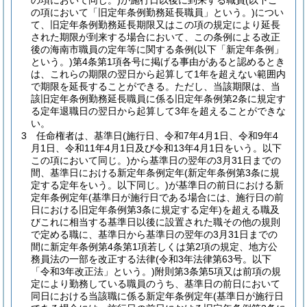
の項において同じ。)
が施行日以後に到来する職員
(以下こ
の項において「旧定年条例勤務延長職員」という。)
につい
て、旧定年条例勤務延長期限又はこの項の規定により延長
された期限が到来する場合において、この条例による改正
後の海南市職員の定年等に関する条例
(以下「新定年条例」
という。)
第4条第1項各号に掲げる事由があると認めるとき
は、これらの期限の翌日から起算して1年を超えない範囲内
で期限を延長することができる。
ただし、当該期限は、当
該旧定年条例勤務延長職員に係る旧定年条例第2条に規定す
る定年退職日の翌日から起算して3年を超えることができな
い。
3
任命権者は、基準日
(施行日、令和7年4月1日、令和9年4
月1日、令和11年4月1日及び令和13年4月1日をいう。以下
この項において同じ。)
から基準日の翌年の3月31日までの
間、基準日における新定年条例定年
(新定年条例第3条に規
定する定年をいう。以下同じ。)
が基準日の前日における新
定年条例定年
(基準日が施行日である場合には、施行日の前
日における旧定年条例第3条に規定する定年)
を超える職及
びこれに相当する基準日以後に設置された職その他の規則
で定める職に、基準日から基準日の翌年の3月31日までの
間に新定年条例第4条第1項若しくは第2項の規定、地方公
務員法の一部を改正する法律
(令和3年法律第63号。以下
「令和3年改正法」という。)
附則第3条第5項又は前項の規
定により勤務している職員のうち、基準日の前日において
同日における当該職に係る新定年条例定年
(基準日が施行日