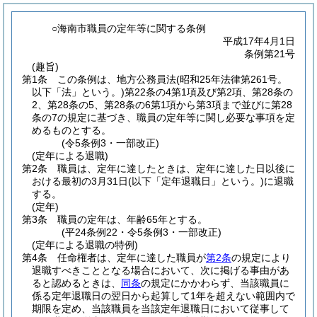
○海南市職員の定年等に関する条例
平成17年4月1日
条例第21号
(趣旨)
第1条
この条例は、地方公務員法
(昭和25年法律第261号。
以下「法」という。)
第22条の4第1項及び第2項、第28条の
2、第28条の5、第28条の6第1項から第3項まで並びに第28
条の7の規定に基づき、職員の定年等に関し必要な事項を定
めるものとする。
(令5条例3・一部改正)
(定年による退職)
第2条
職員は、定年に達したときは、定年に達した日以後に
おける最初の3月31日
(以下「定年退職日」という。)
に退職
する。
(定年)
第3条
職員の定年は、年齢65年とする。
(平24条例22・令5条例3・一部改正)
(定年による退職の特例)
第4条
任命権者は、定年に達した職員が
第2条
の規定により
退職すべきこととなる場合において、次に掲げる事由があ
ると認めるときは、
同条
の規定にかかわらず、当該職員に
係る定年退職日の翌日から起算して1年を超えない範囲内で
期限を定め、当該職員を当該定年退職日において従事して