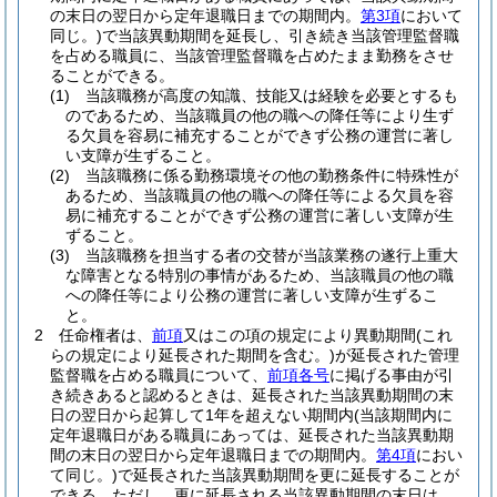
の末日の翌日から定年退職日までの期間内。
第3項
において
同じ。)
で当該異動期間を延長し、引き続き当該管理監督職
を占める職員に、当該管理監督職を占めたまま勤務をさせ
ることができる。
(1)
当該職務が高度の知識、技能又は経験を必要とするも
のであるため、当該職員の他の職への降任等により生ず
る欠員を容易に補充することができず公務の運営に著し
い支障が生ずること。
(2)
当該職務に係る勤務環境その他の勤務条件に特殊性が
あるため、当該職員の他の職への降任等による欠員を容
易に補充することができず公務の運営に著しい支障が生
ずること。
(3)
当該職務を担当する者の交替が当該業務の遂行上重大
な障害となる特別の事情があるため、当該職員の他の職
への降任等により公務の運営に著しい支障が生ずるこ
と。
2
任命権者は、
前項
又はこの項の規定により異動期間
(これ
らの規定により延長された期間を含む。)
が延長された管理
監督職を占める職員について、
前項各号
に掲げる事由が引
き続きあると認めるときは、延長された当該異動期間の末
日の翌日から起算して1年を超えない期間内
(当該期間内に
定年退職日がある職員にあっては、延長された当該異動期
間の末日の翌日から定年退職日までの期間内。
第4項
におい
て同じ。)
で延長された当該異動期間を更に延長することが
できる。
ただし、更に延長される当該異動期間の末日は、