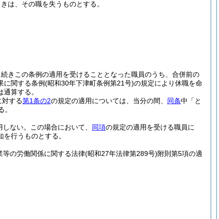
ときは、その職を失うものとする。
き続きこの条例の適用を受けることとなった職員のうち、合併前の
果に関する条例
(昭和30年下津町条例第21号)
の規定により休職を命
は通算する。
に対する
第1条の2
の規定の適用については、当分の間、
同条
中「と
る。
用しない。
この場合において、
同項
の規定の適用を受ける職員に
知を行うものとする。
業等の労働関係に関する法律
(昭和27年法律第289号)
附則第5項の適