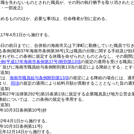
り職を失わないものとされた職員が、その刑の執行猶予を取り消された
1・一部改正)
定めるもののほか、必要な事項は、任命権者が別に定める。
17年4月1日から施行する。
の日の前日までに、合併前の海南市又は下津町に勤務していた職員で引
る条例
(昭和37年海南市条例第38号)
又は職員の分限に関する手続及び効
それぞれこの条例に規定する休職を命ぜられたものとみなし、その期間
条例
(平成17年海南市条例第37号)
附則第13項
の規定の適用を受ける職員
「並びに海南市職員給与条例附則第13項の規定による降給とする」とす
・追加)
定は、
海南市職員給与条例附則第13項
の規定による降給の場合には、適
より、
同項
の規定の適用により給料月額が異動することとなった旨の通
・追加)
昭和27年法律第292号)
第15条第1項に規定する企業職員及び地方公営企
降給については、この条例の規定を準用する。
・追加)
年10月3日
条例第10号)
抄
2年4月1日から施行する。
年10月3日
条例第11号)
年12月14日から施行する。