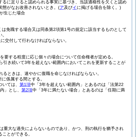
するに足りると認められる事実に基づき、当該適格性を欠くと認め
状態がなお改善されないとき。
(
ア
及び
イ
に掲げる場合を除く。)
が生じた場合
くは免職する場合又は同条第2項第1号の規定に該当するものとして
い。
員に交付して行わなければならない。
養を要する程度に応じ個々の場合について任命権者が定める。
ら引き続いて3年を超えない範囲内においてこれを更新することが
れるときは、速やかに復職を命じなければならない。
所に係属する間とする。
ついては、
第1項
中「3年を超えない範囲内」とあるのは「法第22
内」とし、
第2項
中「3年に満たない場合」とあるのは「任期に満
又は重大な過失によらないものであり、かつ、刑の執行を猶予され
ることができる。