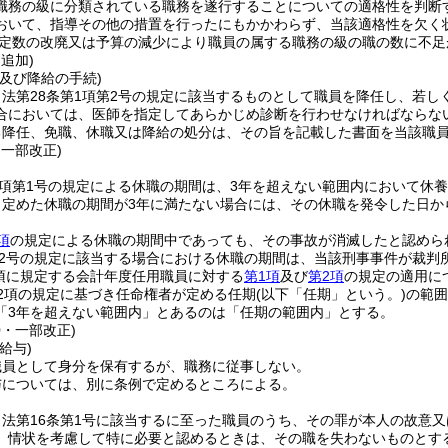
職務の級に分類されている職務を遂行することについての適格性を判断
おいて、指導その他の措置を行ったにもかかわらず、当該適格性を欠く
定数の改廃又は予算の減少により職員の属する職務の級の職の数に不足
・追加)
及び降給の手続)
法第28条第1項第2号の規定に該当するものとして職員を降任し、若し
合においては、医師を指定してあらかじめ診断を行わせなければならな
る降任、免職、休職又は降給の処分は、その旨を記載した書面を当該職
・一部改正)
2項第1号の規定による休職の期間は、3年を超えない範囲内において休
り定めた休職の期間が3年に満たない場合には、その休職を発令した日か
項
の規定による休職の期間中であっても、その事故が消滅したと認めら
第2号の規定に該当する場合における休職の期間は、当該刑事事件が裁判
1項に規定する会計年度任用職員に対する
第1項
及び
第2項
の規定の適用に
第2項の規定に基づき任命権者が定める任期
(以下「任期」という。)
の範囲
「3年を超えない範囲内」とあるのは「任期の範囲内」とする。
0・一部改正)
給与)
職員として身分を保有するが、職務に従事しない。
与については、別に条例で定めるところによる。
、法第16条第1号に該当するに至った職員のうち、その罪が本人の故意
、情状を考慮して特に必要と認めるときは、その職を失わないものとす