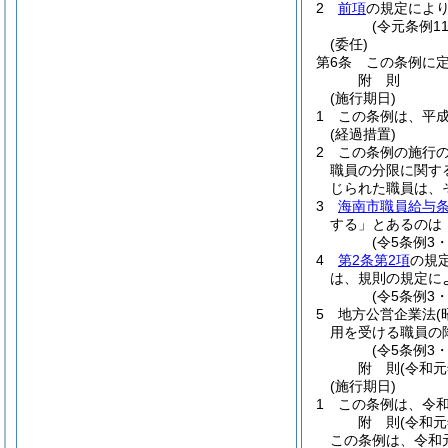
2
前項
の規定によ
(令元条例1
(委任)
第6条
この条例に
附
則
(施行期日)
1
この条例は、平成
(経過措置)
2
この条例の施行
職員の分限に関す
じられた職員は、
3
海南市職員給与
する」とあるのは
(令5条例3
4
第2条第2項
の規
は、規則の規定に
(令5条例3
5
地方公営企業法
(
用を受ける職員の
(令5条例3
附
則
(令和元
(施行期日)
1
この条例は、令和
附
則
(令和元
この条例は、令和元