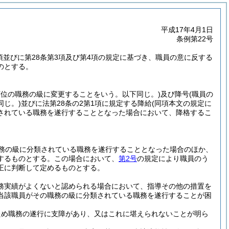
平成17年4月1日
条例第22号
2項並びに第28条第3項及び第4項の規定に基づき、職員の意に反する
のとする。
下位の職務の級に変更することをいう。以下同じ。)
及び降号
(職員の
じ。)
並びに法第28条の2第1項に規定する降給
(同項本文の規定に
されている職務を遂行することとなった場合において、降格するこ
務の級に分類されている職務を遂行することとなった場合のほか、
するものとする。
この場合において、
第2号
の規定により職員のう
正に判断して定めるものとする。
務実績がよくないと認められる場合において、指導その他の措置を
当該職員がその職務の級に分類されている職務を遂行することが困
ため職務の遂行に支障があり、又はこれに堪えられないことが明ら