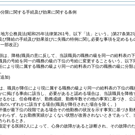
の分限に関する手続及び効果に関する条例
、地方公務員法
(昭和25年法律第261号。以下「法」という。)
第27条第
及び降給の手続及び効果並びに失職の特例に関し必要な事項を定めるも
・一部改正)
類は、降格
(職員の意に反して、当該職員の職務の級を同一の給料表の
職員の号給を同一の職務の級の下位の号給に変更することをいう。以下同
任により現に属する職務の級より同一の給料表の下位の職務の級に分類
。
・追加)
は、職員が降任により現に属する職務の級より同一の給料表の下位の職
かに掲げる事由に該当し、必要があると認める場合は、当該職員を降格
せるかは、任命権者が、勤務成績、勤務年数その他の事実に基づき、公
由のいずれかに該当する場合
(職員が降任された場合を除く。)
評価が最下位の段階である場合その他勤務の状況を示す事実に基づき勤
かわらず、なお勤務実績がよくない状態が改善されないときであって、
められるとき。
指定する医師2人によって、心身の故障があると診断され、その故障の