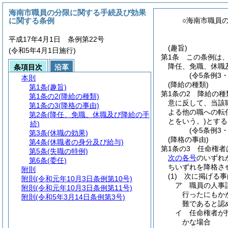
海南市職員の分限に関する手続及び効果
に関する条例
○海南市職員
平成17年4月1日 条例第22号
(趣旨)
(令和5年4月1日施行)
第1条
この条例は
降任、免職、休職
条項目次
沿革
(令5条例3
本則
(降給の種類)
第1条
(趣旨)
第1条の2
降給の種
第1条の2
(降給の種類)
意に反して、当該
第1条の3
(降格の事由)
よる他の職への転
第2条
(降任、免職、休職及び降給の手
とをいう。)
とする
続)
(令5条例3
第3条
(休職の効果)
(降格の事由)
第4条
(休職者の身分及び給与)
第1条の3
任命権者
第5条
(失職の特例)
次の各号
のいずれ
第6条
(委任)
ちいずれを降格さ
附則
(1)
次に掲げる事
附則
(令和元年10月3日条例第10号)
ア
職員の人事
附則
(令和元年10月3日条例第11号)
行ったにもか
附則
(令和5年3月14日条例第3号)
難であると認
イ
任命権者が
かな場合