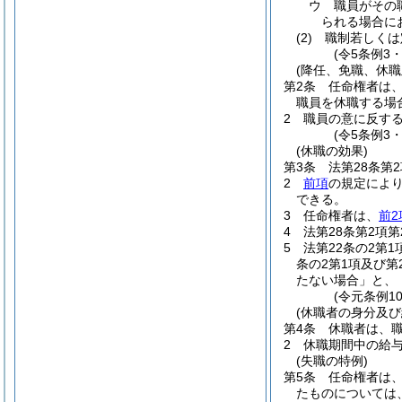
ウ
職員がその
られる場合に
(2)
職制若しくは
(令5条例3
(降任、免職、休職
第2条
任命権者は、
職員を休職する場
2
職員の意に反す
(令5条例3
(休職の効果)
第3条
法第28条第
2
前項
の規定によ
できる。
3
任命権者は、
前2
4
法第28条第2項
5
法第22条の2第
条の2第1項及び
たない場合」と、
(令元条例1
(休職者の身分及び
第4条
休職者は、
2
休職期間中の給
(失職の特例)
第5条
任命権者は
たものについては