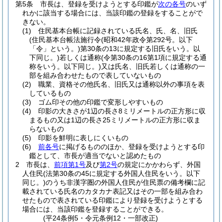
第5条
市長は、登録を受けようとする印鑑が
次の各号
のいず
れかに該当する場合には、当該印鑑の登録をすることがで
きない。
(1)
住民基本台帳に記録されている氏名、氏、名、旧氏
(住民基本台帳法施行令
(昭和42年政令第292号。以下
「令」という。)
第30条の13に規定する旧氏をいう。以
下同じ。)
若しくは通称
(令第30条の16第1項に規定する通
称をいう。以下同じ。)
又は氏名、旧氏若しくは通称の一
部を組み合わせたもので表していないもの
(2)
職業、資格その他氏名、旧氏又は通称以外の事項を表
しているもの
(3)
ゴム印その他の印鑑で変形しやすいもの
(4)
印影の大きさが1辺の長さ8ミリメートルの正方形に収
まるもの又は1辺の長さ25ミリメートルの正方形に収ま
らないもの
(5)
印影を鮮明に表しにくいもの
(6)
前各号
に掲げるもののほか、登録を受けようとする印
鑑として、市長が適当でないと認めたもの
2
市長は、
前項第1号
及び
第2号
の規定にかかわらず、外国
人住民
(法第30条の45に規定する外国人住民をいう。以下
同じ。)
のうち非漢字圏の外国人住民が住民票の備考欄に記
載されている氏名のカタカナ表記又はその一部を組み合わ
せたもので表されている印鑑により登録を受けようとする
場合には、当該印鑑を登録することができる。
(平24条例5・令元条例12・一部改正)