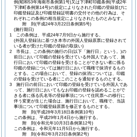
例
(昭和53年海南市条例第1号)
又は下津町印鑑条例
(平成2年
下津町条例第14号)
の規定によりなされた印鑑の登録並びに
印鑑登録証及び印鑑登録証明書の交付その他の行為は、そ
れぞれこの条例の相当規定によりなされたものとみなす。
附
則
(平成24年3月22日
条例第5号)
(施行期日)
1
この条例は、平成24年7月9日から施行する。
(外国人登録法に基づき本市の外国人登録原票に登録されて
いる者が受けた印鑑の登録の取扱い)
2
市長は、この条例の施行の日
(以下「施行日」という。)
の
前日において印鑑の登録を受けている外国人であって、施
行日において印鑑の登録を受けることができない者に係る
印鑑の登録については施行日において職権で抹消するもの
とする。
この場合において、登録の抹消については、印鑑
の登録を受けている者にこのことを通知するものとする。
3
施行日の前日において印鑑の登録を受けている外国人であ
って、施行日においてもなお印鑑の登録を認めることがで
きる者に係る氏名等の登録事項について住民票への移行に
伴う変更が生じた場合は、施行日において、職権で、当該
事項について印鑑登録原票を修正するものとする。
附
則
(平成28年3月18日
条例第10号)
この条例は、平成29年1月4日から施行する。
附
則
(令和元年10月3日
条例第12号)
この条例は、令和元年11月5日から施行する。
附
則
(令和2年3月23日
条例第2号)