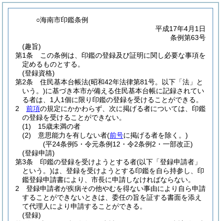
○海南市印鑑条例
平成17年4月1日
条例第63号
(趣旨)
第1条
この条例は、印鑑の登録及び証明に関し必要な事項を
定めるものとする。
(登録資格)
第2条
住民基本台帳法
(昭和42年法律第81号。以下「法」と
いう。)
に基づき本市が備える住民基本台帳に記録されてい
る者は、1人1個に限り印鑑の登録を受けることができる。
2
前項
の規定にかかわらず、次に掲げる者については、印鑑
の登録を受けることができない。
(1)
15歳未満の者
(2)
意思能力を有しない者
(
前号
に掲げる者を除く。)
(平24条例5・令元条例12・令2条例2・一部改正)
(登録申請)
第3条
印鑑の登録を受けようとする者
(以下「登録申請者」
という。)
は、登録を受けようとする印鑑を自ら持参し、印
鑑登録申請書により、市長に申請しなければならない。
2
登録申請者が疾病その他やむを得ない事由により自ら申請
することができないときは、委任の旨を証する書面を添え
て代理人により申請することができる。
(登録)