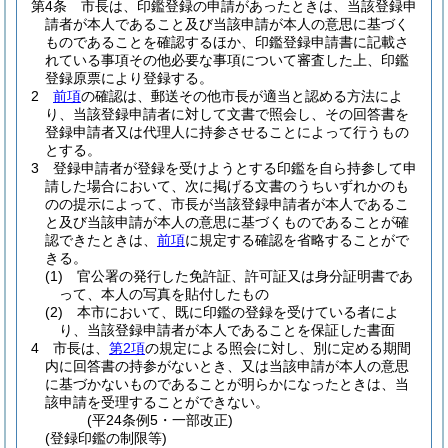
第4条
市長は、印鑑登録の申請があったときは、当該登録申
請者が本人であること及び当該申請が本人の意思に基づく
ものであることを確認するほか、印鑑登録申請書に記載さ
れている事項その他必要な事項について審査した上、印鑑
登録原票により登録する。
2
前項
の確認は、郵送その他市長が適当と認める方法によ
り、当該登録申請者に対して文書で照会し、その回答書を
登録申請者又は代理人に持参させることによって行うもの
とする。
3
登録申請者が登録を受けようとする印鑑を自ら持参して申
請した場合において、次に掲げる文書のうちいずれかのも
のの提示によって、市長が当該登録申請者が本人であるこ
と及び当該申請が本人の意思に基づくものであることが確
認できたときは、
前項
に規定する確認を省略することがで
きる。
(1)
官公署の発行した免許証、許可証又は身分証明書であ
って、本人の写真を貼付したもの
(2)
本市において、既に印鑑の登録を受けている者によ
り、当該登録申請者が本人であることを保証した書面
4
市長は、
第2項
の規定による照会に対し、別に定める期間
内に回答書の持参がないとき、又は当該申請が本人の意思
に基づかないものであることが明らかになったときは、当
該申請を受理することができない。
(平24条例5・一部改正)
(登録印鑑の制限等)