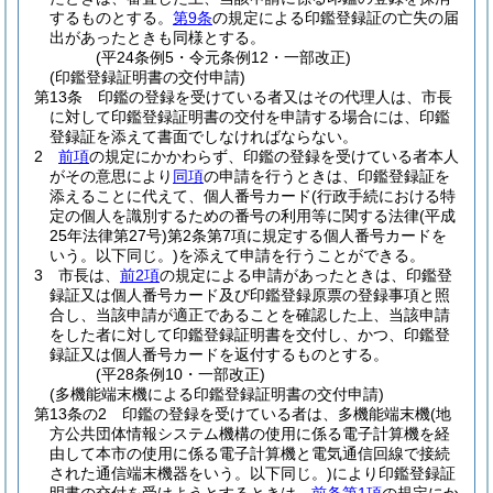
するものとする。
第9条
の規定による印鑑登録証の亡失の届
出があったときも同様とする。
(平24条例5・令元条例12・一部改正)
(印鑑登録証明書の交付申請)
第13条
印鑑の登録を受けている者又はその代理人は、市長
に対して印鑑登録証明書の交付を申請する場合には、印鑑
登録証を添えて書面でしなければならない。
2
前項
の規定にかかわらず、印鑑の登録を受けている者本人
がその意思により
同項
の申請を行うときは、印鑑登録証を
添えることに代えて、個人番号カード
(行政手続における特
定の個人を識別するための番号の利用等に関する法律
(平成
25年法律第27号)
第2条第7項に規定する個人番号カードを
いう。以下同じ。)
を添えて申請を行うことができる。
3
市長は、
前2項
の規定による申請があったときは、印鑑登
録証又は個人番号カード及び印鑑登録原票の登録事項と照
合し、当該申請が適正であることを確認した上、当該申請
をした者に対して印鑑登録証明書を交付し、かつ、印鑑登
録証又は個人番号カードを返付するものとする。
(平28条例10・一部改正)
(多機能端末機による印鑑登録証明書の交付申請)
第13条の2
印鑑の登録を受けている者は、多機能端末機
(地
方公共団体情報システム機構の使用に係る電子計算機を経
由して本市の使用に係る電子計算機と電気通信回線で接続
された通信端末機器をいう。以下同じ。)
により印鑑登録証