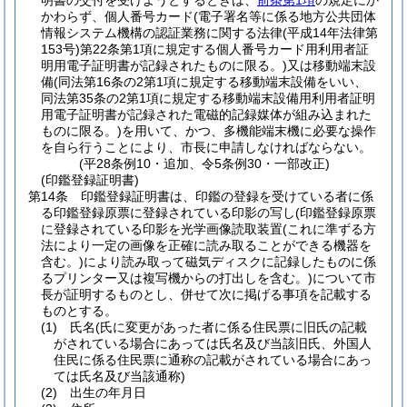
明書の交付を受けようとするときは、
前条第1項
の規定にか
かわらず、個人番号カード
(電子署名等に係る地方公共団体
情報システム機構の認証業務に関する法律
(平成14年法律第
153号)
第22条第1項に規定する個人番号カード用利用者証
明用電子証明書が記録されたものに限る。)
又は移動端末設
備
(同法第16条の2第1項に規定する移動端末設備をいい、
同法第35条の2第1項に規定する移動端末設備用利用者証明
用電子証明書が記録された電磁的記録媒体が組み込まれた
ものに限る。)
を用いて、かつ、多機能端末機に必要な操作
を自ら行うことにより、市長に申請しなければならない。
(平28条例10・追加、令5条例30・一部改正)
(印鑑登録証明書)
第14条
印鑑登録証明書は、印鑑の登録を受けている者に係
る印鑑登録原票に登録されている印影の写し
(印鑑登録原票
に登録されている印影を光学画像読取装置
(これに準ずる方
法により一定の画像を正確に読み取ることができる機器を
含む。)
により読み取って磁気ディスクに記録したものに係
るプリンター又は複写機からの打出しを含む。)
について市
長が証明するものとし、併せて次に掲げる事項を記載する
ものとする。
(1)
氏名
(氏に変更があった者に係る住民票に旧氏の記載
がされている場合にあっては氏名及び当該旧氏、外国人
住民に係る住民票に通称の記載がされている場合にあっ
ては氏名及び当該通称)
(2)
出生の年月日