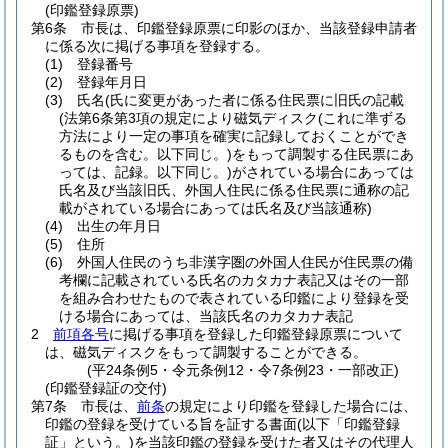
(印鑑登録原票)
第6条
市長は、印鑑登録原票に印影のほか、当該登録申請者
に係る次に掲げる事項を登録する。
(1)
登録番号
(2)
登録年月日
(3)
氏名
(氏に変更があった者に係る住民票に旧氏の記載
(法第6条第3項の規定により磁気ディスク
(これに準ずる
方法により一定の事項を確実に記録しておくことができ
るものを含む。以下同じ。)
をもって調製する住民票にあ
っては、記録。以下同じ。)
がされている場合にあっては
氏名及び当該旧氏、外国人住民に係る住民票に通称の記
載がされている場合にあっては氏名及び当該通称)
(4)
出生の年月日
(5)
住所
(6)
外国人住民のうち非漢字圏の外国人住民が住民票の備
考欄に記載されている氏名のカタカナ表記又はその一部
を組み合わせたもので表されている印鑑により登録を受
ける場合にあっては、当該氏名のカタカナ表記
2
前項各号
に掲げる事項を登録した印鑑登録原票について
は、磁気ディスクをもって調製することができる。
(平24条例5・令元条例12・令7条例23・一部改正)
(印鑑登録証の交付)
第7条
市長は、
前条
の規定により印鑑を登録した場合には、
印鑑の登録を受けている旨を証する書面
(以下「印鑑登録
証」という。)
を当該印鑑の登録を受けた者又はその代理人