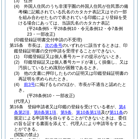
(3)
住所
(4)
外国人住民のうち非漢字圏の外国人住民が住民票の備
考欄に記載されている氏名のカタカナ表記又はその一部
を組み合わせたもので表されている印鑑により登録を受
ける場合にあっては、当該氏名のカタカナ表記
(平24条例5・平28条例10・令元条例12・令7条例
23・一部改正)
(印鑑登録証明書交付申請の不受理)
第15条
市長は、
次の各号
のいずれかに該当するときは、印
鑑登録証明書の交付申請を受理することができない。
(1)
印鑑登録証又は個人番号カードの提示がないとき。
(2)
印鑑登録証又は個人番号カードが著しく損傷し、又は
汚損しているため識別が困難であるとき。
(3)
他の文書に押印したものの証明又は印鑑登録証明書の
再証明を求められたとき。
(4)
前3号
に掲げるもののほか、市長が不適当と認めたと
き。
(平28条例10・一部改正)
(代理人)
第16条
登録申請者又は印鑑の登録を受けている者が、
第4
条第2項
、
第8条第1項
、
第9条
、
第10条第1項
及び
第11条
の
規定による申請等を自らすることができないときは、委任
の旨を証する書面を添えて、代理人により申請等をするこ
とができる。
(閲覧の禁止)