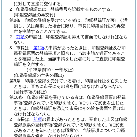
に対して直接に交付する。
2
印鑑登録証には、登録番号を記載するものとする。
(印鑑登録証の再交付)
第8条
印鑑の登録を受けている者は、印鑑登録証が著しく汚
損し、又は棄損した場合に限り、市長に印鑑登録証の再交
付を申請することができる。
2
前項
の申請は、印鑑登録証を添えて書面でしなければなら
ない。
3
市長は、
第1項
の申請があったときは、印鑑登録証及び印
鑑登録原票の登録事項と照合し、当該申請が適正であるこ
とを確認した上、当該申請をした者に対して直接に印鑑登
録証を交付する。
(平28条例10・一部改正)
(印鑑登録証の亡失の届出)
第9条
印鑑の登録を受けている者は、印鑑登録証を亡失した
ときは、直ちに市長にその旨を届け出なければならない。
(登録事項の修正)
第10条
印鑑の登録を受けている者は、印鑑登録原票の登録
事項
(登録されている印影を除く。)
について変更を生じた
ときは、印鑑登録証を添えて市長にその旨を書面で届け出
なければならない。
2
市長は、
前項
の届出があったときは、審査した上又は印鑑
登録原票の登録事項
(登録されている印影を除く。)
に変更
があることを知ったときは職権で、当該事項について印鑑
登録原票を修正しなければならない。