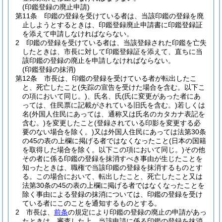
(印鑑登録の廃止申請)
第11条
印鑑の登録を受けている者は、当該印鑑の登録を廃
止しようとするときは、印鑑登録廃止申請書に印鑑登録証
を添えて申請しなければならない。
2
印鑑の登録を受けている者は、当該登録された印鑑を亡失
したときは、市長に対して印鑑登録証を添えて、直ちに当
該印鑑の登録の廃止を申請しなければならない。
(印鑑登録の抹消)
第12条
市長は、印鑑の登録を受けている者が転出したこ
と、死亡したこと
(失踪の宣告を受けた場合を含む。以下こ
の項において同じ。)
、氏名、氏
(氏に変更があった者にあ
っては、住民票に記載がされている旧氏を含む。)
若しくは
名
(外国人住民にあっては、通称又は氏名のカタカナ表記を
含む。)
を変更したこと
(登録されている印影を変更する必
要のない場合を除く。)
又は外国人住民にあっては法第30条
の45の表の上欄に掲げる者ではなくなったこと
(日本の国籍
を取得した場合を除く。以下この項において同じ。)
その他
その者に係る印鑑の登録を抹消すべき事由が生じたことを
知ったときは、職権で当該印鑑の登録を抹消するものとす
る。
この場合において、転出したこと、死亡したこと又は
法第30条の45の表の上欄に掲げる者ではなくなったことを
除く事由による登録の抹消については、印鑑の登録を受け
ている者にこのことを通知するものとする。
2
市長は、
前条
の規定により印鑑の登録の廃止の申請があっ
たときは、審査した上、当該申請に係る印鑑の登録を抹消