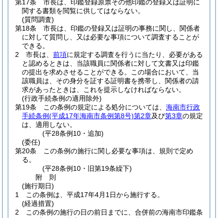
第17条
市長は、印鑑登録原票その他印鑑の登録又は証明に
関する書類を閲覧に供してはならない。
(質問調査)
第18条
市長は、印鑑の登録又は証明の事務に関し、関係者
に対して質問し、又は必要な事項について調査することが
できる。
2
市長は、
前項
に規定する調査を行うに当たり、必要がある
と認めるときは、当該職員に関係者に対して文書又は印鑑
の提出を求めさせることができる。
この場合において、当
該職員は、その身分を証する証明書を携帯し、関係者の請
求があったときは、これを提示しなければならない。
(行政手続条例の適用除外)
第19条
この条例の規定による処分については、
海南市行政
手続条例
(平成17年海南市条例第8号)
第2章
及び
第3章
の規定
は、適用しない。
(平28条例10・追加)
(委任)
第20条
この条例の施行に関し必要な事項は、規則で定め
る。
(平28条例10・旧第19条繰下)
附
則
(施行期日)
1
この条例は、平成17年4月1日から施行する。
(経過措置)
2
この条例の施行の日の前日までに、合併前の海南市印鑑条