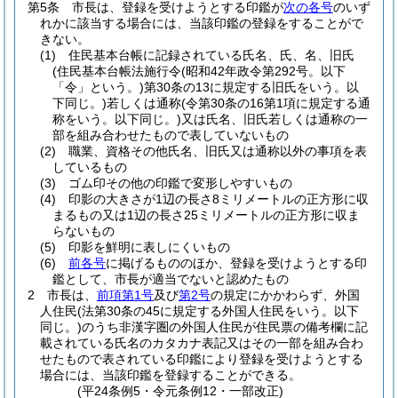
第5条
市長は、登録を受けようとする印鑑が
次の各号
のいず
れかに該当する場合には、当該印鑑の登録をすることがで
きない。
(1)
住民基本台帳に記録されている氏名、氏、名、旧氏
(住民基本台帳法施行令
(昭和42年政令第292号。以下
「令」という。)
第30条の13に規定する旧氏をいう。以
下同じ。)
若しくは通称
(令第30条の16第1項に規定する通
称をいう。以下同じ。)
又は氏名、旧氏若しくは通称の一
部を組み合わせたもので表していないもの
(2)
職業、資格その他氏名、旧氏又は通称以外の事項を表
しているもの
(3)
ゴム印その他の印鑑で変形しやすいもの
(4)
印影の大きさが1辺の長さ8ミリメートルの正方形に収
まるもの又は1辺の長さ25ミリメートルの正方形に収ま
らないもの
(5)
印影を鮮明に表しにくいもの
(6)
前各号
に掲げるもののほか、登録を受けようとする印
鑑として、市長が適当でないと認めたもの
2
市長は、
前項第1号
及び
第2号
の規定にかかわらず、外国
人住民
(法第30条の45に規定する外国人住民をいう。以下
同じ。)
のうち非漢字圏の外国人住民が住民票の備考欄に記
載されている氏名のカタカナ表記又はその一部を組み合わ
せたもので表されている印鑑により登録を受けようとする
場合には、当該印鑑を登録することができる。
(平24条例5・令元条例12・一部改正)