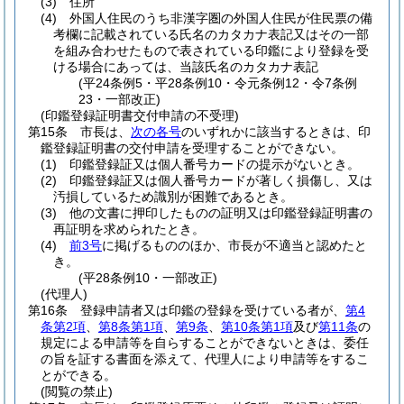
(3)
住所
(4)
外国人住民のうち非漢字圏の外国人住民が住民票の備
考欄に記載されている氏名のカタカナ表記又はその一部
を組み合わせたもので表されている印鑑により登録を受
ける場合にあっては、当該氏名のカタカナ表記
(平24条例5・平28条例10・令元条例12・令7条例
23・一部改正)
(印鑑登録証明書交付申請の不受理)
第15条
市長は、
次の各号
のいずれかに該当するときは、印
鑑登録証明書の交付申請を受理することができない。
(1)
印鑑登録証又は個人番号カードの提示がないとき。
(2)
印鑑登録証又は個人番号カードが著しく損傷し、又は
汚損しているため識別が困難であるとき。
(3)
他の文書に押印したものの証明又は印鑑登録証明書の
再証明を求められたとき。
(4)
前3号
に掲げるもののほか、市長が不適当と認めたと
き。
(平28条例10・一部改正)
(代理人)
第16条
登録申請者又は印鑑の登録を受けている者が、
第4
条第2項
、
第8条第1項
、
第9条
、
第10条第1項
及び
第11条
の
規定による申請等を自らすることができないときは、委任
の旨を証する書面を添えて、代理人により申請等をするこ
とができる。
(閲覧の禁止)