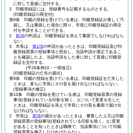
に対して直接に交付する。
2
印鑑登録証には、登録番号を記載するものとする。
(印鑑登録証の再交付)
第8条
印鑑の登録を受けている者は、印鑑登録証が著しく汚
損し、又は棄損した場合に限り、市長に印鑑登録証の再交
付を申請することができる。
2
前項
の申請は、印鑑登録証を添えて書面でしなければなら
ない。
3
市長は、
第1項
の申請があったときは、印鑑登録証及び印
鑑登録原票の登録事項と照合し、当該申請が適正であるこ
とを確認した上、当該申請をした者に対して直接に印鑑登
録証を交付する。
(平28条例10・一部改正)
(印鑑登録証の亡失の届出)
第9条
印鑑の登録を受けている者は、印鑑登録証を亡失した
ときは、直ちに市長にその旨を届け出なければならない。
(登録事項の修正)
第10条
印鑑の登録を受けている者は、印鑑登録原票の登録
事項
(登録されている印影を除く。)
について変更を生じた
ときは、印鑑登録証を添えて市長にその旨を書面で届け出
なければならない。
2
市長は、
前項
の届出があったときは、審査した上又は印鑑
登録原票の登録事項
(登録されている印影を除く。)
に変更
があることを知ったときは職権で、当該事項について印鑑
登録原票を修正しなければならない。