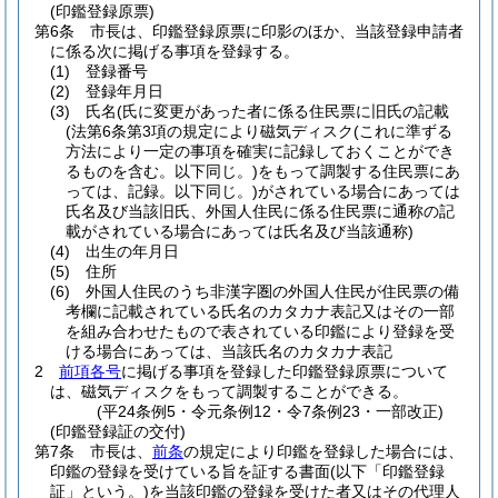
(印鑑登録原票)
第6条
市長は、印鑑登録原票に印影のほか、当該登録申請者
に係る次に掲げる事項を登録する。
(1)
登録番号
(2)
登録年月日
(3)
氏名
(氏に変更があった者に係る住民票に旧氏の記載
(法第6条第3項の規定により磁気ディスク
(これに準ずる
方法により一定の事項を確実に記録しておくことができ
るものを含む。以下同じ。)
をもって調製する住民票にあ
っては、記録。以下同じ。)
がされている場合にあっては
氏名及び当該旧氏、外国人住民に係る住民票に通称の記
載がされている場合にあっては氏名及び当該通称)
(4)
出生の年月日
(5)
住所
(6)
外国人住民のうち非漢字圏の外国人住民が住民票の備
考欄に記載されている氏名のカタカナ表記又はその一部
を組み合わせたもので表されている印鑑により登録を受
ける場合にあっては、当該氏名のカタカナ表記
2
前項各号
に掲げる事項を登録した印鑑登録原票について
は、磁気ディスクをもって調製することができる。
(平24条例5・令元条例12・令7条例23・一部改正)
(印鑑登録証の交付)
第7条
市長は、
前条
の規定により印鑑を登録した場合には、
印鑑の登録を受けている旨を証する書面
(以下「印鑑登録
証」という。)
を当該印鑑の登録を受けた者又はその代理人