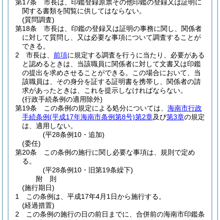
第17条
市長は、印鑑登録原票その他印鑑の登録又は証明に
関する書類を閲覧に供してはならない。
(質問調査)
第18条
市長は、印鑑の登録又は証明の事務に関し、関係者
に対して質問し、又は必要な事項について調査することが
できる。
2
市長は、
前項
に規定する調査を行うに当たり、必要がある
と認めるときは、当該職員に関係者に対して文書又は印鑑
の提出を求めさせることができる。
この場合において、当
該職員は、その身分を証する証明書を携帯し、関係者の請
求があったときは、これを提示しなければならない。
(行政手続条例の適用除外)
第19条
この条例の規定による処分については、
海南市行政
手続条例
(平成17年海南市条例第8号)
第2章
及び
第3章
の規定
は、適用しない。
(平28条例10・追加)
(委任)
第20条
この条例の施行に関し必要な事項は、規則で定め
る。
(平28条例10・旧第19条繰下)
附
則
(施行期日)
1
この条例は、平成17年4月1日から施行する。
(経過措置)
2
この条例の施行の日の前日までに、合併前の海南市印鑑条