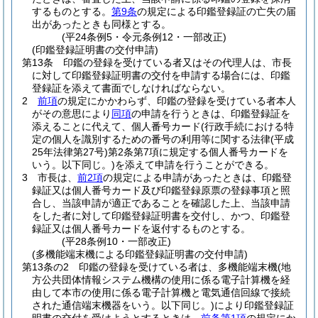
するものとする。
第9条
の規定による印鑑登録証の亡失の届
出があったときも同様とする。
(平24条例5・令元条例12・一部改正)
(印鑑登録証明書の交付申請)
第13条
印鑑の登録を受けている者又はその代理人は、市長
に対して印鑑登録証明書の交付を申請する場合には、印鑑
登録証を添えて書面でしなければならない。
2
前項
の規定にかかわらず、印鑑の登録を受けている者本人
がその意思により
同項
の申請を行うときは、印鑑登録証を
添えることに代えて、個人番号カード
(行政手続における特
定の個人を識別するための番号の利用等に関する法律
(平成
25年法律第27号)
第2条第7項に規定する個人番号カードを
いう。以下同じ。)
を添えて申請を行うことができる。
3
市長は、
前2項
の規定による申請があったときは、印鑑登
録証又は個人番号カード及び印鑑登録原票の登録事項と照
合し、当該申請が適正であることを確認した上、当該申請
をした者に対して印鑑登録証明書を交付し、かつ、印鑑登
録証又は個人番号カードを返付するものとする。
(平28条例10・一部改正)
(多機能端末機による印鑑登録証明書の交付申請)
第13条の2
印鑑の登録を受けている者は、多機能端末機
(地
方公共団体情報システム機構の使用に係る電子計算機を経
由して本市の使用に係る電子計算機と電気通信回線で接続
された通信端末機器をいう。以下同じ。)
により印鑑登録証