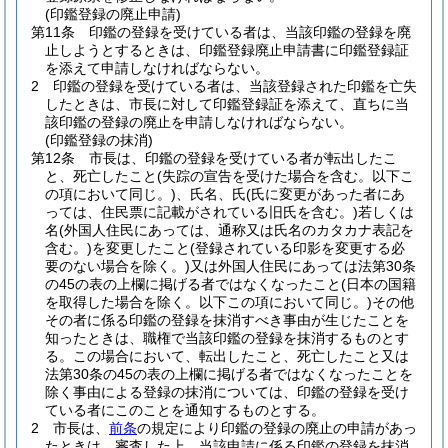
(印鑑登録の廃止申請)
第11条
印鑑の登録を受けている者は、当該印鑑の登録を廃
止しようとするときは、印鑑登録廃止申請書に印鑑登録証
を添えて申請しなければならない。
2
印鑑の登録を受けている者は、当該登録された印鑑を亡失
したときは、市長に対して印鑑登録証を添えて、直ちに当
該印鑑の登録の廃止を申請しなければならない。
(印鑑登録の抹消)
第12条
市長は、印鑑の登録を受けている者が転出したこ
と、死亡したこと
(失踪の宣告を受けた場合を含む。以下こ
の項において同じ。)
、氏名、氏
(氏に変更があった者にあ
っては、住民票に記載がされている旧氏を含む。)
若しくは
名
(外国人住民にあっては、通称又は氏名のカタカナ表記を
含む。)
を変更したこと
(登録されている印影を変更する必
要のない場合を除く。)
又は外国人住民にあっては法第30条
の45の表の上欄に掲げる者ではなくなったこと
(日本の国籍
を取得した場合を除く。以下この項において同じ。)
その他
その者に係る印鑑の登録を抹消すべき事由が生じたことを
知ったときは、職権で当該印鑑の登録を抹消するものとす
る。
この場合において、転出したこと、死亡したこと又は
法第30条の45の表の上欄に掲げる者ではなくなったことを
除く事由による登録の抹消については、印鑑の登録を受け
ている者にこのことを通知するものとする。
2
市長は、
前条
の規定により印鑑の登録の廃止の申請があっ
たときは、審査した上、当該申請に係る印鑑の登録を抹消