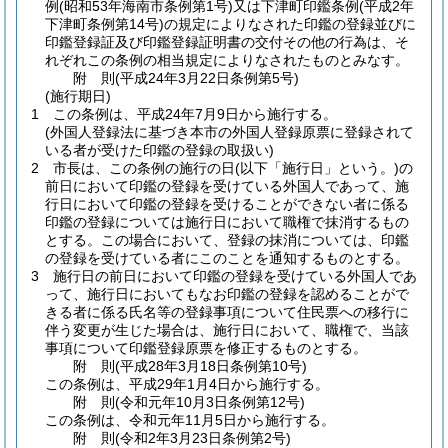
例
(昭和53年海南市条例第1号)
又は下津町印鑑条例
(平成2年
下津町条例第14号)
の規定によりなされた印鑑の登録並びに
印鑑登録証及び印鑑登録証明書の交付その他の行為は、そ
れぞれこの条例の相当規定によりなされたものとみなす。
附
則
(平成24年3月22日
条例第5号)
(施行期日)
1
この条例は、平成24年7月9日から施行する。
(外国人登録法に基づき本市の外国人登録原票に登録されて
いる者が受けた印鑑の登録の取扱い)
2
市長は、この条例の施行の日
(以下「施行日」という。)
の
前日において印鑑の登録を受けている外国人であって、施
行日において印鑑の登録を受けることができない者に係る
印鑑の登録については施行日において職権で抹消するもの
とする。
この場合において、登録の抹消については、印鑑
の登録を受けている者にこのことを通知するものとする。
3
施行日の前日において印鑑の登録を受けている外国人であ
って、施行日においてもなお印鑑の登録を認めることがで
きる者に係る氏名等の登録事項について住民票への移行に
伴う変更が生じた場合は、施行日において、職権で、当該
事項について印鑑登録原票を修正するものとする。
附
則
(平成28年3月18日
条例第10号)
この条例は、平成29年1月4日から施行する。
附
則
(令和元年10月3日
条例第12号)
この条例は、令和元年11月5日から施行する。
附
則
(令和2年3月23日
条例第2号)