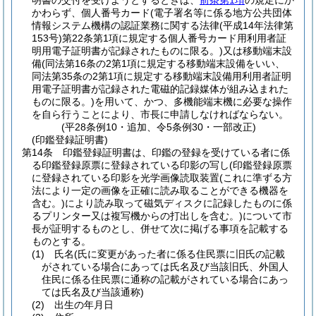
明書の交付を受けようとするときは、
前条第1項
の規定にか
かわらず、個人番号カード
(電子署名等に係る地方公共団体
情報システム機構の認証業務に関する法律
(平成14年法律第
153号)
第22条第1項に規定する個人番号カード用利用者証
明用電子証明書が記録されたものに限る。)
又は移動端末設
備
(同法第16条の2第1項に規定する移動端末設備をいい、
同法第35条の2第1項に規定する移動端末設備用利用者証明
用電子証明書が記録された電磁的記録媒体が組み込まれた
ものに限る。)
を用いて、かつ、多機能端末機に必要な操作
を自ら行うことにより、市長に申請しなければならない。
(平28条例10・追加、令5条例30・一部改正)
(印鑑登録証明書)
第14条
印鑑登録証明書は、印鑑の登録を受けている者に係
る印鑑登録原票に登録されている印影の写し
(印鑑登録原票
に登録されている印影を光学画像読取装置
(これに準ずる方
法により一定の画像を正確に読み取ることができる機器を
含む。)
により読み取って磁気ディスクに記録したものに係
るプリンター又は複写機からの打出しを含む。)
について市
長が証明するものとし、併せて次に掲げる事項を記載する
ものとする。
(1)
氏名
(氏に変更があった者に係る住民票に旧氏の記載
がされている場合にあっては氏名及び当該旧氏、外国人
住民に係る住民票に通称の記載がされている場合にあっ
ては氏名及び当該通称)
(2)
出生の年月日