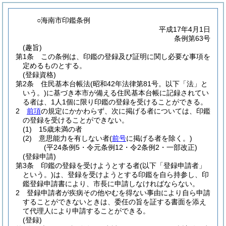
○海南市印鑑条例
平成17年4月1日
条例第63号
(趣旨)
第1条
この条例は、印鑑の登録及び証明に関し必要な事項を
定めるものとする。
(登録資格)
第2条
住民基本台帳法
(昭和42年法律第81号。以下「法」と
いう。)
に基づき本市が備える住民基本台帳に記録されてい
る者は、1人1個に限り印鑑の登録を受けることができる。
2
前項
の規定にかかわらず、次に掲げる者については、印鑑
の登録を受けることができない。
(1)
15歳未満の者
(2)
意思能力を有しない者
(
前号
に掲げる者を除く。)
(平24条例5・令元条例12・令2条例2・一部改正)
(登録申請)
第3条
印鑑の登録を受けようとする者
(以下「登録申請者」
という。)
は、登録を受けようとする印鑑を自ら持参し、印
鑑登録申請書により、市長に申請しなければならない。
2
登録申請者が疾病その他やむを得ない事由により自ら申請
することができないときは、委任の旨を証する書面を添え
て代理人により申請することができる。
(登録)