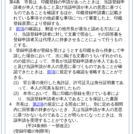
第4条
市長は、印鑑登録の申請があったときは、当該登録申
請者が本人であること及び当該申請が本人の意思に基づく
ものであることを確認するほか、印鑑登録申請書に記載さ
れている事項その他必要な事項について審査した上、印鑑
登録原票により登録する。
2
前項
の確認は、郵送その他市長が適当と認める方法によ
り、当該登録申請者に対して文書で照会し、その回答書を
登録申請者又は代理人に持参させることによって行うもの
とする。
3
登録申請者が登録を受けようとする印鑑を自ら持参して申
請した場合において、次に掲げる文書のうちいずれかのも
のの提示によって、市長が当該登録申請者が本人であるこ
と及び当該申請が本人の意思に基づくものであることが確
認できたときは、
前項
に規定する確認を省略することがで
きる。
(1)
官公署の発行した免許証、許可証又は身分証明書であ
って、本人の写真を貼付したもの
(2)
本市において、既に印鑑の登録を受けている者によ
り、当該登録申請者が本人であることを保証した書面
4
市長は、
第2項
の規定による照会に対し、別に定める期間
内に回答書の持参がないとき、又は当該申請が本人の意思
に基づかないものであることが明らかになったときは、当
該申請を受理することができない。
(平24条例5・一部改正)
(登録印鑑の制限等)