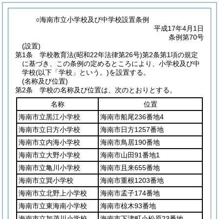
○海南市立小学校及び中学校設置条例
平成17年4月1日
条例第70号
(設置)
第1条
学校教育法
(昭和22年法律第26号)
第2条第1項の規定
に基づき、この条例の定めるところにより、小学校及び中
学校
(以下「学校」という。)
を設置する。
(名称及び位置)
第2条
学校の名称及び位置は、次のとおりとする。
名称
位置
海南市立黒江小学校
海南市船尾236番地4
海南市立日方小学校
海南市日方1257番地
海南市立内海小学校
海南市鳥居190番地
海南市立大野小学校
海南市山田91番地1
海南市立亀川小学校
海南市且来655番地
海南市立巽小学校
海南市重根1203番地
海南市立北野上小学校
海南市孟子174番地
海南市立東海南小学校
海南市椋木93番地
海南市立加茂川小学校
海南市下津町小松原23番地