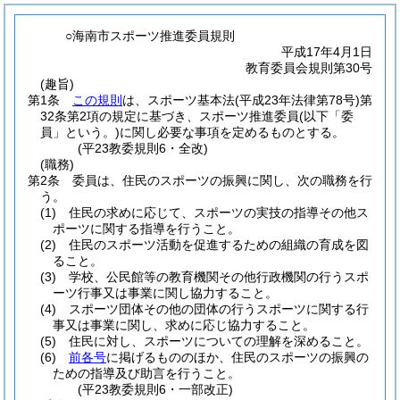
○海南市スポーツ推進委員規則
平成17年4月1日
教育委員会規則第30号
(趣旨)
第1条
この規則
は、スポーツ基本法
(平成23年法律第78号)
第
32条第2項の規定に基づき、スポーツ推進委員
(以下「委
員」という。)
に関し必要な事項を定めるものとする。
(平23教委規則6・全改)
(職務)
第2条
委員は、住民のスポーツの振興に関し、次の職務を行
う。
(1)
住民の求めに応じて、スポーツの実技の指導その他ス
ポーツに関する指導を行うこと。
(2)
住民のスポーツ活動を促進するための組織の育成を図
ること。
(3)
学校、公民館等の教育機関その他行政機関の行うスポ
ーツ行事又は事業に関し協力すること。
(4)
スポーツ団体その他の団体の行うスポーツに関する行
事又は事業に関し、求めに応じ協力すること。
(5)
住民に対し、スポーツについての理解を深めること。
(6)
前各号
に掲げるもののほか、住民のスポーツの振興の
ための指導及び助言を行うこと。
(平23教委規則6・一部改正)