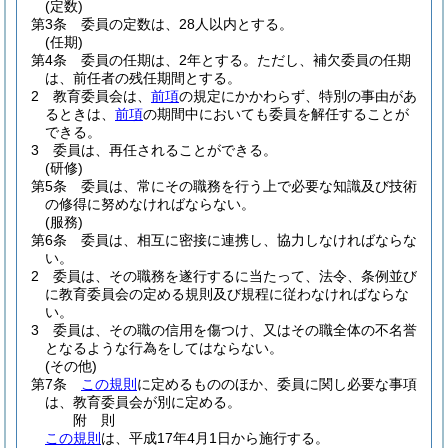
(定数)
第3条
委員の定数は、28人以内とする。
(任期)
第4条
委員の任期は、2年とする。
ただし、補欠委員の任期
は、前任者の残任期間とする。
2
教育委員会は、
前項
の規定にかかわらず、特別の事由があ
るときは、
前項
の期間中においても委員を解任することが
できる。
3
委員は、再任されることができる。
(研修)
第5条
委員は、常にその職務を行う上で必要な知識及び技術
の修得に努めなければならない。
(服務)
第6条
委員は、相互に密接に連携し、協力しなければならな
い。
2
委員は、その職務を遂行するに当たって、法令、条例並び
に教育委員会の定める規則及び規程に従わなければならな
い。
3
委員は、その職の信用を傷つけ、又はその職全体の不名誉
となるような行為をしてはならない。
(その他)
第7条
この規則
に定めるもののほか、委員に関し必要な事項
は、教育委員会が別に定める。
附
則
この規則
は、平成17年4月1日から施行する。