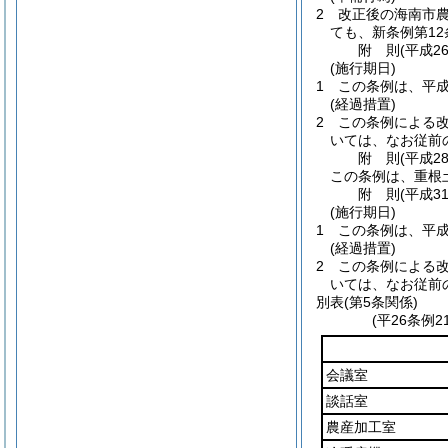
2
改正後の海南市
ても、新条例第1
附
則
(平成2
(施行期日)
1
この条例は、平成
(経過措置)
2
この条例による
いては、なお従前
附
則
(平成2
この条例は、重根
附
則
(平成3
(施行期日)
1
この条例は、平成
(経過措置)
2
この条例による
いては、なお従前
別表
(第5条関係)
(平26条例
会議室
談話室
農産加工室