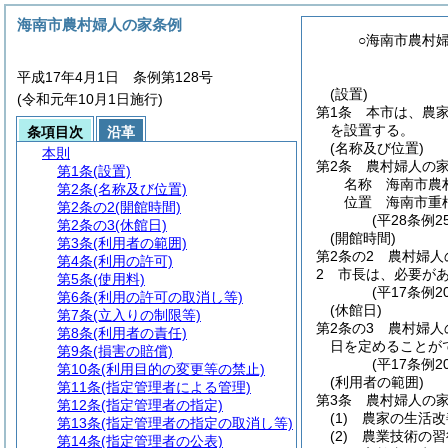
海南市農村婦人の家条例
○海南市農村
平成17年4月1日 条例第128号
(設置)
(令和元年10月1日施行)
第1条
本市は、農
を設置する。
条項目次
沿革
(名称及び位置)
本則
第2条
農村婦人の
第1条
(設置)
名称 海南市農
第2条
(名称及び位置)
位置 海南市重
第2条の2
(開館時間)
(平28条例
第2条の3
(休館日)
(開館時間)
第3条
(利用者の範囲)
第2条の2
農村婦人
第4条
(利用の許可)
2
市長は、必要が
第5条
(使用料)
(平17条例2
第6条
(利用の許可の取消し等)
(休館日)
第7条
(立入りの制限等)
第2条の3
農村婦人
第8条
(利用者の責任)
日を定めることが
第9条
(損害の賠償)
(平17条例2
第10条
(利用目的の変更等の禁止)
(利用者の範囲)
第11条
(指定管理者による管理)
第3条
農村婦人の
第12条
(指定管理者の指定)
(1)
農家の生活改
第13条
(指定管理者の指定の取消し等)
(2)
農業技術の習
第14条
(指定管理者の公表)