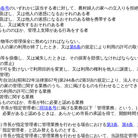
の各号
のいずれかに該当する者に対して、農村婦人の家への立入りを拒
及ぼし、又は他人の迷惑になるおそれのある者
及ぼし、又は他人の迷惑になるおそれのある物を携帯する者
し、又は滅失するおそれのある者
るもののほか、管理上支障がある行為をする者
建物等の管理保全に努めなければならない。
婦人の家の利用が終了したとき、又は
第6条
の規定により利用の許可の取
物等を損傷し、又は滅失したときは、その損害を賠償しなければならな
の禁止)
許可を受けないで利用目的を変更し、又は利用の権利を他人に譲渡し、
管理)
方自治法
(昭和22年法律第67号)
第244条の2第3項の規定により、法人
の家の管理に関する業務のうち、次に掲げるものを行わせることができ
の利用の許可に関する業務
管理に関する業務
るもののほか、市長が特に必要と認める業務
り市長が指定管理者に
同項各号
に掲げる業務
(以下「管理業務」という。)
、必要があると認めるときは、あらかじめ市長の承認を得て、開館時間
り市長が指定管理者に管理業務を行わせる場合における
第3条
、
第4条
、
「指定管理者」と読み替えるものとする。
り市長が指定管理者に管理業務を行わせる場合において、当該指定管理