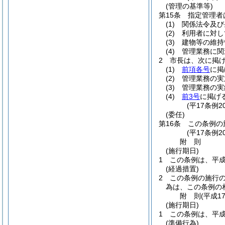
(管理の基準等)
第15条
指定管理者
(1)
関係法令及び
(2)
利用者に対し
(3)
建物等の維持
(4)
管理業務に関
2
市長は、次に掲
(1)
前項各号
に掲
(2)
管理業務の実
(3)
管理業務の実
(4)
前3号
に掲げ
(平17条例2
(委任)
第16条
この条例の
(平17条例2
附
則
(施行期日)
1
この条例は、平成
(経過措置)
2
この条例の施行
為は、この条例の
附
則
(平成1
(施行期日)
1
この条例は、平成
(準備行為)