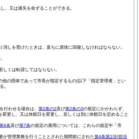
絶し、又は過失を命ずることができる。
り消しを受けたときは、直ちに原状に回復しなければならない。
い。
若しくは転貸してはならない。
その他の団体であって市長が指定するもの
(以下「指定管理者」とい
る。
を行わせる場合は、
第2条の2
及び
第2条の3
の規定にかかわらず、
を変更し、又は休館日を変更し、若しくは別に休館日を定めること
第6条
及び
第7条
の規定の適用については、これらの規定中「市
者が管理業務を行うこととされた期間前にされた
第4条第1項
(
前項