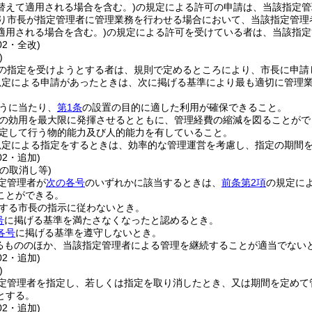
替えて適用される場合を含む。)
の規定による許可の申請は、当該指定管
り市長が指定管理者に管理業務を行わせる場合において、当該指定管理
適用される場合を含む。)
の規定による許可を受けている者は、当該指定
02・全改)
)
の指定を受けようとする者は、規則で定めるところにより、市長に申請
規定による申請があったときは、次に掲げる基準により最も適切に管理
うに当たり、
第1条
の設置の目的に適した利用が確保できること。
の効用を最大限に発揮させるとともに、管理経費の縮減を図ることがで
定して行う物的能力及び人的能力を有していること。
規定による指定をするときは、効率的な管理運営を考慮し、指定の期間
02・追加)
の取消し等)
定管理者が
次の各号
のいずれかに該当するときは、
前条第2項
の規定に
ことができる。
する市長の指示に従わないとき。
号
に掲げる基準を満たさなくなったと認めるとき。
各号
に掲げる基準を遵守しないとき。
るもののほか、当該指定管理者による管理を継続することが適当でない
02・追加)
)
定管理者を指定し、若しくは指定を取り消したとき、又は期間を定めて
とする。
02・追加)