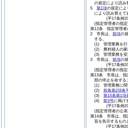
の規定により読み
5
第1項
の規定によ
により読み替えて
(平17条例2
(指定管理者の指定
第12条
指定管理者
2
市長は、
前項
の
する。
(1)
管理業務を行
(2)
農村婦人の家
(3)
管理業務を安
3
市長は、
前項
の
(平17条例2
(指定管理者の指定
第13条
市長は、指
部の停止を命ずる
(1)
管理業務に関
(2)
前条第2項各
(3)
第15条第1項
(4)
前3号
に掲げ
(平17条例2
(指定管理者の公表
第14条
市長は、指
旨を告示するもの
(平17条例2