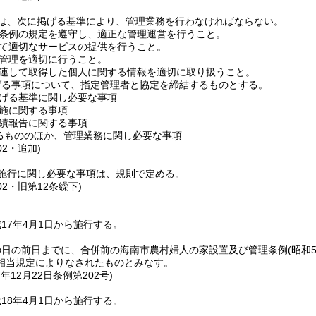
は、次に掲げる基準により、管理業務を行わなければならない。
条例の規定を遵守し、適正な管理運営を行うこと。
て適切なサービスの提供を行うこと。
管理を適切に行うこと。
連して取得した個人に関する情報を適切に取り扱うこと。
げる事項について、指定管理者と協定を締結するものとする。
げる基準に関し必要な事項
施に関する事項
績報告に関する事項
るもののほか、管理業務に関し必要な事項
02・追加)
施行に関し必要な事項は、規則で定める。
02・旧第12条繰下)
17年4月1日から施行する。
の日の前日までに、合併前の海南市農村婦人の家設置及び管理条例
(昭和
相当規定によりなされたものとみなす。
7年12月22日
条例第202号)
18年4月1日から施行する。