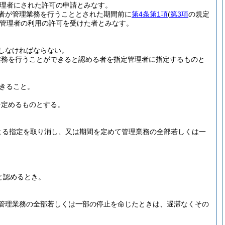
理者にされた許可の申請とみなす。
者が管理業務を行うこととされた期間前に
第4条第1項
(
第3項
の規定
管理者の利用の許可を受けた者とみなす。
しなければならない。
業務を行うことができると認める者を指定管理者に指定するものと
きること。
を定めるものとする。
よる指定を取り消し、又は期間を定めて管理業務の全部若しくは一
と認めるとき。
管理業務の全部若しくは一部の停止を命じたときは、遅滞なくその