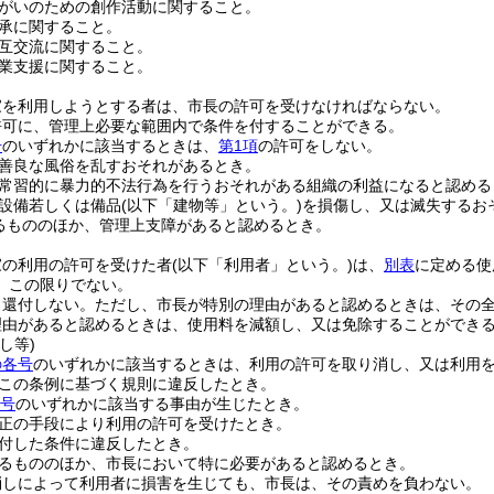
がいのための創作活動に関すること。
承に関すること。
互交流に関すること。
業支援に関すること。
家を利用しようとする者は、市長の許可を受けなければならない。
許可に、管理上必要な範囲内で条件を付することができる。
号
のいずれかに該当するときは、
第1項
の許可をしない。
善良な風俗を乱すおそれがあるとき。
常習的に暴力的不法行為を行うおそれがある組織の利益になると認める
設備若しくは備品
(以下「建物等」という。)
を損傷し、又は滅失するお
るもののほか、管理上支障があると認めるとき。
家の利用の許可を受けた者
(以下「利用者」という。)
は、
別表
に定める使
、この限りでない。
、還付しない。
ただし、市長が特別の理由があると認めるときは、その
理由があると認めるときは、使用料を減額し、又は免除することができ
し等)
の各号
のいずれかに該当するときは、利用の許可を取り消し、又は利用
この条例に基づく規則に違反したとき。
各号
のいずれかに該当する事由が生じたとき。
正の手段により利用の許可を受けたとき。
付した条件に違反したとき。
るもののほか、市長において特に必要があると認めるとき。
消しによって利用者に損害を生じても、市長は、その責めを負わない。