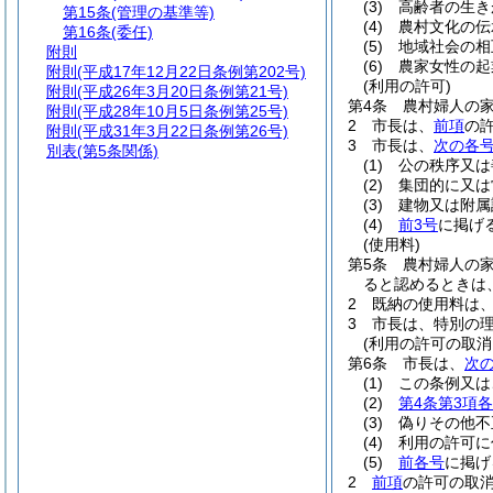
(3)
高齢者の生き
第15条
(管理の基準等)
(4)
農村文化の伝
第16条
(委任)
(5)
地域社会の相
附則
(6)
農家女性の起
附則
(平成17年12月22日条例第202号)
(利用の許可)
附則
(平成26年3月20日条例第21号)
第4条
農村婦人の
附則
(平成28年10月5日条例第25号)
2
市長は、
前項
の
附則
(平成31年3月22日条例第26号)
3
市長は、
次の各
別表
(第5条関係)
(1)
公の秩序又は
(2)
集団的に又は
(3)
建物又は附属
(4)
前3号
に掲げ
(使用料)
第5条
農村婦人の
ると認めるときは
2
既納の使用料は
3
市長は、特別の
(利用の許可の取消
第6条
市長は、
次
(1)
この条例又は
(2)
第4条第3項
(3)
偽りその他不
(4)
利用の許可に
(5)
前各号
に掲げ
2
前項
の許可の取