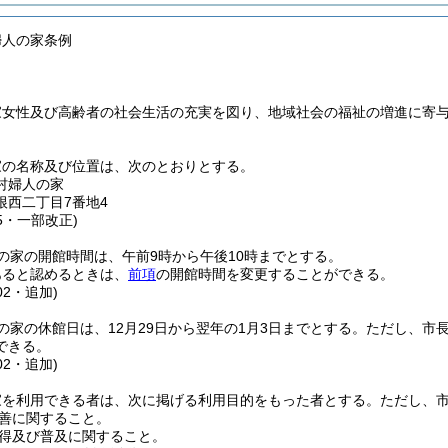
婦人の家条例
家女性及び高齢者の社会生活の充実を図り、地域社会の福祉の増進に寄
家の名称及び位置は、次のとおりとする。
村婦人の家
根西二丁目7番地4
25・一部改正)
の家の開館時間は、午前9時から午後10時までとする。
あると認めるときは、
前項
の開館時間を変更することができる。
02・追加)
の家の休館日は、12月29日から翌年の1月3日までとする。
ただし、市
できる。
02・追加)
家を利用できる者は、次に掲げる利用目的をもった者とする。
ただし、
善に関すること。
得及び普及に関すること。