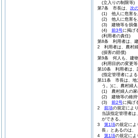
(立入りの制限等)
第7条
市長は、
次
(1)
他人に危害を
(2)
他人に危害を
(3)
建物等を損傷
(4)
前3号
に掲げ
(利用者の責任)
第8条
利用者は、
2
利用者は、農村
(損害の賠償)
第9条
何人も、建
(利用目的の変更等
第10条
利用者は、
(指定管理者による
第11条
市長は、地
う。)
に、農村婦人
(1)
農村婦人の家
(2)
建物等の維持
(3)
前2号
に掲げ
2
前項
の規定によ
当該指定管理者は
ができる。
3
第1項
の規定によ
長」とあるのは、
4
第1項
の規定によ