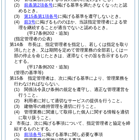
(2)
前条第2項各号
に掲げる基準を満たさなくなったと認
めるとき。
(3)
第15条第1項各号
に掲げる基準を遵守しないとき。
(4)
前3号
に掲げるもののほか、当該指定管理者による管
理を継続することが適当でないと認めるとき。
(平17条例202・追加)
(指定管理者の公表)
第14条
市長は、指定管理者を指定し、若しくは指定を取り
消したとき、又は期間を定めて管理業務の全部若しくは一
部の停止を命じたときは、遅滞なくその旨を告示するもの
とする。
(平17条例202・追加)
(管理の基準等)
第15条
指定管理者は、次に掲げる基準により、管理業務を
行わなければならない。
(1)
関係法令及び条例の規定を遵守し、適正な管理運営を
行うこと。
(2)
利用者に対して適切なサービスの提供を行うこと。
(3)
建物等の維持管理を適切に行うこと。
(4)
管理業務に関連して取得した個人に関する情報を適切
に取り扱うこと。
2
市長は、次に掲げる事項について、指定管理者と協定を締
結するものとする。
(1)
前項各号
に掲げる基準に関し必要な事項