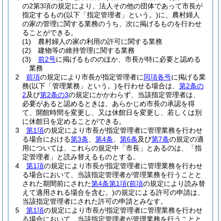
の2第3項の規定により、法人その他の団体であって市長が
指定するもの
(以下「指定管理者」という。)
に、農村婦人
の家の管理に関する業務のうち、次に掲げるものを行わせ
ることができる。
(1)
農村婦人の家の利用の許可に関する業務
(2)
建物等の維持管理に関する業務
(3)
前2号
に掲げるもののほか、市長が特に必要と認める
業務
2
前項
の規定により市長が指定管理者に
同項各号
に掲げる業
務
(以下「管理業務」という。)
を行わせる場合は、
第2条の
2
及び
第2条の3
の規定にかかわらず、当該指定管理者は、
必要があると認めるときは、あらかじめ市長の承認を得
て、開館時間を変更し、又は休館日を変更し、若しくは別
に休館日を定めることができる。
3
第1項
の規定により市長が指定管理者に管理業務を行わせ
る場合における
第3条
、
第4条
、
第6条
及び
第7条
の規定の適
用については、これらの規定中「市長」とあるのは、「指
定管理者」と読み替えるものとする。
4
第1項
の規定により市長が指定管理者に管理業務を行わせ
る場合において、当該指定管理者が管理業務を行うことと
された期間前にされた
第4条第1項
(
前項
の規定により読み替
えて適用される場合を含む。)
の規定による許可の申請は、
当該指定管理者にされた許可の申請とみなす。
5
第1項
の規定により市長が指定管理者に管理業務を行わせ
る場合において、当該指定管理者が管理業務を行うことと