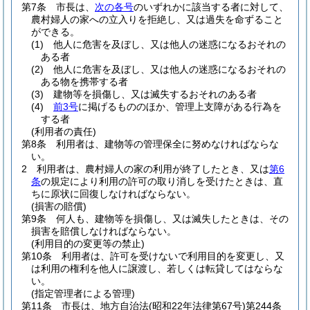
第7条
市長は、
次の各号
のいずれかに該当する者に対して、
農村婦人の家への立入りを拒絶し、又は過失を命ずること
ができる。
(1)
他人に危害を及ぼし、又は他人の迷惑になるおそれの
ある者
(2)
他人に危害を及ぼし、又は他人の迷惑になるおそれの
ある物を携帯する者
(3)
建物等を損傷し、又は滅失するおそれのある者
(4)
前3号
に掲げるもののほか、管理上支障がある行為を
する者
(利用者の責任)
第8条
利用者は、建物等の管理保全に努めなければならな
い。
2
利用者は、農村婦人の家の利用が終了したとき、又は
第6
条
の規定により利用の許可の取り消しを受けたときは、直
ちに原状に回復しなければならない。
(損害の賠償)
第9条
何人も、建物等を損傷し、又は滅失したときは、その
損害を賠償しなければならない。
(利用目的の変更等の禁止)
第10条
利用者は、許可を受けないで利用目的を変更し、又
は利用の権利を他人に譲渡し、若しくは転貸してはならな
い。
(指定管理者による管理)
第11条
市長は、地方自治法
(昭和22年法律第67号)
第244条