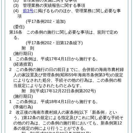
(2)
管理業務の実施に関する事項
(3)
管理業務の実績報告に関する事項
(4)
前3号
に掲げるもののほか、管理業務に関し必要な事
項
(平17条例202・追加)
(委任)
第16条
この条例の施行に関し必要な事項は、規則で定め
る。
(平17条例202・旧第12条繰下)
附
則
(施行期日)
1
この条例は、平成17年4月1日から施行する。
(経過措置)
2
この条例の施行の日の前日までに、合併前の海南市農村婦
人の家設置及び管理条例
(昭和59年海南市条例第3号)
の規定
によりなされた処分、手続その他の行為は、この条例の相
当規定によりなされたものとみなす。
附
則
(平成17年12月22日
条例第202号)
(施行期日)
1
この条例は、平成18年4月1日から施行する。
(準備行為)
2
改正後の海南市農村婦人の家条例
(以下「新条例」とい
う。)
第12条の規定による指定及びこれに関し必要な手続そ
の他の行為は、この条例の施行前においても、新条例第12
条の規定の例により行うことができる。