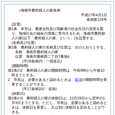
○海南市農村婦人の家条例
平成17年4月1日
条例第128号
(設置)
第1条
本市は、農家女性及び高齢者の社会生活の充実を図
り、地域社会の福祉の増進に寄与するため、海南市農村婦
人の家
(以下「農村婦人の家」という。)
を設置する。
(名称及び位置)
第2条
農村婦人の家の名称及び位置は、次のとおりとする。
名称 海南市農村婦人の家
位置 海南市重根西二丁目7番地4
(平28条例25・一部改正)
(開館時間)
第2条の2
農村婦人の家の開館時間は、午前9時から午後10
時までとする。
2
市長は、必要があると認めるときは、
前項
の開館時間を変
更することができる。
(平17条例202・追加)
(休館日)
第2条の3
農村婦人の家の休館日は、12月29日から翌年の1
月3日までとする。
ただし、市長は、必要があると認めると
きは、休館日を変更し、又は別に休館日を定めることがで
きる。