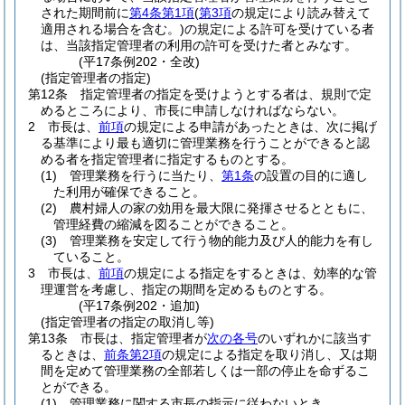
された期間前に
第4条第1項
(
第3項
の規定により読み替えて
適用される場合を含む。)
の規定による許可を受けている者
は、当該指定管理者の利用の許可を受けた者とみなす。
(平17条例202・全改)
(指定管理者の指定)
第12条
指定管理者の指定を受けようとする者は、規則で定
めるところにより、市長に申請しなければならない。
2
市長は、
前項
の規定による申請があったときは、次に掲げ
る基準により最も適切に管理業務を行うことができると認
める者を指定管理者に指定するものとする。
(1)
管理業務を行うに当たり、
第1条
の設置の目的に適し
た利用が確保できること。
(2)
農村婦人の家の効用を最大限に発揮させるとともに、
管理経費の縮減を図ることができること。
(3)
管理業務を安定して行う物的能力及び人的能力を有し
ていること。
3
市長は、
前項
の規定による指定をするときは、効率的な管
理運営を考慮し、指定の期間を定めるものとする。
(平17条例202・追加)
(指定管理者の指定の取消し等)
第13条
市長は、指定管理者が
次の各号
のいずれかに該当す
るときは、
前条第2項
の規定による指定を取り消し、又は期
間を定めて管理業務の全部若しくは一部の停止を命ずるこ
とができる。
(1)
管理業務に関する市長の指示に従わないとき。