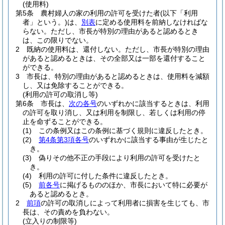
(使用料)
第5条
農村婦人の家の利用の許可を受けた者
(以下「利用
者」という。)
は、
別表
に定める使用料を前納しなければな
らない。
ただし、市長が特別の理由があると認めるとき
は、この限りでない。
2
既納の使用料は、還付しない。
ただし、市長が特別の理由
があると認めるときは、その全部又は一部を還付すること
ができる。
3
市長は、特別の理由があると認めるときは、使用料を減額
し、又は免除することができる。
(利用の許可の取消し等)
第6条
市長は、
次の各号
のいずれかに該当するときは、利用
の許可を取り消し、又は利用を制限し、若しくは利用の停
止を命ずることができる。
(1)
この条例又はこの条例に基づく規則に違反したとき。
(2)
第4条第3項各号
のいずれかに該当する事由が生じたと
き。
(3)
偽りその他不正の手段により利用の許可を受けたと
き。
(4)
利用の許可に付した条件に違反したとき。
(5)
前各号
に掲げるもののほか、市長において特に必要が
あると認めるとき。
2
前項
の許可の取消しによって利用者に損害を生じても、市
長は、その責めを負わない。
(立入りの制限等)