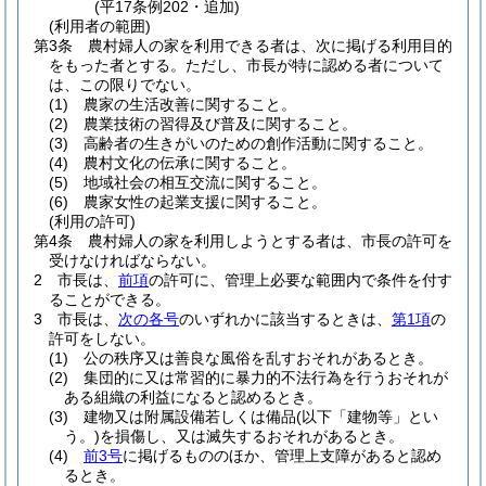
(平17条例202・追加)
(利用者の範囲)
第3条
農村婦人の家を利用できる者は、次に掲げる利用目的
をもった者とする。
ただし、市長が特に認める者について
は、この限りでない。
(1)
農家の生活改善に関すること。
(2)
農業技術の習得及び普及に関すること。
(3)
高齢者の生きがいのための創作活動に関すること。
(4)
農村文化の伝承に関すること。
(5)
地域社会の相互交流に関すること。
(6)
農家女性の起業支援に関すること。
(利用の許可)
第4条
農村婦人の家を利用しようとする者は、市長の許可を
受けなければならない。
2
市長は、
前項
の許可に、管理上必要な範囲内で条件を付す
ることができる。
3
市長は、
次の各号
のいずれかに該当するときは、
第1項
の
許可をしない。
(1)
公の秩序又は善良な風俗を乱すおそれがあるとき。
(2)
集団的に又は常習的に暴力的不法行為を行うおそれが
ある組織の利益になると認めるとき。
(3)
建物又は附属設備若しくは備品
(以下「建物等」とい
う。)
を損傷し、又は滅失するおそれがあるとき。
(4)
前3号
に掲げるもののほか、管理上支障があると認め
るとき。