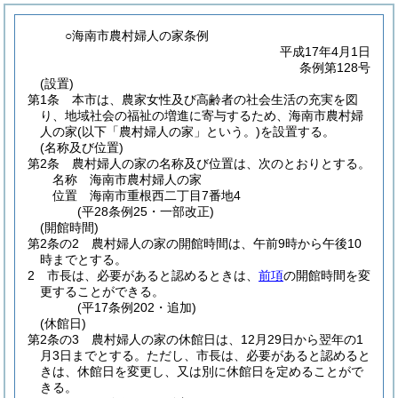
○海南市農村婦人の家条例
平成17年4月1日
条例第128号
(設置)
第1条
本市は、農家女性及び高齢者の社会生活の充実を図
り、地域社会の福祉の増進に寄与するため、海南市農村婦
人の家
(以下「農村婦人の家」という。)
を設置する。
(名称及び位置)
第2条
農村婦人の家の名称及び位置は、次のとおりとする。
名称 海南市農村婦人の家
位置 海南市重根西二丁目7番地4
(平28条例25・一部改正)
(開館時間)
第2条の2
農村婦人の家の開館時間は、午前9時から午後10
時までとする。
2
市長は、必要があると認めるときは、
前項
の開館時間を変
更することができる。
(平17条例202・追加)
(休館日)
第2条の3
農村婦人の家の休館日は、12月29日から翌年の1
月3日までとする。
ただし、市長は、必要があると認めると
きは、休館日を変更し、又は別に休館日を定めることがで
きる。