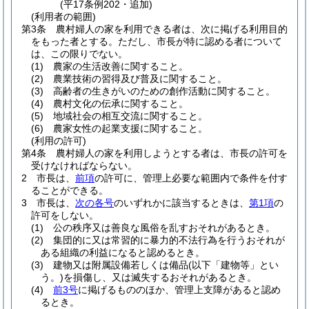
(平17条例202・追加)
(利用者の範囲)
第3条
農村婦人の家を利用できる者は、次に掲げる利用目的
をもった者とする。
ただし、市長が特に認める者について
は、この限りでない。
(1)
農家の生活改善に関すること。
(2)
農業技術の習得及び普及に関すること。
(3)
高齢者の生きがいのための創作活動に関すること。
(4)
農村文化の伝承に関すること。
(5)
地域社会の相互交流に関すること。
(6)
農家女性の起業支援に関すること。
(利用の許可)
第4条
農村婦人の家を利用しようとする者は、市長の許可を
受けなければならない。
2
市長は、
前項
の許可に、管理上必要な範囲内で条件を付す
ることができる。
3
市長は、
次の各号
のいずれかに該当するときは、
第1項
の
許可をしない。
(1)
公の秩序又は善良な風俗を乱すおそれがあるとき。
(2)
集団的に又は常習的に暴力的不法行為を行うおそれが
ある組織の利益になると認めるとき。
(3)
建物又は附属設備若しくは備品
(以下「建物等」とい
う。)
を損傷し、又は滅失するおそれがあるとき。
(4)
前3号
に掲げるもののほか、管理上支障があると認め
るとき。