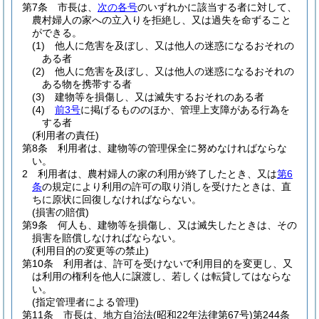
第7条
市長は、
次の各号
のいずれかに該当する者に対して、
農村婦人の家への立入りを拒絶し、又は過失を命ずること
ができる。
(1)
他人に危害を及ぼし、又は他人の迷惑になるおそれの
ある者
(2)
他人に危害を及ぼし、又は他人の迷惑になるおそれの
ある物を携帯する者
(3)
建物等を損傷し、又は滅失するおそれのある者
(4)
前3号
に掲げるもののほか、管理上支障がある行為を
する者
(利用者の責任)
第8条
利用者は、建物等の管理保全に努めなければならな
い。
2
利用者は、農村婦人の家の利用が終了したとき、又は
第6
条
の規定により利用の許可の取り消しを受けたときは、直
ちに原状に回復しなければならない。
(損害の賠償)
第9条
何人も、建物等を損傷し、又は滅失したときは、その
損害を賠償しなければならない。
(利用目的の変更等の禁止)
第10条
利用者は、許可を受けないで利用目的を変更し、又
は利用の権利を他人に譲渡し、若しくは転貸してはならな
い。
(指定管理者による管理)
第11条
市長は、地方自治法
(昭和22年法律第67号)
第244条