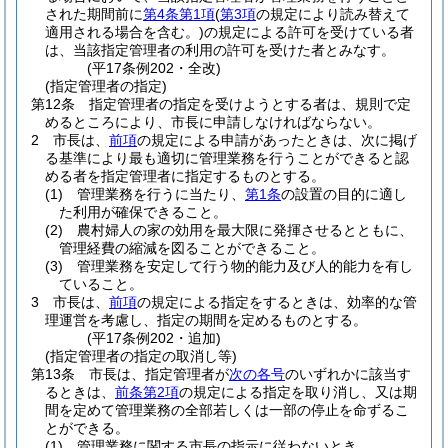
された期間前に
第4条第1項
(
第3項
の規定により読み替えて
適用される場合を含む。)
の規定による許可を受けている者
は、当該指定管理者の利用の許可を受けた者とみなす。
(平17条例202・全改)
(指定管理者の指定)
第12条
指定管理者の指定を受けようとする者は、規則で定
めるところにより、市長に申請しなければならない。
2
市長は、
前項
の規定による申請があったときは、次に掲げ
る基準により最も適切に管理業務を行うことができると認
める者を指定管理者に指定するものとする。
(1)
管理業務を行うに当たり、
第1条
の設置の目的に適し
た利用が確保できること。
(2)
農村婦人の家の効用を最大限に発揮させるとともに、
管理経費の縮減を図ることができること。
(3)
管理業務を安定して行う物的能力及び人的能力を有し
ていること。
3
市長は、
前項
の規定による指定をするときは、効率的な管
理運営を考慮し、指定の期間を定めるものとする。
(平17条例202・追加)
(指定管理者の指定の取消し等)
第13条
市長は、指定管理者が
次の各号
のいずれかに該当す
るときは、
前条第2項
の規定による指定を取り消し、又は期
間を定めて管理業務の全部若しくは一部の停止を命ずるこ
とができる。
(1)
管理業務に関する市長の指示に従わないとき。