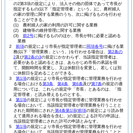
の2第3項の規定により、法人その他の団体であって市長が
指定するもの
(以下「指定管理者」という。)
に、農村婦人
の家の管理に関する業務のうち、次に掲げるものを行わせ
ることができる。
(1)
農村婦人の家の利用の許可に関する業務
(2)
建物等の維持管理に関する業務
(3)
前2号
に掲げるもののほか、市長が特に必要と認める
業務
2
前項
の規定により市長が指定管理者に
同項各号
に掲げる業
務
(以下「管理業務」という。)
を行わせる場合は、
第2条の
2
及び
第2条の3
の規定にかかわらず、当該指定管理者は、
必要があると認めるときは、あらかじめ市長の承認を得
て、開館時間を変更し、又は休館日を変更し、若しくは別
に休館日を定めることができる。
3
第1項
の規定により市長が指定管理者に管理業務を行わせ
る場合における
第3条
、
第4条
、
第6条
及び
第7条
の規定の適
用については、これらの規定中「市長」とあるのは、「指
定管理者」と読み替えるものとする。
4
第1項
の規定により市長が指定管理者に管理業務を行わせ
る場合において、当該指定管理者が管理業務を行うことと
された期間前にされた
第4条第1項
(
前項
の規定により読み替
えて適用される場合を含む。)
の規定による許可の申請は、
当該指定管理者にされた許可の申請とみなす。
5
第1項
の規定により市長が指定管理者に管理業務を行わせ
る場合において、当該指定管理者が管理業務を行うことと