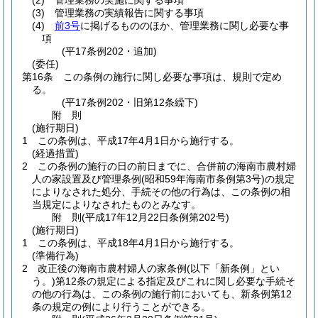
(2)
管理業務の実施に関する事項
(3)
管理業務の実績報告に関する事項
(4)
前3号
に掲げるもののほか、管理業務に関し必要な事
項
(平17条例202・追加)
(委任)
第16条
この条例の施行に関し必要な事項は、規則で定め
る。
(平17条例202・旧第12条繰下)
附
則
(施行期日)
1
この条例は、平成17年4月1日から施行する。
(経過措置)
2
この条例の施行の日の前日までに、合併前の海南市農村婦
人の家設置及び管理条例
(昭和59年海南市条例第3号)
の規定
によりなされた処分、手続その他の行為は、この条例の相
当規定によりなされたものとみなす。
附
則
(平成17年12月22日
条例第202号)
(施行期日)
1
この条例は、平成18年4月1日から施行する。
(準備行為)
2
改正後の海南市農村婦人の家条例
(以下「新条例」とい
う。)
第12条の規定による指定及びこれに関し必要な手続そ
の他の行為は、この条例の施行前においても、新条例第12
条の規定の例により行うことができる。