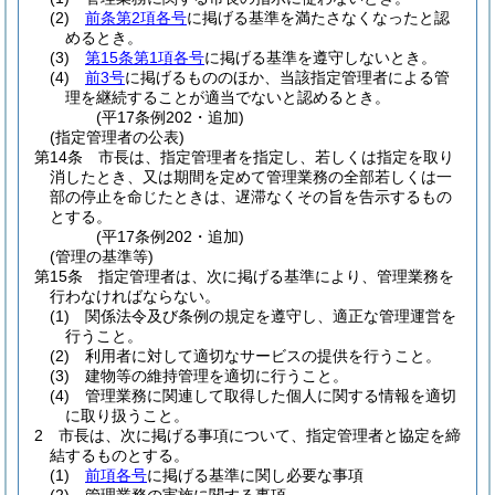
(2)
前条第2項各号
に掲げる基準を満たさなくなったと認
めるとき。
(3)
第15条第1項各号
に掲げる基準を遵守しないとき。
(4)
前3号
に掲げるもののほか、当該指定管理者による管
理を継続することが適当でないと認めるとき。
(平17条例202・追加)
(指定管理者の公表)
第14条
市長は、指定管理者を指定し、若しくは指定を取り
消したとき、又は期間を定めて管理業務の全部若しくは一
部の停止を命じたときは、遅滞なくその旨を告示するもの
とする。
(平17条例202・追加)
(管理の基準等)
第15条
指定管理者は、次に掲げる基準により、管理業務を
行わなければならない。
(1)
関係法令及び条例の規定を遵守し、適正な管理運営を
行うこと。
(2)
利用者に対して適切なサービスの提供を行うこと。
(3)
建物等の維持管理を適切に行うこと。
(4)
管理業務に関連して取得した個人に関する情報を適切
に取り扱うこと。
2
市長は、次に掲げる事項について、指定管理者と協定を締
結するものとする。
(1)
前項各号
に掲げる基準に関し必要な事項