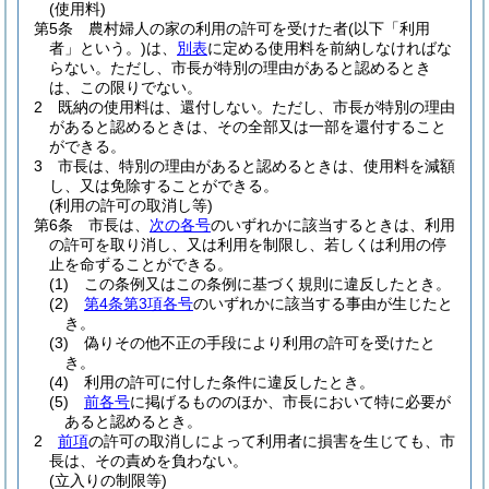
(使用料)
第5条
農村婦人の家の利用の許可を受けた者
(以下「利用
者」という。)
は、
別表
に定める使用料を前納しなければな
らない。
ただし、市長が特別の理由があると認めるとき
は、この限りでない。
2
既納の使用料は、還付しない。
ただし、市長が特別の理由
があると認めるときは、その全部又は一部を還付すること
ができる。
3
市長は、特別の理由があると認めるときは、使用料を減額
し、又は免除することができる。
(利用の許可の取消し等)
第6条
市長は、
次の各号
のいずれかに該当するときは、利用
の許可を取り消し、又は利用を制限し、若しくは利用の停
止を命ずることができる。
(1)
この条例又はこの条例に基づく規則に違反したとき。
(2)
第4条第3項各号
のいずれかに該当する事由が生じたと
き。
(3)
偽りその他不正の手段により利用の許可を受けたと
き。
(4)
利用の許可に付した条件に違反したとき。
(5)
前各号
に掲げるもののほか、市長において特に必要が
あると認めるとき。
2
前項
の許可の取消しによって利用者に損害を生じても、市
長は、その責めを負わない。
(立入りの制限等)