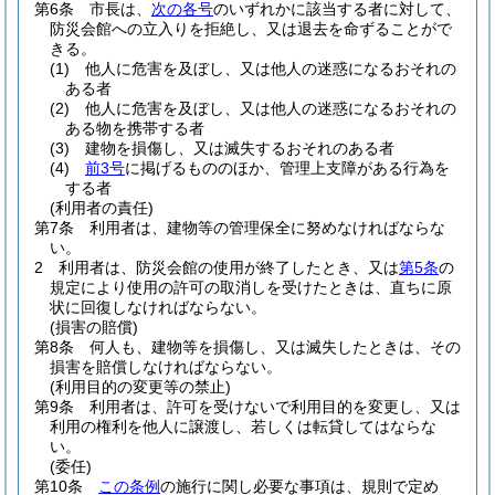
第6条
市長は、
次の各号
のいずれかに該当する者に対して、
防災会館への立入りを拒絶し、又は退去を命ずることがで
きる。
(1)
他人に危害を及ぼし、又は他人の迷惑になるおそれの
ある者
(2)
他人に危害を及ぼし、又は他人の迷惑になるおそれの
ある物を携帯する者
(3)
建物を損傷し、又は滅失するおそれのある者
(4)
前3号
に掲げるもののほか、管理上支障がある行為を
する者
(利用者の責任)
第7条
利用者は、建物等の管理保全に努めなければならな
い。
2
利用者は、防災会館の使用が終了したとき、又は
第5条
の
規定により使用の許可の取消しを受けたときは、直ちに原
状に回復しなければならない。
(損害の賠償)
第8条
何人も、建物等を損傷し、又は滅失したときは、その
損害を賠償しなければならない。
(利用目的の変更等の禁止)
第9条
利用者は、許可を受けないで利用目的を変更し、又は
利用の権利を他人に譲渡し、若しくは転貸してはならな
い。
(委任)
第10条
この条例
の施行に関し必要な事項は、規則で定め