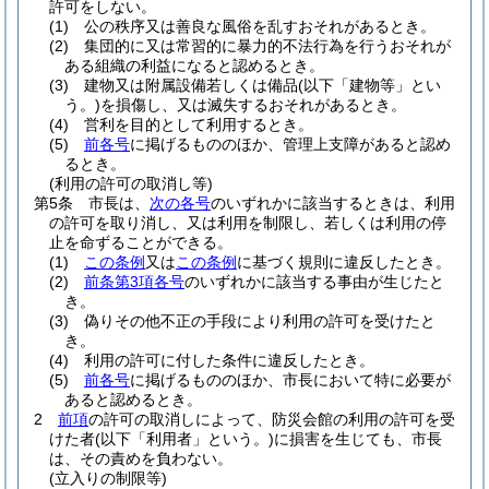
許可をしない。
(1)
公の秩序又は善良な風俗を乱すおそれがあるとき。
(2)
集団的に又は常習的に暴力的不法行為を行うおそれが
ある組織の利益になると認めるとき。
(3)
建物又は附属設備若しくは備品
(以下「建物等」とい
う。)
を損傷し、又は滅失するおそれがあるとき。
(4)
営利を目的として利用するとき。
(5)
前各号
に掲げるもののほか、管理上支障があると認め
るとき。
(利用の許可の取消し等)
第5条
市長は、
次の各号
のいずれかに該当するときは、利用
の許可を取り消し、又は利用を制限し、若しくは利用の停
止を命ずることができる。
(1)
この条例
又は
この条例
に基づく規則に違反したとき。
(2)
前条第3項各号
のいずれかに該当する事由が生じたと
き。
(3)
偽りその他不正の手段により利用の許可を受けたと
き。
(4)
利用の許可に付した条件に違反したとき。
(5)
前各号
に掲げるもののほか、市長において特に必要が
あると認めるとき。
2
前項
の許可の取消しによって、防災会館の利用の許可を受
けた者
(以下「利用者」という。)
に損害を生じても、市長
は、その責めを負わない。
(立入りの制限等)