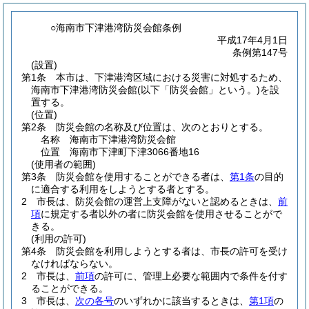
○海南市下津港湾防災会館条例
平成17年4月1日
条例第147号
(設置)
第1条
本市は、下津港湾区域における災害に対処するため、
海南市下津港湾防災会館
(以下「防災会館」という。)
を設
置する。
(位置)
第2条
防災会館の名称及び位置は、次のとおりとする。
名称 海南市下津港湾防災会館
位置 海南市下津町下津3066番地16
(使用者の範囲)
第3条
防災会館を使用することができる者は、
第1条
の目的
に適合する利用をしようとする者とする。
2
市長は、防災会館の運営上支障がないと認めるときは、
前
項
に規定する者以外の者に防災会館を使用させることがで
きる。
(利用の許可)
第4条
防災会館を利用しようとする者は、市長の許可を受け
なければならない。
2
市長は、
前項
の許可に、管理上必要な範囲内で条件を付す
ることができる。
3
市長は、
次の各号
のいずれかに該当するときは、
第1項
の