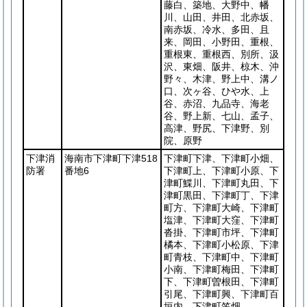
藤白、築地、大野中、幡
川、山田、井田、北赤坂、
南赤坂、冷水、多田、且
来、岡田、小野田、重根、
重根東、重根西、別所、汲
沢、東畑、阪井、椋木、沖
野々、木津、野上中、溝ノ
口、次ヶ谷、ひや水、上
谷、赤沼、九品寺、海老
谷、野上新、七山、孟子、
高津、野尻、下津野、別
院、原野
下津消
海南市下津町下津518
下津町下津、下津町小畑、
防署
番地6
下津町上、下津町小原、下
津町鰈川、下津町丸田、下
津町黒田、下津町丁、下津
町方、下津町大崎、下津町
塩津、下津町大窪、下津町
沓掛、下津町市坪、下津町
橘本、下津町小松原、下津
町青枝、下津町中、下津町
小南、下津町梅田、下津町
下、下津町曽根田、下津町
引尾、下津町興、下津町百
垣内、下津町笠畑