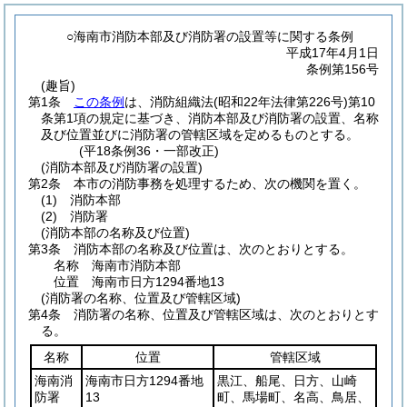
○海南市消防本部及び消防署の設置等に関する条例
平成17年4月1日
条例第156号
(趣旨)
第1条
この条例
は、消防組織法
(昭和22年法律第226号)
第10
条第1項の規定に基づき、消防本部及び消防署の設置、名称
及び位置並びに消防署の管轄区域を定めるものとする。
(平18条例36・一部改正)
(消防本部及び消防署の設置)
第2条
本市の消防事務を処理するため、次の機関を置く。
(1)
消防本部
(2)
消防署
(消防本部の名称及び位置)
第3条
消防本部の名称及び位置は、次のとおりとする。
名称 海南市消防本部
位置 海南市日方1294番地13
(消防署の名称、位置及び管轄区域)
第4条
消防署の名称、位置及び管轄区域は、次のとおりとす
る。
名称
位置
管轄区域
海南消
海南市日方1294番地
黒江、船尾、日方、山崎
防署
13
町、馬場町、名高、鳥居、