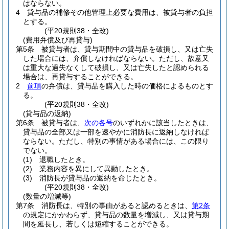
はならない。
4
貸与品の補修その他管理上必要な費用は、被貸与者の負担
とする。
(平20規則38・全改)
(費用弁償及び再貸与)
第5条
被貸与者は、貸与期間中の貸与品を破損し、又は亡失
した場合には、弁償しなければならない。
ただし、故意又
は重大な過失なくして破損し、又は亡失したと認められる
場合は、再貸与することができる。
2
前項
の弁償は、貸与品を購入した時の価格によるものとす
る。
(平20規則38・全改)
(貸与品の返納)
第6条
被貸与者は、
次の各号
のいずれかに該当したときは、
貸与品の全部又は一部を速やかに消防長に返納しなければ
ならない。
ただし、特別の事情がある場合には、この限り
でない。
(1)
退職したとき。
(2)
業務内容を異にして異動したとき。
(3)
消防長が貸与品の返納を命じたとき。
(平20規則38・全改)
(数量の増減等)
第7条
消防長は、特別の事由があると認めるときは、
第2条
の規定にかかわらず、貸与品の数量を増減し、又は貸与期
間を延長し、若しくは短縮することができる。