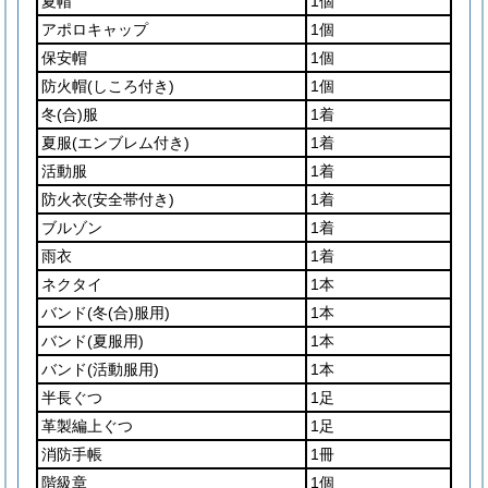
夏帽
1個
アポロキャップ
1個
保安帽
1個
防火帽
(しころ付き)
1個
冬
(合)
服
1着
夏服
(エンブレム付き)
1着
活動服
1着
防火衣
(安全帯付き)
1着
ブルゾン
1着
雨衣
1着
ネクタイ
1本
バンド
(冬
(合)
服用)
1本
バンド
(夏服用)
1本
バンド
(活動服用)
1本
半長ぐつ
1足
革製編上ぐつ
1足
消防手帳
1冊
階級章
1個