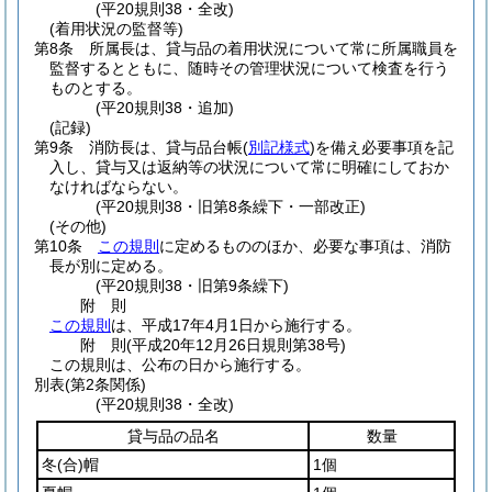
(平20規則38・全改)
(着用状況の監督等)
第8条
所属長は、貸与品の着用状況について常に所属職員を
監督するとともに、随時その管理状況について検査を行う
ものとする。
(平20規則38・追加)
(記録)
第9条
消防長は、貸与品台帳
(
別記様式
)
を備え必要事項を記
入し、貸与又は返納等の状況について常に明確にしておか
なければならない。
(平20規則38・旧第8条繰下・一部改正)
(その他)
第10条
この規則
に定めるもののほか、必要な事項は、消防
長が別に定める。
(平20規則38・旧第9条繰下)
附
則
この規則
は、平成17年4月1日から施行する。
附
則
(平成20年12月26日
規則第38号)
この規則は、公布の日から施行する。
別表
(第2条関係)
(平20規則38・全改)
貸与品の品名
数量
冬
(合)
帽
1個