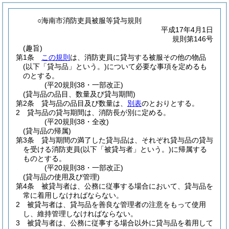
○海南市消防吏員被服等貸与規則
平成17年4月1日
規則第146号
(趣旨)
第1条
この規則
は、消防吏員に貸与する被服その他の物品
(以下「貸与品」という。)
について必要な事項を定めるも
のとする。
(平20規則38・一部改正)
(貸与品の品目、数量及び貸与期間)
第2条
貸与品の品目及び数量は、
別表
のとおりとする。
2
貸与品の貸与期間は、消防長が別に定める。
(平20規則38・全改)
(貸与品の帰属)
第3条
貸与期間の満了した貸与品は、それぞれ貸与品の貸与
を受ける消防吏員
(以下「被貸与者」という。)
に帰属する
ものとする。
(平20規則38・一部改正)
(貸与品の使用及び管理)
第4条
被貸与者は、公務に従事する場合において、貸与品を
常に着用しなければならない。
2
被貸与者は、貸与品を善良な管理者の注意をもって使用
し、維持管理しなければならない。
3
被貸与者は、公務に従事する場合以外に貸与品を着用して