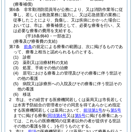
(療養補償)
第6条
非常勤消防団員等が公務により、又は消防作業等に従
事し、若しくは救急業務に協力し、又は応急措置の業務に
従事したことにより、負傷し、又は疾病にかかった場合に
おいては、市は、療養補償として、必要な療養を行い、又
は必要な療養の費用を支給する。
(平18条例40・一部改正)
(療養及び療養費の支給)
第7条
前条
の規定による療養の範囲は、次に掲げるものであ
って、療養上相当と認められるものとする。
(1)
診察
(2)
薬剤又は治療材料の支給
(3)
処置、手術その他の治療
(4)
居宅における療養上の管理及びその療養に伴う世話そ
の他の看護
(5)
病院又は診療所への入院及びその療養に伴う世話その
他の看護
(6)
移送
2
市は、その経営する医療機関若しくは薬局又は市長若しく
は水害予防組合の管理者がその同意を得てあらかじめ指定
する医療機関若しくは薬局において、
前項第1号
から
第5号
までに掲げる療養
(
同項第4号
又は
第5号
に掲げる療養にあっ
ては、これらの医療機関の従業者以外の者が提供する世話
その他の看護を除く。)
を行うものとする。
3
市は、
前項
の医療機関若しくは薬局において療養を行うこ