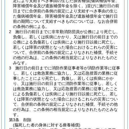
定により支給すべき事由の生じた損害補償
(傷病補償年金、
障害補償年金及び遺族補償年金を除く。)
並びに施行日の前
日までに合併前の条例の規定により支給すべき事由の生じ
た傷病補償年金、障害補償年金及び遺族補償年金で施行日
前の期間について支給すべきものについては、なお合併前
の条例の例による。
2
施行日の前日までに非常勤消防団員が公務により死亡し、
負傷し、若しくは疾病にかかり、又は施行日の前日までの
公務による負傷若しくは疾病により施行日以後に死亡し、
若しくは障害の状態となった場合におけるこれらの災害に
ついて、合併前の条例の規定によりなされた補償、手続そ
の他の行為は、この条例の相当規定によりなされたものと
みなす。
3
施行日の前日までに消防作業従事者等が消防作業等に従事
し、若しくは救急業務に協力し、又は応急措置の業務に従
事したことにより死亡し、負傷し、若しくは疾病にかか
り、又は施行日の前日までに消防作業等に従事し、若しく
は救急業務に協力し、又は応急措置の業務に従事したこと
による負傷若しくは疾病により施行日以後に死亡し、若し
くは障害の状態となった場合におけるこれらの災害につい
て、合併前の条例の規定によりなされた補償、手続その他
の行為は、この条例の相当規定によりなされたものとみな
す。
第3条
削除
(脳死した者の身体に対する療養補償)