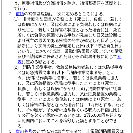
は、療養補償及び介護補償を除き、補償基礎額を基礎とし
て行う。
2
前項
の補償基礎額は、次に定めるところによる。
(1)
非常勤消防団員が公務により死亡し、負傷し、若しく
は疾病にかかり、又は公務による負傷若しくは疾病によ
り死亡し、若しくは障害の状態となった場合には、死亡
若しくは負傷の原因である事故が発生した日又は診断に
より死亡の原因である疾病の発生が確定した日若しくは
診断により疾病の発生が確定した日
(以下「事故発生日」
という。)
において当該非常勤消防団員が属していた階級
及び当該階級に任命された日からの勤務年数に応じて
別
表
に定める額とする。
(2)
消防作業従事者、救急業務協力者若しくは水防従事者
又は応急措置従事者
(以下「消防作業従事者等」とい
う。)
が消防作業等に従事し、若しくは救急業務に協力
し、又は応急措置の業務に従事したことにより死亡し、
負傷し、若しくは疾病にかかり、又は消防作業等に従事
し、若しくは救急業務に協力し、又は応急措置の業務に
従事したことによる負傷若しくは疾病により死亡し、若
しくは障害の状態となった場合には、1万円とする。
ただ
し、その額が、その者の通常得ている収入の日額に比し
て公正を欠くと認められるときは、1万5,000円を超えな
い範囲内においてこれを増額した額とすることができ
る。
3
次の各号
のいずれかに該当する者で、非常勤消防団員又は