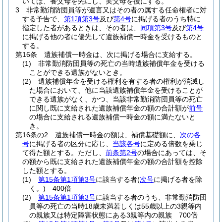
いては、養父母を先にし、実父母を後にする。
3
非常勤消防団員等が遺言又はその者の属する任命権者に対
する予告で、
第1項第3号
及び
第4号
に掲げる者のうち特に
指定した者があるときは、その者は、
同項第3号
及び
第4号
に掲げる他の者に優先して遺族補償一時金を受けるものと
する。
第16条
遺族補償一時金は、次に掲げる場合に支給する。
(1)
非常勤消防団員等の死亡の当時遺族補償年金を受ける
ことができる遺族がないとき。
(2)
遺族補償年金を受ける権利を有する者の権利が消滅し
た場合において、他に当該遺族補償年金を受けることが
できる遺族がなく、かつ、当該非常勤消防団員等の死亡
に関し既に支給された遺族補償年金の額の合計額が
前号
の場合に支給される遺族補償一時金の額に満たないと
き。
第16条の2
遺族補償一時金の額は、補償基礎額に、
次の各
号
に掲げる者の区分に応じ、
当該各号
に定める倍数を乗じ
て得た額とする。
ただし、
前条第2号
の場合にあっては、そ
の額から既に支給された遺族補償年金の額の合計額を控除
した額とする。
(1)
第15条第1項第3号
に該当する者
(
次号
に掲げる者を除
く。)
400倍
(2)
第15条第1項第3号
に該当する者のうち、非常勤消防団
員等の死亡の当時18歳未満若しくは55歳以上の3親等内
の親族又は特定障害状態にある3親等内の親族 700倍