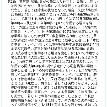
第2条
非常勤消防団員が公務により死亡し、負傷し、若しく
は疾病にかかり、又は公務による負傷若しくは疾病により
死亡し、若しくは障害の状態となった場合、又は消防法第
25条第1項若しくは第2項
(これらの規定を同法第36条第8項
において準用する場合を含む。)
若しくは第29条第5項
(同法
第30条の2及び第36条第8項において準用する場合を含
む。)
の規定により消防作業に従事した者
(以下「消防作業
従事者」という。)
、同法第35条の10第1項の規定により救
急業務に協力した者
(以下「救急業務協力者」という。)
又
は水防法第24条の規定により水防に従事した者
(以下「水防
従事者」という。)
若しくは災害対策基本法第65条第1項
(同
条第3項
(原子力災害対策特別措置法第28条第2項の規定に
より読み替えて適用される場合を含む。)
において準用する
場合及び同項の規定により読み替えて適用される場合を含
む。)
の規定若しくは災害対策基本法第65条第2項において
準用する同法第63条第2項の規定による応急措置の業務に
従事した者
(以下「応急措置従事者」という。)
が消防作業
若しくは水防
(以下「消防作業等」という。)
に従事し、若
しくは救急業務に協力し、又は応急措置の業務に従事した
ことにより死亡し、負傷し、若しくは疾病にかかり、又は
消防作業等に従事し、若しくは救急業務に協力し、又は応
急措置の業務に従事したことによる負傷若しくは疾病によ
り死亡し、若しくは障害の状態となったときは、市長は、
損害補償を受けるべき者に対して、その者がこの条例によ
って損害補償を受ける権利を有する旨を速やかに通知しな