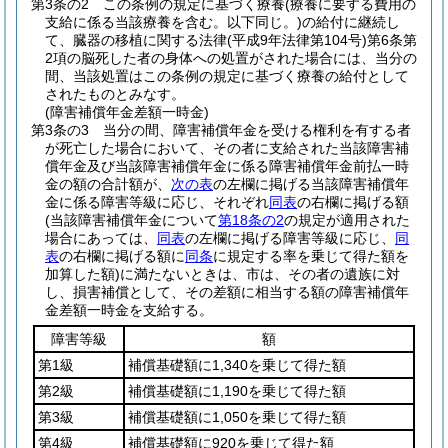
第3条の2
この条例の規定に基づく療養
(療養に要する費用の
支給に係る当該療養を含む。以下同じ。)
の給付に継続し
て、臓器の移植に関する法律
(平成9年法律第104号)
第6条第
2項の脳死した者の身体への処置がされた場合には、当分の
間、当該処置はこの条例の規定に基づく療養の給付として
されたものとみなす。
(障害補償年金差額一時金)
第3条の3
当分の間、障害補償年金を受ける権利を有する者
が死亡した場合において、その者に支給された当該障害補
償年金及び当該障害補償年金に係る障害補償年金前払一時
金の額の合計額が、
次の表
の左欄に掲げる当該障害補償年
金に係る障害等級に応じ、それぞれ
同表
の右欄に掲げる額
(当該障害補償年金について
第18条の2
の規定が適用された
場合にあっては、
同表
の左欄に掲げる障害等級に応じ、
同
表
の右欄に掲げる額に
同条
に規定する率を乗じて得た額を
加算した額)
に満たないときは、市は、その者の遺族に対
し、損害補償として、その差額に相当する額の障害補償年
金差額一時金を支給する。
障害等級
額
第1級
補償基礎額に1,340を乗じて得た額
第2級
補償基礎額に1,190を乗じて得た額
第3級
補償基礎額に1,050を乗じて得た額
第4級
補償基礎額に920を乗じて得た額