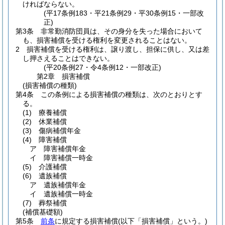
ければならない。
(平17条例183・平21条例29・平30条例15・一部改
正)
第3条
非常勤消防団員は、その身分を失った場合において
も、損害補償を受ける権利を変更されることはない。
2
損害補償を受ける権利は、譲り渡し、担保に供し、又は差
し押さえることはできない。
(平20条例27・令4条例12・一部改正)
第2章
損害補償
(損害補償の種類)
第4条
この条例による損害補償の種類は、次のとおりとす
る。
(1)
療養補償
(2)
休業補償
(3)
傷病補償年金
(4)
障害補償
ア
障害補償年金
イ
障害補償一時金
(5)
介護補償
(6)
遺族補償
ア
遺族補償年金
イ
遺族補償一時金
(7)
葬祭補償
(補償基礎額)
第5条
前条
に規定する損害補償
(以下「損害補償」という。)