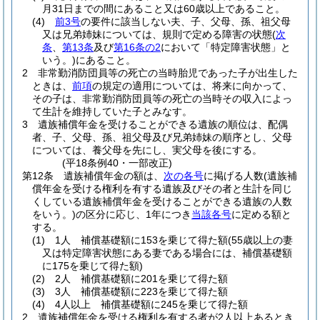
月31日までの間にあること又は60歳以上であること。
(4)
前3号
の要件に該当しない夫、子、父母、孫、祖父母
又は兄弟姉妹については、規則で定める障害の状態
(
次
条
、
第13条
及び
第16条の2
において「特定障害状態」と
いう。)
にあること。
2
非常勤消防団員等の死亡の当時胎児であった子が出生した
ときは、
前項
の規定の適用については、将来に向かって、
その子は、非常勤消防団員等の死亡の当時その収入によっ
て生計を維持していた子とみなす。
3
遺族補償年金を受けることができる遺族の順位は、配偶
者、子、父母、孫、祖父母及び兄弟姉妹の順序とし、父母
については、養父母を先にし、実父母を後にする。
(平18条例40・一部改正)
第12条
遺族補償年金の額は、
次の各号
に掲げる人数
(遺族補
償年金を受ける権利を有する遺族及びその者と生計を同じ
くしている遺族補償年金を受けることができる遺族の人数
をいう。)
の区分に応じ、1年につき
当該各号
に定める額と
する。
(1)
1人 補償基礎額に153を乗じて得た額
(55歳以上の妻
又は特定障害状態にある妻である場合には、補償基礎額
に175を乗じて得た額)
(2)
2人 補償基礎額に201を乗じて得た額
(3)
3人 補償基礎額に223を乗じて得た額
(4)
4人以上 補償基礎額に245を乗じて得た額
2
遺族補償年金を受ける権利を有する者が2人以上あるとき