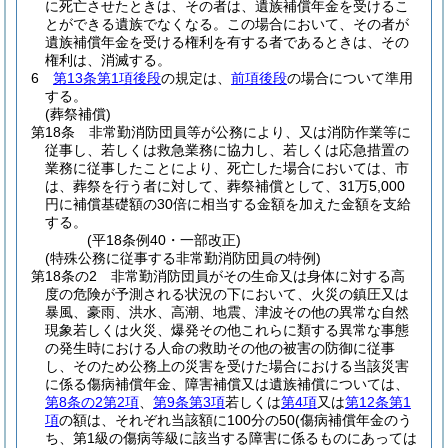
に死亡させたときは、その者は、遺族補償年金を受けるこ
とができる遺族でなくなる。
この場合において、その者が
遺族補償年金を受ける権利を有する者であるときは、その
権利は、消滅する。
6
第13条第1項後段
の規定は、
前項後段
の場合について準用
する。
(葬祭補償)
第18条
非常勤消防団員等が公務により、又は消防作業等に
従事し、若しくは救急業務に協力し、若しくは応急措置の
業務に従事したことにより、死亡した場合においては、市
は、葬祭を行う者に対して、葬祭補償として、31万5,000
円に補償基礎額の30倍に相当する金額を加えた金額を支給
する。
(平18条例40・一部改正)
(特殊公務に従事する非常勤消防団員の特例)
第18条の2
非常勤消防団員がその生命又は身体に対する高
度の危険が予測される状況の下において、火災の鎮圧又は
暴風、豪雨、洪水、高潮、地震、津波その他の異常な自然
現象若しくは火災、爆発その他これらに類する異常な事態
の発生時における人命の救助その他の被害の防御に従事
し、そのため公務上の災害を受けた場合における当該災害
に係る傷病補償年金、障害補償又は遺族補償については、
第8条の2第2項
、
第9条第3項
若しくは
第4項
又は
第12条第1
項
の額は、それぞれ当該額に100分の50
(傷病補償年金のう
ち、第1級の傷病等級に該当する障害に係るものにあっては