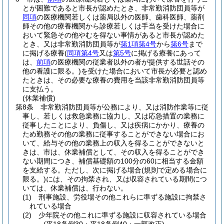
とが困難であると市長が認めたとき、非常勤消防団員等が
同項
の医療機関若しくは薬局以外の医師、歯科医師、薬剤
師その他の療養機関から診療若しくは手当を受けた場合に
おいて緊急その他やむを得ない事情があると市長が認めた
とき、又は非常勤消防団員等が
第1項第4号
から
第6号
まで
に掲げる療養
(
同項第4号
又は
第5号
に掲げる療養にあって
は、
前項
の医療機関の従業者以外の者が提供する世話その
他の看護に限る。)
を受けた場合において市長が必要と認め
たときは、その必要な療養の費用を当該非常勤消防団員等
に支払う。
(休業補償)
第8条
非常勤消防団員等が公務により、又は消防作業等に従
事し、若しくは救急業務に協力し、又は応急措置の業務に
従事したことにより、負傷し、又は疾病にかかり、療養の
ため勤務その他の業務に従事することができない場合にお
いて、給与その他の業務上の収入を得ることができないと
きは、市は、休業補償として、その収入を得ることができ
ない期間につき、補償基礎額の100分の60に相当する金額
を支給する。
ただし、次に掲げる場合
(規則で定める場合に
限る。)
には、その拘禁され、又は収容されている期間につ
いては、休業補償は、行わない。
(1)
刑事施設、労役場その他これらに準ずる施設に拘禁さ
れている場合
(2)
少年院その他これに準ずる施設に収容されている場合