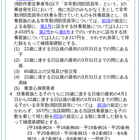
消防作業従事者等
(以下「非常勤消防団員等」という。)
の
事故発生日において、他に生計のみちがなく主として非常
勤消防団員等の扶養を受けていたものを扶養親族とし、扶
養親族のある非常勤消防団員等については、
前項
の規定に
よる金額に、
第1号
に該当する扶養親族については1人につ
き433円を、
第2号
から
第5号
までのいずれかに該当する扶
養親族については1人につき217円を、それぞれ加算して得
た額をもって補償基礎額とする。
(1)
22歳に達する日以後の最初の3月31日までの間にある
子
(2)
22歳に達する日以後の最初の3月31日までの間にある
孫
(3)
60歳以上の父母及び祖父母
(4)
22歳に達する日以後の最初の3月31日までの間にある
弟妹
(5)
重度心身障害者
4
扶養親族たる子のうちに15歳に達する日後の最初の4月1
日から22歳に達する日以後の最初の3月31日までの間にあ
る子がいる非常勤消防団員等については、
前項
の規定にか
かわらず、167円に当該期間にある当該扶養親族たる子の
数を乗じて得た額を
同項
の規定による額に加算した額をも
って補償基礎額とする。
(平18条例24・平18条例40・平19条例16・平20条例
23・平29条例10・平30条例15・令2条例23・令6条
例16・令7条例14・令8条例14・一部改正)