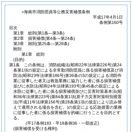
○海南市消防団員等公務災害補償条例
平成17年4月1日
条例第160号
目次
第1章
総則
(第1条―第3条)
第2章
損害補償
(第4条―第24条)
第3章
雑則
(第25条―第28条)
附則
第1章
総則
(目的)
第1条
この条例は、消防組織法
(昭和22年法律第226号)
第24
条第1項の規定による非常勤消防団員に係る損害補償及び消
防法
(昭和23年法律第186号)
第36条の3の規定による消防作
業に従事した者又は救急業務に協力した者に係る損害補償
並びに水防法
(昭和24年法律第193号)
第45条の規定による
水防に従事した者に係る損害補償並びに災害対策基本法
(昭
和36年法律第223号)
第84条第1項
(原子力災害対策特別措置
法
(平成11年法律第156号)
第28条第1項の規定により読み替
えて適用される場合を含む。)
の規定による応急措置の業務
に従事した者に係る損害補償を的確に行うことを目的とす
る。
(平17条例183・平18条例36・一部改正)
(損害補償を受ける権利)