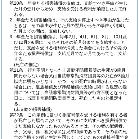
第20条
年金たる損害補償の支給は、支給すべき事由が生じ
た月の翌月から始め、支給を受ける権利が消滅した月で終
わる。
2
年金たる損害補償は、その支給を停止すべき事由が生じた
ときは、その事由が生じた月の翌月からその事由が消滅し
た月までの間は、支給しない。
3
年金たる損害補償は、毎年2月、4月、6月、8月、10月及
び12月の6期に、それぞれその前月分までを支給する。
た
だし、支給を受ける権利が消滅した場合におけるその期の
年金たる損害補償は、支給期月でない月であっても、支給
する。
(死亡の推定)
第21条
行方不明となった非常勤消防団員等の生死が3箇月
間わからない場合又は当該非常勤消防団員等の死亡が3箇月
以内に明らかとなり、かつ、その死亡の時期がわからない
場合には、遺族補償及び葬祭補償の支給に関する規定の適
用については、当該非常勤消防団員等が行方不明となった
日に、当該非常勤消防団員等は、死亡したものと推定す
る。
(未支給の損害補償)
第22条
この条例に基づく損害補償を受ける権利を有する者
が死亡した場合において、その者に支給すべき損害補償で
まだ支給しなかったものがあるときは、その者の配偶者、
子、父母、孫、祖父母又は兄弟姉妹であって、その者の死
亡の当時その者と生計を同じくしていたもの
(遺族補償年金