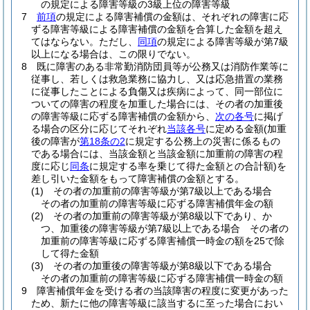
の規定による障害等級の3級上位の障害等級
7
前項
の規定による障害補償の金額は、それぞれの障害に応
ずる障害等級による障害補償の金額を合算した金額を超え
てはならない。
ただし、
同項
の規定による障害等級が第7級
以上になる場合は、この限りでない。
8
既に障害のある非常勤消防団員等が公務又は消防作業等に
従事し、若しくは救急業務に協力し、又は応急措置の業務
に従事したことによる負傷又は疾病によって、同一部位に
ついての障害の程度を加重した場合には、その者の加重後
の障害等級に応ずる障害補償の金額から、
次の各号
に掲げ
る場合の区分に応じてそれぞれ
当該各号
に定める金額
(加重
後の障害が
第18条の2
に規定する公務上の災害に係るもの
である場合には、当該金額と当該金額に加重前の障害の程
度に応じ
同条
に規定する率を乗じて得た金額との合計額)
を
差し引いた金額をもって障害補償の金額とする。
(1)
その者の加重前の障害等級が第7級以上である場合
その者の加重前の障害等級に応ずる障害補償年金の額
(2)
その者の加重前の障害等級が第8級以下であり、か
つ、加重後の障害等級が第7級以上である場合 その者の
加重前の障害等級に応ずる障害補償一時金の額を25で除
して得た金額
(3)
その者の加重後の障害等級が第8級以下である場合
その者の加重前の障害等級に応ずる障害補償一時金の額
9
障害補償年金を受ける者の当該障害の程度に変更があった
ため、新たに他の障害等級に該当するに至った場合におい