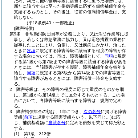
ため、新たに他の傷病等級に該当するに至った場合には、
新たに該当するに至った傷病等級に応ずる傷病補償年金を
支給するものとし、その後は、従前の傷病補償年金は、支
給しない。
(平18条例40・一部改正)
(障害補償)
第9条
非常勤消防団員等が公務により、又は消防作業等に従
事し、若しくは救急業務に協力し、又は応急措置の業務に
従事したことにより、負傷し、又は疾病にかかり、治った
ときに
次項
に規定する障害等級に該当する程度の障害が存
する場合においては、市は、障害補償として、
同項
に規定
する第1級から第7級までの障害等級に該当する障害がある
ときには、当該障害が存する期間、障害補償年金を毎年支
給し、
同項
に規定する第8級から第14級までの障害等級に
該当する障害があるときには、障害補償一時金を支給す
る。
2
障害等級は、その障害の程度に応じて重度のものから順
に、第1級から第14級までに区分するものとする。
この場
合において、各障害等級に該当する障害は、規則で定め
る。
3
障害補償年金の額は、1年につき、
次の各号
に掲げる障害
等級
(
前項
に規定する障害等級をいう。以下同じ。)
に応
じ、補償基礎額に
当該各号
に定める倍数を乗じて得た額と
する。
(1)
第1級 313倍