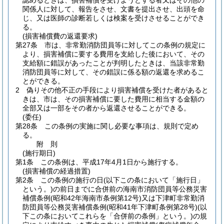
認めるときは、損害補償を受けようとする者又はその他の
関係人に対して、報告をさせ、文書を提出させ、出頭を命
じ、又は医師の診断若しくは検案を受けさせることができ
る。
(損害補償費の返還要求)
第27条
市は、非常勤消防団員等に対してこの条例の規定に
より、損害補償に要する費用を支給した後において、その
支給額に錯誤があったことが判明したときは、当該非常勤
消防団員等に対して、その錯誤に係る額の返還を求めるこ
とができる。
2
偽りその他不正の手段により損害補償を受けた者があると
きは、市は、その損害補償に要した費用に相当する金額の
全部又は一部をその者から返還させることができる。
(委任)
第28条
この条例の実施に関し必要な事項は、規則で定め
る。
附
則
(施行期日)
第1条
この条例は、平成17年4月1日から施行する。
(損害補償の経過措置)
第2条
この条例の施行の日
(以下この条において「施行日」
という。)
の前日までに合併前の海南市消防団員等公務災害
補償条例
(昭和42年海南市条例第12号)
又は下津町非常勤消
防団員等公務災害補償条例
(昭和41年下津町条例第28号)
(以
下この条においてこれらを「合併前の条例」という。)
の規