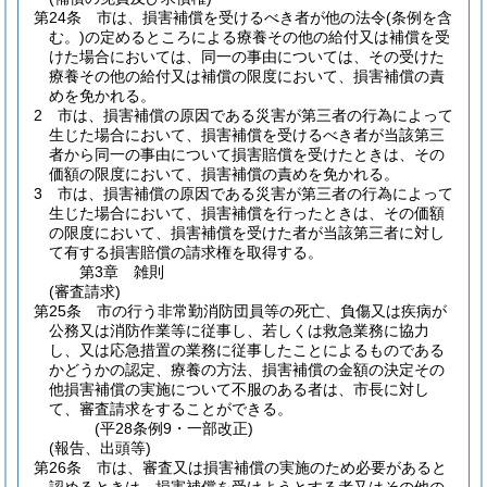
第24条
市は、損害補償を受けるべき者が他の法令
(条例を含
む。)
の定めるところによる療養その他の給付又は補償を受
けた場合においては、同一の事由については、その受けた
療養その他の給付又は補償の限度において、損害補償の責
めを免かれる。
2
市は、損害補償の原因である災害が第三者の行為によって
生じた場合において、損害補償を受けるべき者が当該第三
者から同一の事由について損害賠償を受けたときは、その
価額の限度において、損害補償の責めを免かれる。
3
市は、損害補償の原因である災害が第三者の行為によって
生じた場合において、損害補償を行ったときは、その価額
の限度において、損害補償を受けた者が当該第三者に対し
て有する損害賠償の請求権を取得する。
第3章
雑則
(審査請求)
第25条
市の行う非常勤消防団員等の死亡、負傷又は疾病が
公務又は消防作業等に従事し、若しくは救急業務に協力
し、又は応急措置の業務に従事したことによるものである
かどうかの認定、療養の方法、損害補償の金額の決定その
他損害補償の実施について不服のある者は、市長に対し
て、審査請求をすることができる。
(平28条例9・一部改正)
(報告、出頭等)
第26条
市は、審査又は損害補償の実施のため必要があると