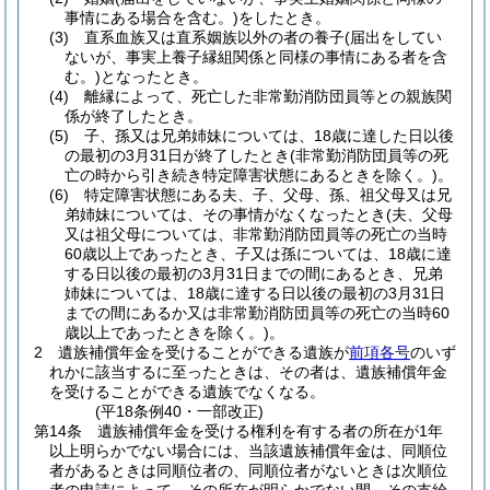
事情にある場合を含む。)
をしたとき。
(3)
直系血族又は直系姻族以外の者の養子
(届出をしてい
ないが、事実上養子縁組関係と同様の事情にある者を含
む。)
となったとき。
(4)
離縁によって、死亡した非常勤消防団員等との親族関
係が終了したとき。
(5)
子、孫又は兄弟姉妹については、18歳に達した日以後
の最初の3月31日が終了したとき
(非常勤消防団員等の死
亡の時から引き続き特定障害状態にあるときを除く。)
。
(6)
特定障害状態にある夫、子、父母、孫、祖父母又は兄
弟姉妹については、その事情がなくなったとき
(夫、父母
又は祖父母については、非常勤消防団員等の死亡の当時
60歳以上であったとき、子又は孫については、18歳に達
する日以後の最初の3月31日までの間にあるとき、兄弟
姉妹については、18歳に達する日以後の最初の3月31日
までの間にあるか又は非常勤消防団員等の死亡の当時60
歳以上であったときを除く。)
。
2
遺族補償年金を受けることができる遺族が
前項各号
のいず
れかに該当するに至ったときは、その者は、遺族補償年金
を受けることができる遺族でなくなる。
(平18条例40・一部改正)
第14条
遺族補償年金を受ける権利を有する者の所在が1年
以上明らかでない場合には、当該遺族補償年金は、同順位
者があるときは同順位者の、同順位者がないときは次順位