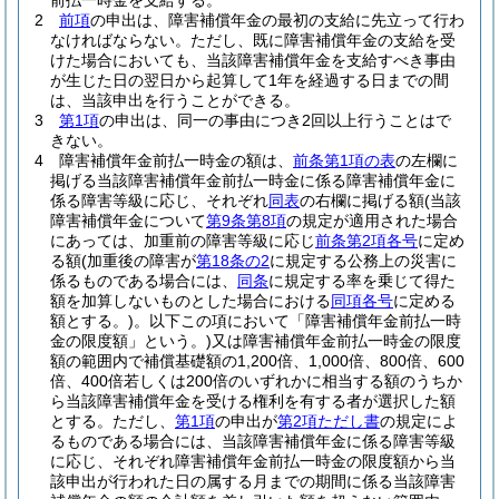
前払一時金を支給する。
2
前項
の申出は、障害補償年金の最初の支給に先立って行わ
なければならない。
ただし、既に障害補償年金の支給を受
けた場合においても、当該障害補償年金を支給すべき事由
が生じた日の翌日から起算して1年を経過する日までの間
は、当該申出を行うことができる。
3
第1項
の申出は、同一の事由につき2回以上行うことはで
きない。
4
障害補償年金前払一時金の額は、
前条第1項の表
の左欄に
掲げる当該障害補償年金前払一時金に係る障害補償年金に
係る障害等級に応じ、それぞれ
同表
の右欄に掲げる額
(当該
障害補償年金について
第9条第8項
の規定が適用された場合
にあっては、加重前の障害等級に応じ
前条第2項各号
に定め
る額
(加重後の障害が
第18条の2
に規定する公務上の災害に
係るものである場合には、
同条
に規定する率を乗じて得た
額を加算しないものとした場合における
同項各号
に定める
額とする。)
。以下この項において「障害補償年金前払一時
金の限度額」という。)
又は障害補償年金前払一時金の限度
額の範囲内で補償基礎額の1,200倍、1,000倍、800倍、600
倍、400倍若しくは200倍のいずれかに相当する額のうちか
ら当該障害補償年金を受ける権利を有する者が選択した額
とする。
ただし、
第1項
の申出が
第2項ただし書
の規定によ
るものである場合には、当該障害補償年金に係る障害等級
に応じ、それぞれ障害補償年金前払一時金の限度額から当
該申出が行われた日の属する月までの期間に係る当該障害