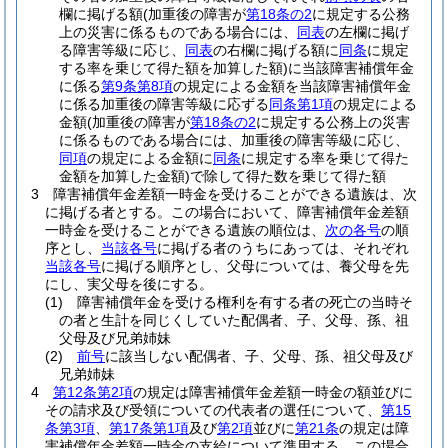
欄に掲げる額
(加重後の障害が
第18条の2
に規定する公務
上の災害に係るものである場合には、
同表
の左欄に掲げ
る障害等級に応じ、
同表
の右欄に掲げる額に
同条
に規定
する率を乗じて得た額を加算した額)
に当該障害補償年金
に係る
第9条第8項
の規定による金額を当該障害補償年金
に係る加重後の障害等級に応ずる
同条第1項
の規定による
金額
(加重後の障害が
第18条の2
に規定する公務上の災害
に係るものである場合には、加重後の障害等級に応じ、
同項
の規定による金額に
同条
に規定する率を乗じて得た
金額を加算した金額)
で除して得た数を乗じて得た額
3
障害補償年金差額一時金を受けることができる遺族は、次
に掲げる者とする。
この場合において、障害補償年金差額
一時金を受けることができる遺族の順位は、
次の各号
の順
序とし、
当該各号
に掲げる者のうちにあっては、それぞれ
当該各号
に掲げる順序とし、父母については、養父母を先
にし、実父母を後にする。
(1)
障害補償年金を受ける権利を有する者の死亡の当時そ
の者と生計を同じくしていた配偶者、子、父母、孫、祖
父母及び兄弟姉妹
(2)
前号
に該当しない配偶者、子、父母、孫、祖父母及び
兄弟姉妹
4
第12条第2項
の規定は障害補償年金差額一時金の額並びに
その請求及び受領についての代表者の選任について、
第15
条第3項
、
第17条第1項
及び
第2項
並びに
第21条
の規定は障
害補償年金差額一時金の支給について準用する。
この場合