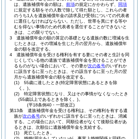
は、遺族補償年金の額は、
前項
の規定にかかわらず、
同項
に規定する額をその人数で除して得た額とし、これらの者
のうち1人を遺族補償年金の請求及び受領についての代表者
に選任しなければならない。
ただし、世帯を異にする等や
むを得ない事情のため代表者を選任することができないと
きは、この限りでない。
3
遺族補償年金の額の算定の基礎となる遺族の数に増減を生
じたときは、その増減を生じた月の翌月から、遺族補償年
金の額を改定する。
4
遺族補償年金を受ける権利を有する妻にその者と生計を同
じくしている他の遺族で遺族補償年金を受けることができ
るものがない場合において、その妻が
次の各号
のいずれか
に該当するに至ったときは、その該当するに至った月の翌
月から遺族補償年金の額を改定する。
(1)
55歳に達したとき
(特定障害状態にあるときを除
く。)
。
(2)
特定障害状態になり、又はその事情がなくなったとき
(55歳以上であるときを除く。)
。
(平18条例40・一部改正)
第13条
遺族補償年金を受ける権利は、その権利を有する遺
族が
次の各号
のいずれかに該当するに至ったときは、消滅
する。
この場合において、同順位者がなくて後順位者があ
るときは、次順位に遺族補償年金を支給する。
(1)
死亡したとき。
(2)
婚姻
(届出をしていないが、事実上婚姻関係と同様の