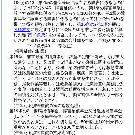
100分の40、第2級の傷病等級に該当する障害に係るものに
あっては100分の45、障害補償のうち、第1級の障害等級に
該当する障害に係るものにあっては100分の40、第2級の障
害等級に該当する障害に係るものにあっては100分の45)
を
乗じて得た額を加算した額とし、
第16条の2第1項
の額は、
同項本文
に規定する額に100分の50を乗じて得た額を加算
した額
(
第16条第2号
の場合にあっては、その額から既に支
給された遺族補償年金の額の合計額を控除した額)
とする。
(平18条例40・一部改正)
(損害補償の制限)
第19条
非常勤消防団員等が、故意の犯罪行為若しくは重大
な過失により、又は正当な理由がなく療養に関する指示に
従わないことにより、公務、消防作業等若しくは救急業務
又は応急措置の業務に係る負傷、疾病、障害若しくは死亡
若しくはこれらの原因となった事故を生じさせ、又は公
務、消防作業等若しくは救急業務又は応急措置の業務に係
る負傷、疾病若しくは障害の程度を増進させ、若しくはそ
の回復を妨げたときは、市は、損害補償の全部又は一部を
行わないことができる。
(年金たる損害補償の額の端数処理)
第19条の2
傷病補償年金、障害補償年金又は遺族補償年金
(以下「年金たる損害補償」という。)
の額に50円未満の端
数があるときは、これを切り捨て、50円以上100円未満の
端数があるときは、これを100円に切り上げる。
(年金たる損害補償の支給期間等)