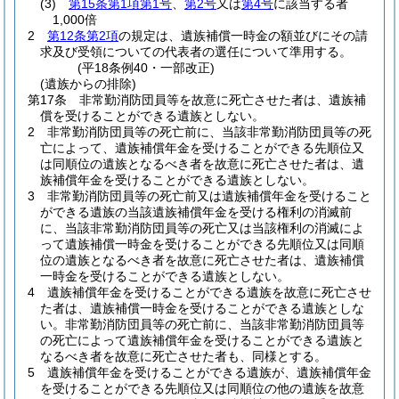
(3)
第15条第1項第1号
、
第2号
又は
第4号
に該当する者
1,000倍
2
第12条第2項
の規定は、遺族補償一時金の額並びにその請
求及び受領についての代表者の選任について準用する。
(平18条例40・一部改正)
(遺族からの排除)
第17条
非常勤消防団員等を故意に死亡させた者は、遺族補
償を受けることができる遺族としない。
2
非常勤消防団員等の死亡前に、当該非常勤消防団員等の死
亡によって、遺族補償年金を受けることができる先順位又
は同順位の遺族となるべき者を故意に死亡させた者は、遺
族補償年金を受けることができる遺族としない。
3
非常勤消防団員等の死亡前又は遺族補償年金を受けること
ができる遺族の当該遺族補償年金を受ける権利の消滅前
に、当該非常勤消防団員等の死亡又は当該権利の消滅によ
って遺族補償一時金を受けることができる先順位又は同順
位の遺族となるべき者を故意に死亡させた者は、遺族補償
一時金を受けることができる遺族としない。
4
遺族補償年金を受けることができる遺族を故意に死亡させ
た者は、遺族補償一時金を受けることができる遺族としな
い。
非常勤消防団員等の死亡前に、当該非常勤消防団員等
の死亡によって遺族補償年金を受けることができる遺族と
なるべき者を故意に死亡させた者も、同様とする。
5
遺族補償年金を受けることができる遺族が、遺族補償年金
を受けることができる先順位又は同順位の他の遺族を故意