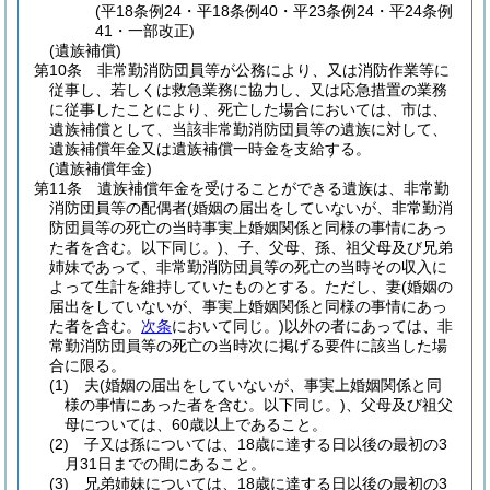
(平18条例24・平18条例40・平23条例24・平24条例
41・一部改正)
(遺族補償)
第10条
非常勤消防団員等が公務により、又は消防作業等に
従事し、若しくは救急業務に協力し、又は応急措置の業務
に従事したことにより、死亡した場合においては、市は、
遺族補償として、当該非常勤消防団員等の遺族に対して、
遺族補償年金又は遺族補償一時金を支給する。
(遺族補償年金)
第11条
遺族補償年金を受けることができる遺族は、非常勤
消防団員等の配偶者
(婚姻の届出をしていないが、非常勤消
防団員等の死亡の当時事実上婚姻関係と同様の事情にあっ
た者を含む。以下同じ。)
、子、父母、孫、祖父母及び兄弟
姉妹であって、非常勤消防団員等の死亡の当時その収入に
よって生計を維持していたものとする。
ただし、妻
(婚姻の
届出をしていないが、事実上婚姻関係と同様の事情にあっ
た者を含む。
次条
において同じ。)
以外の者にあっては、非
常勤消防団員等の死亡の当時次に掲げる要件に該当した場
合に限る。
(1)
夫
(婚姻の届出をしていないが、事実上婚姻関係と同
様の事情にあった者を含む。以下同じ。)
、父母及び祖父
母については、60歳以上であること。
(2)
子又は孫については、18歳に達する日以後の最初の3
月31日までの間にあること。
(3)
兄弟姉妹については、18歳に達する日以後の最初の3