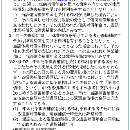
う。)
に関し、傷病補償年金を受ける権利を有する者が休業
補償又は障害補償を受ける権利を有することとなり、か
つ、当該傷病補償年金を受ける権利が消滅した場合におい
て、その消滅した月の翌月以後の分として傷病補償年金が
支払われたときは、その支払われた傷病補償年金は、当該
休業補償又は障害補償の内払とみなす。
3
同一の傷病に関し、休業補償を受けている者が傷病補償年
金又は障害補償を受ける権利を有することとなり、かつ、
当該休業補償を行わないこととなった場合において、その
後も休業補償が支払われたときは、その支払われた休業補
償は、当該傷病補償年金又は障害補償の内払とみなす。
第23条の2
年金たる損害補償を受ける権利を有する者が死
亡したためその支給を受ける権利が消滅したにもかかわら
ず、その死亡の日の属する月の翌月以後の分として当該年
金たる損害補償の過誤払が行われた場合において、当該過
誤払による返還金に係る債権
(以下この条において「返還金
債権」という。)
に係る債務の弁済をすべき者に支払うべき
次に掲げる損害補償があるときは、市は、当該損害補償の
支払金の金額を当該過誤払による返還金債権の金額に充当
することができる。
(1)
年金たる損害補償を受ける権利を有する者の死亡に係
る遺族補償年金、遺族補償一時金又は葬祭補償
(2)
過誤払による返還金債権に係る遺族補償年金と同順位
で支給されるべき遺族補償年金
(補償の免責及び求償権)