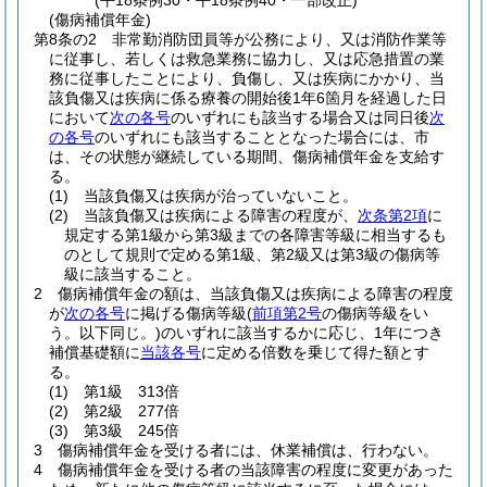
(平18条例30・平18条例40・一部改正)
(傷病補償年金)
第8条の2
非常勤消防団員等が公務により、又は消防作業等
に従事し、若しくは救急業務に協力し、又は応急措置の業
務に従事したことにより、負傷し、又は疾病にかかり、当
該負傷又は疾病に係る療養の開始後1年6箇月を経過した日
において
次の各号
のいずれにも該当する場合又は同日後
次
の各号
のいずれにも該当することとなった場合には、市
は、その状態が継続している期間、傷病補償年金を支給す
る。
(1)
当該負傷又は疾病が治っていないこと。
(2)
当該負傷又は疾病による障害の程度が、
次条第2項
に
規定する第1級から第3級までの各障害等級に相当するも
のとして規則で定める第1級、第2級又は第3級の傷病等
級に該当すること。
2
傷病補償年金の額は、当該負傷又は疾病による障害の程度
が
次の各号
に掲げる傷病等級
(
前項第2号
の傷病等級をい
う。以下同じ。)
のいずれに該当するかに応じ、1年につき
補償基礎額に
当該各号
に定める倍数を乗じて得た額とす
る。
(1)
第1級 313倍
(2)
第2級 277倍
(3)
第3級 245倍
3
傷病補償年金を受ける者には、休業補償は、行わない。
4
傷病補償年金を受ける者の当該障害の程度に変更があった