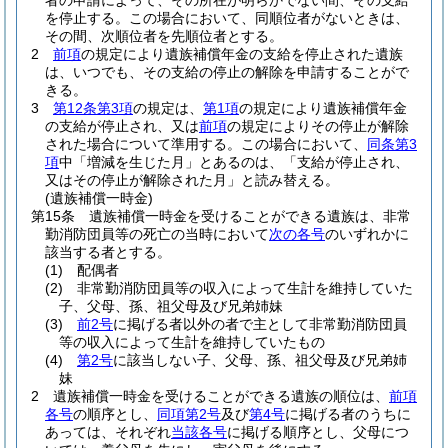
者の申請によって、その所在が明らかでない間、その支給
を停止する。
この場合において、同順位者がないときは、
その間、次順位者を先順位者とする。
2
前項
の規定により遺族補償年金の支給を停止された遺族
は、いつでも、その支給の停止の解除を申請することがで
きる。
3
第12条第3項
の規定は、
第1項
の規定により遺族補償年金
の支給が停止され、又は
前項
の規定によりその停止が解除
された場合について準用する。
この場合において、
同条第3
項
中「増減を生じた月」とあるのは、「支給が停止され、
又はその停止が解除された月」と読み替える。
(遺族補償一時金)
第15条
遺族補償一時金を受けることができる遺族は、非常
勤消防団員等の死亡の当時において
次の各号
のいずれかに
該当する者とする。
(1)
配偶者
(2)
非常勤消防団員等の収入によって生計を維持していた
子、父母、孫、祖父母及び兄弟姉妹
(3)
前2号
に掲げる者以外の者で主として非常勤消防団員
等の収入によって生計を維持していたもの
(4)
第2号
に該当しない子、父母、孫、祖父母及び兄弟姉
妹
2
遺族補償一時金を受けることができる遺族の順位は、
前項
各号
の順序とし、
同項第2号
及び
第4号
に掲げる者のうちに
あっては、それぞれ
当該各号
に掲げる順序とし、父母につ