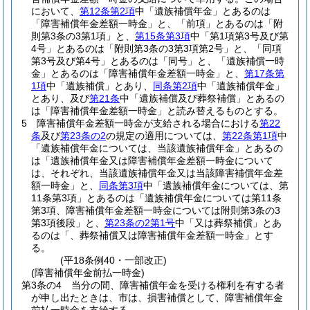
において、
第12条第2項
中「遺族補償年金」とあるのは
「障害補償年金差額一時金」と、「前項」とあるのは「附
則第3条の3第1項」と、
第15条第3項
中「第1項第3号及び第
4号」とあるのは「附則第3条の3第3項第2号」と、「同項
第3号及び第4号」とあるのは「同号」と、「遺族補償一時
金」とあるのは「障害補償年金差額一時金」と、
第17条第
1項
中「遺族補償」とあり、
同条第2項
中「遺族補償年金」
とあり、及び
第21条
中「遺族補償及び葬祭補償」とあるの
は「障害補償年金差額一時金」と読み替えるものとする。
5
障害補償年金差額一時金が支給される場合における
第22
条
及び
第23条の2
の規定の適用については、
第22条第1項
中
「遺族補償年金については、当該遺族補償年金」とあるの
は「遺族補償年金又は障害補償年金差額一時金について
は、それぞれ、当該遺族補償年金又は当該障害補償年金差
額一時金」と、
同条第3項
中「遺族補償年金については、第
11条第3項」とあるのは「遺族補償年金については第11条
第3項、障害補償年金差額一時金については附則第3条の3
第3項後段」と、
第23条の2第1号
中「又は葬祭補償」とあ
るのは「、葬祭補償又は障害補償年金差額一時金」とす
る。
(平18条例40・一部改正)
(障害補償年金前払一時金)
第3条の4
当分の間、障害補償年金を受ける権利を有する者
が申し出たときは、市は、損害補償として、障害補償年金