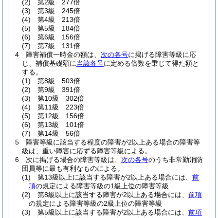
(2)
第2級 277倍
(3)
第3級 245倍
(4)
第4級 213倍
(5)
第5級 184倍
(6)
第6級 156倍
(7)
第7級 131倍
4
障害補償一時金の額は、
次の各号
に掲げる障害等級に応
じ、補償基礎額に
当該各号
に定める倍数を乗じて得た額と
する。
(1)
第8級 503倍
(2)
第9級 391倍
(3)
第10級 302倍
(4)
第11級 223倍
(5)
第12級 156倍
(6)
第13級 101倍
(7)
第14級 56倍
5
障害等級に該当する程度の障害が2以上ある場合の障害等
級は、重い障害に応ずる障害等級による。
6
次に掲げる場合の障害等級は、
次の各号
のうち非常勤消防
団員等に最も有利なものによる。
(1)
第13級以上に該当する障害が2以上ある場合には、
前
項
の規定による障害等級の1級上位の障害等級
(2)
第8級以上に該当する障害が2以上ある場合には、
前項
の規定による障害等級の2級上位の障害等級
(3)
第5級以上に該当する障害が2以上ある場合には、
前項