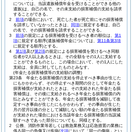
については、当該遺族補償年金を受けることができる他の
遺族)
は、自己の名で、その未支給の損害補償の支給を請求
することができる。
2
前項
の場合において、死亡した者が死亡前にその損害補償
を請求していなかったときは、
同項
に規定する者は、自己
の名で、その損害補償を請求することができる。
3
前項
の規定による損害補償を受けるべき者の順位は、
第1
項
に規定する順序
(遺族補償年金については、
第11条第3項
に規定する順序)
とする。
4
第1項
及び
第2項
の規定による損害補償を受けるべき同順
位者が2人以上あるときは、その全額をその1人に支給する
ことができるものとし、この場合において、その1人にした
支給は、全員に対してしたものとみなす。
(年金たる損害補償等の支給額の調整)
第23条
年金たる損害補償の支給を停止すべき事由が生じた
にもかかわらず、その停止すべき期間の分として年金たる
損害補償が支給されたときは、その支給された年金たる損
害補償は、その後に支給されるべき年金たる損害補償の内
払とみなすことができる。
年金たる損害補償を減額して改
定すべき事由が生じたにもかかわらず、その事由が生じた
月の翌月以後の分として減額しない額の年金たる損害補償
が支給された場合における当該年金たる損害補償の当該減
額すべきであった部分についても、同様とする。
2
公務、消防作業等若しくは救急業務又は応急措置の業務に
係る同一の負傷又は疾病
(
次項
において「同一の傷病」とい