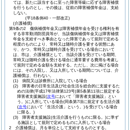
ては、新たに該当するに至った障害等級に応ずる障害補償
を行うものとし、その後は、従前の障害補償年金は、支給
しない。
(平18条例40・一部改正)
(介護補償)
第9条の2
傷病補償年金又は障害補償年金を受ける権利を有
する非常勤消防団員等が、当該傷病補償年金又は障害補償
年金を支給すべき事由となった障害であって規則で定める
程度のものにより、常時又は随時介護を要する状態にあ
り、かつ、常時又は随時介護を受けている場合において
は、市は、介護補償として、当該介護を受けている期間、
常時又は随時介護を受ける場合に通常要する費用を考慮し
て規則で定める金額を支給する。
ただし、次に掲げる場合
には、その入院し、又は入所している期間については、介
護補償は、行わない。
(1)
病院又は診療所に入院している場合
(2)
障害者の日常生活及び社会生活を総合的に支援するた
めの法律
(平成17年法律第123号)
第5条第11項に規定する
障害者支援施設
(
次号
において「障害者支援施設」とい
う。)
に入所している場合
(同条第7項に規定する生活介護
(
次号
において「生活介護」という。)
を受けている場合
に限る。)
(3)
障害者支援施設
(生活介護を行うものに限る。)
に準ず
る施設として規則で定めるものに入所している場合
2
介護補償は、月を単位として支給するものとする。