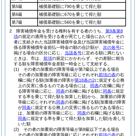
第5級
補償基礎額に790を乗じて得た額
第6級
補償基礎額に670を乗じて得た額
第7級
補償基礎額に560を乗じて得た額
2
障害補償年金を受ける権利を有する者のうち、
第9条第8
項
の規定の適用を受ける者が死亡した場合において、その
者に支給された当該障害補償年金及び当該障害補償年金に
係る障害補償年金前払一時金の額の合計額が、
次の各号
に
掲げる場合の区分に応じ、
当該各号
に定める額に満たない
ときは、市は、
前項
の規定にかかわらず、その差額に相当
する額を障害補償年金差額一時金として支給する。
(1)
その者の加重前の障害等級が第7級以上である場合
その者の加重後の障害等級に応じそれぞれ
前項の表
の右
欄に掲げる額
(加重後の障害が
第18条の2
に規定する公務
上の災害に係るものである場合には、
同表
の左欄に掲げ
る障害等級に応じ、
同表
の右欄に掲げる額に
同条
に規定
する率を乗じて得た額を加算した額)
から、加重前の障害
等級に応じそれぞれ
同表
の右欄に掲げる額
(加重後の障害
が
同条
に規定する公務上の災害に係るものである場合に
は、加重前の障害等級に応じ、
同表
の右欄に掲げる額に
同条
に規定する率を乗じて得た額を加算した額)
を差し引
いた額
(2)
その者の加重前の障害等級が第8級以下である場合
その者の加重後の障害等級に応じそれぞれ
前項の表
の右