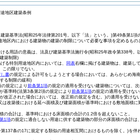
用途地区建築条例
、建築基準法
(昭和25年法律第201号。以下「法」という。)
第49条第1
途地区内における建築物の建築の制限について必要な事項を定めるもの
おける用語の意義は、法及び建築基準法施行令
(昭和25年政令第338号
建築制限)
掲げる特別用途地区内においては、
同表
右欄に掲げる建築物は、建築し
、この限りでない。
だし書
の規定による許可をしようとする場合においては、あらかじめ海
する制限の緩和)
項の規定により
前条第1項
の規定の適用を受けない建築物については、次
が基準時
(法第3条第2項の規定により
前条第1項
の規定の適用を受けない
が改正された場合においては、改正前の規定を含む。)
の適用を受けな
又は改築後における延べ面積及び建築面積が基準時における敷地面積に対
。
積の合計は、基準時における床面積の合計の1.2倍を超えないこと。
第1項
の規定に適合しない用途に供する建築物の部分の床面積の合計は、
令第137条の17に規定する類似の用途相互間におけるものを除く。)
を伴