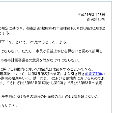
平成21年3月23日
条例第10号
項の規定に基づき、都市計画法
(昭和43年法律第100号)
第8条第1項第2
とする。
。以下「令」という。)
の定めるところによる。
てはならない。
ただし、市長が公益上やむを得ないと認めて許可し
南市都市計画審議会の意見を聴かなければならない。
に掲げる範囲内において増築又は改築をすることができる。
建築物について、法第3条第2項の規定により引き続き
前条第1項
の
い期間の始期をいう。以下同じ。)
における敷地内におけるものであ
してそれぞれ法第52条第1項から第9項まで及び法第53条の規定
基準時におけるその部分の床面積の合計の1.2倍を超えないこ
わないこと。