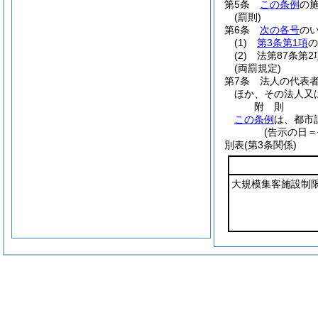
第5条
この条例
の
(罰則)
第6条
次の各号
の
(1)
第3条第1項
の
(2)
法第87条第
(両罰規定)
第7条
法人の代表
ほか、その法人又
附
則
この条例
は、都市
(告示の日＝
別表
(第3条関係)
大規模集客施設制