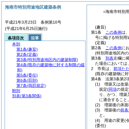
海南市特別用途地区建築条例
○海南市特別
平成21年3月23日 条例第10号
(趣旨)
(平成21年6月25日施行)
第1条
この条例
は
号に掲げる特別用
条項目次
沿革
(定義)
本則
第2条
この条例
に
第1条
(趣旨)
(特別用途地区内の
第2条
(定義)
第3条
別表
左欄に
第3条
(特別用途地区内の建築制限)
た場合においては
第4条
(既存の建築物に対する制限の緩
2
市長は、
前項た
和)
(既存の建築物に対
第5条
(委任)
第4条
法第3条第2
第6条
(罰則)
(1)
増築又は改築
第7条
(両罰規定)
規定
(
同項
の規定
附則
り、かつ、増築
別表
(第3条関係)
に適合すること
(2)
増築後の床面
(3)
増築後の
前条
と。
(4)
用途の変更
(
(委任)