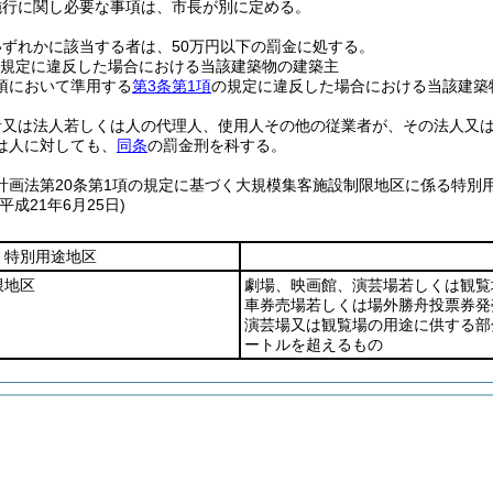
施行に関し必要な事項は、市長が別に定める。
いずれかに該当する者は、50万円以下の罰金に処する。
規定に違反した場合における当該建築物の建築主
2項において準用する
第3条第1項
の規定に違反した場合における当該建築
者又は法人若しくは人の代理人、使用人その他の従業者が、その法人又
は人に対しても、
同条
の罰金刑を科する。
計画法第20条第1項の規定に基づく大規模集客施設制限地区に係る特別
平成21年6月25日)
特別用途地区
限地区
劇場、映画館、演芸場若しくは観覧
車券売場若しくは場外勝舟投票券発
演芸場又は観覧場の用途に供する部
ートルを超えるもの