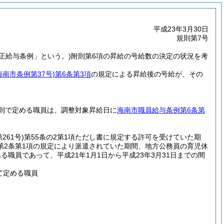
平成23年3月30日
規則第7号
改正給与条例」という。)
附則第6項の昇給の号給数の決定の状況を考
海南市条例第37号)
第6条第3項
の規定による昇給後の号給が、その
則で定める職員は、調整対象昇給日に
海南市職員給与条例第6条第
261号)
第55条の2第1項ただし書に規定する許可を受けていた期
第2条第1項の規定により派遣されていた期間、地方公務員の育児休
職員であって、平成21年1月1日から平成23年3月31日までの間
て定める職員