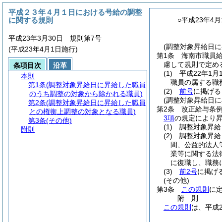
平成２３年４月１日における号給の調整
に関する規則
○平成23年4
平成23年3月30日 規則第7号
(調整対象昇給日
(平成23年4月1日施行)
第1条
海南市職員
慮して規則で定め
条項目次
沿革
(1)
平成22年1月
本則
職員の属する職
第1条
(調整対象昇給日に昇給した職員
(2)
前号
に掲げる
のうち調整の対象から除かれる職員)
(調整対象昇給日
第2条
(調整対象昇給日に昇給した職員
第2条
改正給与条
との権衡上調整の対象となる職員)
3項
の規定により
第3条
(その他)
(1)
調整対象昇給
附則
(2)
調整対象昇給
間、公益的法人
業等に関する法
に復職し、職務
(3)
前2号
に掲げ
(その他)
第3条
この規則
に
附
則
この規則
は、平成