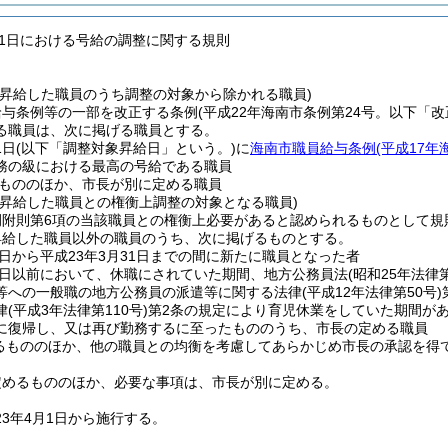
月1日における号給の調整に関する規則
に昇給した職員のうち調整の対象から除かれる職員)
給与条例等の一部を改正する条例
(平成22年海南市条例第24号。以下「
る職員は、次に掲げる職員とする。
1日
(以下「調整対象昇給日」という。)
に
海南市職員給与条例
(平成17年
務の級における最高の号給である職員
もののほか、市長が別に定める職員
に昇給した職員との権衡上調整の対象となる職員)
例附則第6項の当該職員との権衡上必要があると認められるものとして規
昇給した職員以外の職員のうち、次に掲げるものとする。
日から平成23年3月31日までの間に新たに職員となった者
日以前において、休職にされていた期間、地方公務員法
(昭和25年法律第
等への一般職の地方公務員の派遣等に関する法律
(平成12年法律第50号)
律
(平成3年法律第110号)
第2条の規定により育児休業をしていた期間がある
に復帰し、又は再び勤務するに至ったもののうち、市長の定める職員
るもののほか、他の職員との均衡を考慮してあらかじめ市長の承認を得
定めるもののほか、必要な事項は、市長が別に定める。
23年4月1日から施行する。