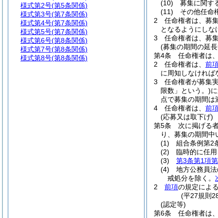
(10)
募集に関す
様式第2号
(第5条関係)
(11)
その他任命
様式第3号
(第7条関係)
2
任命権者は、募
様式第4号
(第7条関係)
となるようにしな
様式第5号
(第7条関係)
3
任命権者は、募
様式第6号
(第8条関係)
(募集の期間の延長
様式第7号
(第8条関係)
第4条
任命権者は
様式第8号
(第8条関係)
2
任命権者は、
前
に周知しなければ
3
任命権者が募集
限数」という。)
に
点で募集の期間は
4
任命権者は、
前
(応募又は取下げ)
第5条
次に掲げる
り、募集の期間中
(1)
組合条例第2
(2)
臨時的に任用
(3)
第3条第1項第
(4)
地方公務員法
戒処分を除く。
2
前項
の規定によ
(平27規則
(認定等)
第6条
任命権者は