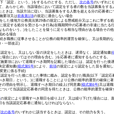
以下「認定」という。)
をするものとする。
ただし、
次の各号
のいずれに
て、あらかじめ、当該場合において認定をする者の数を当該募集をする
たときは、当該方法に従い、当該募集をする人数を超える分の応募者に
施要項又は
前条第1項
の規定に適合しない場合
をした後地方公務員法第29条の規定による懲戒処分又はこれに準ずる
に規定する処分を受けるべき行為
(在職期間中の応募者の非違に当たる
なものをいう。)
をしたことを疑うに足りる相当な理由がある場合その他
認める場合
続き職務に従事させることが公務の能率的運営を確保し、又は長期的な
28・一部改正)
、認定をし、又はしない旨の決定をしたときは、遅滞なく、認定通知書
(
た場合においてはその理由を含む。)
を応募者に通知するものとする。
実施要項において退職すべき期間を記載した場合には、認定を行った後
決定通知書
(
様式第5号
)
により、
前項
の規定により認定をした旨を通知し
変更に係る手続)
、認定を行った後に生じた事情に鑑み、認定を受けた職員
(以下「認定応
べき期日」という。)
に退職することにより公務の能率的運営の確保に著
その理由を明示し、退職すべき期日の繰上げ同意書
(
様式第6号
)
又は退職
について当該認定応募者の同意を得たときは、公務の能率的運営を確保
。
項
の規定により退職すべき期日を繰り上げ、又は繰り下げた場合には、
日を当該認定応募者に通知しなければならない。
が
次の各号
のいずれかに該当するときは、認定は、その効力を失う。