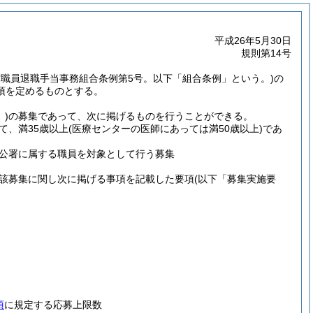
平成26年5月30日
規則第14号
村職員退職手当事務組合条例第5号。以下「組合条例」という。)
の
項を定めるものとする。
)
の募集であって、次に掲げるものを行うことができる。
て、満35歳以上
(医療センターの医師にあっては満50歳以上)
であ
公署に属する職員を対象として行う募集
該募集に関し次に掲げる事項を記載した要項
(以下「募集実施要
項
に規定する応募上限数