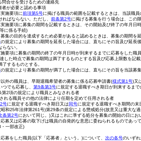
る問合せを受けるための連絡先
権者が必要と認める事項
集実施要項に
前項第5号
に掲げる職員の範囲を記載するときは、当該職員
ければならない。
ただし、
前条第2号
に掲げる募集を行う場合は、この
集実施要項に募集の期間を記載するときは、その開始及び終了の年月日
等に係る手続)
、募集の目的を達成するため必要があると認めるときは、募集の期間を
項
の規定により募集の期間を延長した場合には、直ちにその旨及び延長
ならない。
実施要項に募集の期間の終了の年月日時が到来するまでに応募をした職
達した時点で募集の期間は満了するものとする旨及び応募上限数を記載
満了するものとする。
項
の規定により募集の期間が満了した場合には、直ちにその旨を当該募
者以外の職員は、早期退職希望者の募集に係る応募申請書
(
様式第1号
)
又
いつでも応募し、
第9条第3号
に規定する退職すべき期日が到来するまで
条第2項の規定により職員とみなされる者
される職員その他の法律により任期を定めて任用される者
2号
に規定する退職すべき期日又は
同号
に規定する退職すべき期間の末
(昭和25年法律第261号)
第29条の規定による懲戒処分
(故意又は重大な
次条第2号
において同じ。)
又はこれに準ずる処分を募集の開始の日にお
る応募又は応募の取下げは職員の自発的な意思に委ねられるものであっ
28・一部改正)
、応募をした職員
(以下「応募者」という。)
について、
次の各号
のいずれ