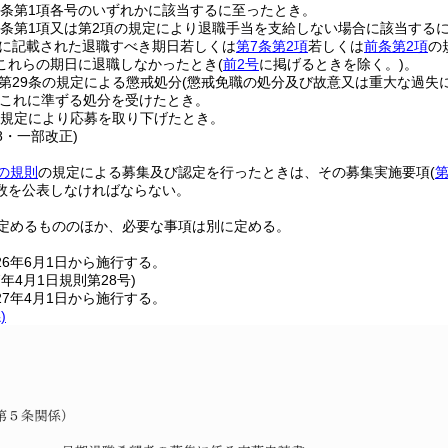
6条第1項各号のいずれかに該当するに至ったとき。
3条第1項又は第2項の規定により退職手当を支給しない場合に該当する
に記載された退職すべき期日若しくは
第7条第2項
若しくは
前条第2項
の
これらの期日に退職しなかったとき
(
前2号
に掲げるときを除く。)
。
第29条の規定による懲戒処分
(懲戒免職の処分及び故意又は重大な過失
これに準ずる処分を受けたとき。
規定により応募を取り下げたとき。
28・一部改正)
の規則
の規定による募集及び認定を行ったときは、その募集実施要項
(
第
数を公表しなければならない。
定めるもののほか、必要な事項は別に定める。
26年6月1日から施行する。
7年4月1日
規則第28号)
7年4月1日から施行する。
)