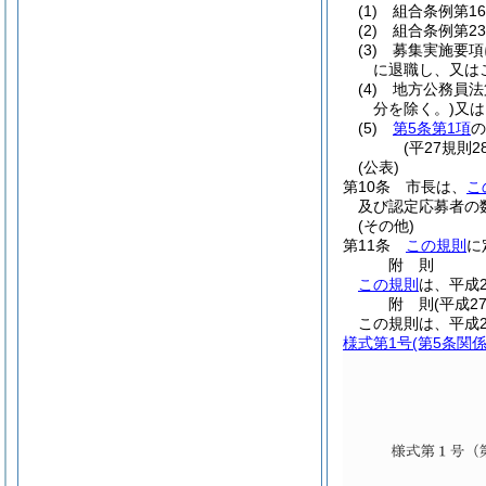
(1)
組合条例第1
(2)
組合条例第2
(3)
募集実施要項
に退職し、又は
(4)
地方公務員法
分を除く。)
又は
(5)
第5条第1項
の
(平27規則
(公表)
第10条
市長は、
こ
及び認定応募者の
(その他)
第11条
この規則
に
附
則
この規則
は、平成
附
則
(平成2
この規則は、平成2
様式第1号
(第5条関係