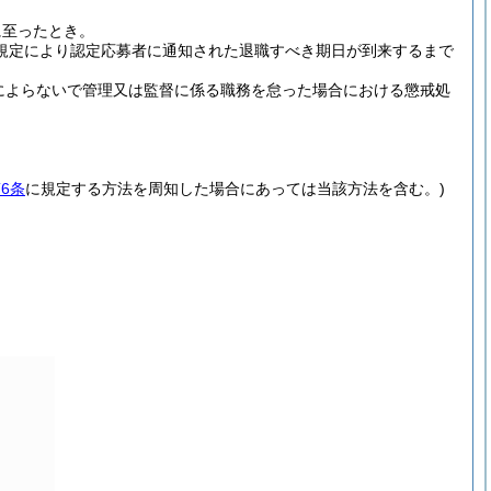
に至ったとき。
規定により認定応募者に通知された退職すべき期日が到来するまで
によらないで管理又は監督に係る職務を怠った場合における懲戒処
6条
に規定する方法を周知した場合にあっては当該方法を含む。)