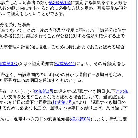
も該当しない応募者の数が
第3条第1項
に規定する募集をする人数を
人数の範囲内に制限するために必要な方法を定め、募集実施要項と
ついて認定をしないことができる。
処分を受けた場合
行為であって、その非違の内容及び程度に照らして当該処分に値す
応募者に対し認定を行うことが公務に対する信頼を確保する上で
人事管理を計画的に推進するために特に必要であると認める場合
様式第3号
)
又は不認定通知書
(
様式第4号
)
により、その旨
(認定をし
遅滞なく、当該期間内のいずれかの日から退職すべき期日を定め、
た応募者に当該期日を通知するものとする。
募者」という。)
が
次条第3号
に規定する退職すべき期日
(以下
この条
しい支障を及ぼすこととなると認める場合において、当該認定応
すべき期日の繰下げ同意書
(
様式第7号
)
により、退職すべき期日の
するために必要な限度で、退職すべき期日を繰り上げ、又は繰り下
直ちに、退職すべき期日の変更通知書
(
様式第8号
)
により、新たに定