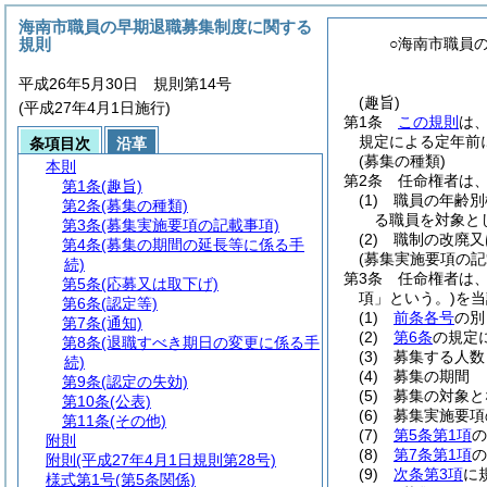
海南市職員の早期退職募集制度に関する
規則
○海南市職員
平成26年5月30日 規則第14号
(趣旨)
(平成27年4月1日施行)
第1条
この規則
は
規定による定年前
条項目次
沿革
(募集の種類)
本則
第2条
任命権者は
第1条
(趣旨)
(1)
職員の年齢別
第2条
(募集の種類)
る職員を対象と
第3条
(募集実施要項の記載事項)
(2)
職制の改廃又
第4条
(募集の期間の延長等に係る手
(募集実施要項の記
続)
第3条
任命権者は
第5条
(応募又は取下げ)
項」という。)
を当
第6条
(認定等)
(1)
前条各号
の別
第7条
(通知)
(2)
第6条
の規定
第8条
(退職すべき期日の変更に係る手
(3)
募集する人数
続)
(4)
募集の期間
第9条
(認定の失効)
(5)
募集の対象と
第10条
(公表)
(6)
募集実施要項
第11条
(その他)
(7)
第5条第1項
の
附則
(8)
第7条第1項
の
附則
(平成27年4月1日規則第28号)
(9)
次条第3項
に
様式第1号
(第5条関係)