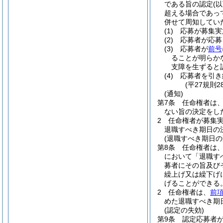
である旨の認定
(
超える場合であっ
併せて周知してい
(1)
応募が募集実
(2)
応募者が応募
(3)
応募者が
前号
ることが明らか
支障を生ずると
(4)
応募者を引き
(平27規則
(通知)
第7条
任命権者は
ない旨の決定をし
2
任命権者が募集
退職すべき期日の
(退職すべき期日の
第8条
任命権者は
において「退職す
募者にその旨及び
繰上げ又は繰下げ
げることができる
2
任命権者は、
前
めた退職すべき期
(認定の失効)
第9条
認定応募者