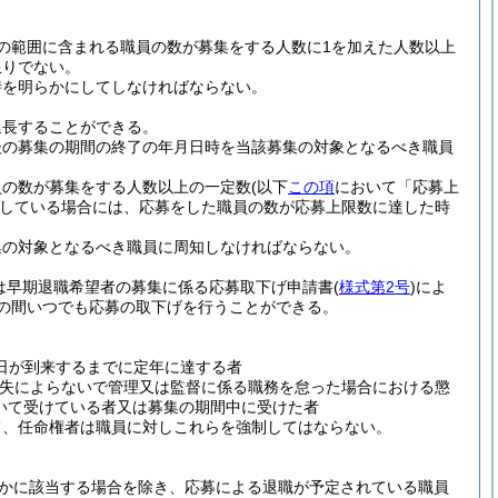
の範囲に含まれる職員の数が募集をする人数に1を加えた人数以上
限りでない。
時を明らかにしてしなければならない。
延長することができる。
後の募集の期間の終了の年月日時を当該募集の対象となるべき職員
員の数が募集をする人数以上の一定数
(以下
この項
において「応募上
している場合には、応募をした職員の数が応募上限数に達した時
集の対象となるべき職員に周知しなければならない。
は早期退職希望者の募集に係る応募取下げ申請書
(
様式第2号
)
によ
の間いつでも応募の取下げを行うことができる。
日が到来するまでに定年に達する者
過失によらないで管理又は監督に係る職務を怠った場合における懲
いて受けている者又は募集の期間中に受けた者
て、任命権者は職員に対しこれらを強制してはならない。
かに該当する場合を除き、応募による退職が予定されている職員