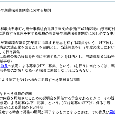
の早期退職募集制度に関する規則
、和歌山県市町村総合事務組合退職手当支給条例
(平成7年和歌山県市町
に退職する意思を有する職員の募集等早期退職募集制度に関し必要な事
、早期退職希望者
(定年前に退職する意思を有する職員をいう。以下同じ。
構成の適正化を図ることを目的とし、当該募集を行う年度の末日におい
して行う募集
は勤務公署の移転を円滑に実施することを目的とし、当該職制又は勤務
載事項)
、
前条
の規定による募集
(以下「募集」という。)
を行うに当たっては、当
該募集の対象となるべき職員に周知しなければならない。
により認定を受けた場合に退職すべき期日又は期間
なるべき職員の範囲
の内容を周知させるための説明会を開催する予定があるときは、その旨
規定による応募
(以下「応募」という。)
又は応募の取下げに係る手続
規定による通知の予定時期
規定する時点で募集の期間が満了するものとするときは、その旨及び
同