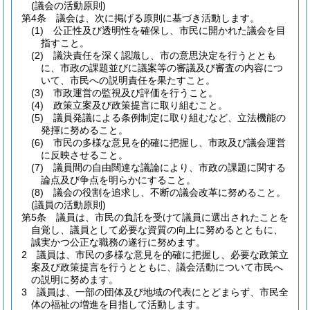
(議会の活動原則)
第4条
議会は、次に掲げる原則に基づき活動します。
(1)
公正性及び透明性を確保し、市民に開かれた議会を目
指すこと。
(2)
議決責任を深く認識し、市の意思決定を行うととも
に、市政の課題並びに議案等の審議及び審査の内容につ
いて、市民への説明責任を果たすこと。
(3)
市政運営の監視及び評価を行うこと。
(4)
政策立案及び政策提言に取り組むこと。
(5)
議員発議による条例制定に取り組むなど、立法機能の
発揮に努めること。
(6)
市民の多様な意見を的確に把握し、市政及び議会運営
に反映させること。
(7)
議員間の自由闊達な議論により、市政の課題に関する
論点及び争点を明らかにすること。
(8)
議会の役割を追求し、不断の議会改革に努めること。
(議員の活動原則)
第5条
議員は、市民の負託を受けて議員に選出されたことを
自覚し、議員として必要な資質の向上に努めるとともに、
誠実かつ公正な職務の遂行に努めます。
2
議員は、市民の多様な意見を的確に把握し、必要な政策立
案及び政策提言を行うとともに、議会活動について市民へ
の説明に努めます。
3
議員は、一部の団体及び地域の代表にとどまらず、市民全
体の福祉の増進を目指して活動します。