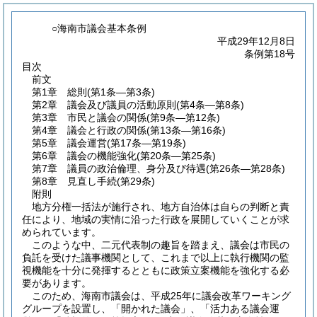
○海南市議会基本条例
平成29年12月8日
条例第18号
目次
前文
第1章
総則
(第1条―第3条)
第2章
議会及び議員の活動原則
(第4条―第8条)
第3章
市民と議会の関係
(第9条―第12条)
第4章
議会と行政の関係
(第13条―第16条)
第5章
議会運営
(第17条―第19条)
第6章
議会の機能強化
(第20条―第25条)
第7章
議員の政治倫理、身分及び待遇
(第26条―第28条)
第8章
見直し手続
(第29条)
附則
地方分権一括法が施行され、地方自治体は自らの判断と責
任により、地域の実情に沿った行政を展開していくことが求
められています。
このような中、二元代表制の趣旨を踏まえ、議会は市民の
負託を受けた議事機関として、これまで以上に執行機関の監
視機能を十分に発揮するとともに政策立案機能を強化する必
要があります。
このため、海南市議会は、平成25年に議会改革ワーキング
グループを設置し、「開かれた議会」、「活力ある議会運