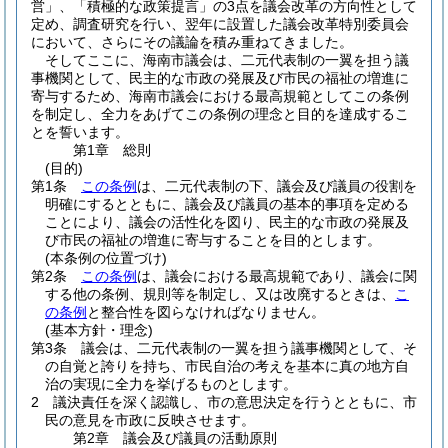
営」、「積極的な政策提言」の3点を議会改革の方向性として
定め、調査研究を行い、翌年に設置した議会改革特別委員会
において、さらにその議論を積み重ねてきました。
そしてここに、海南市議会は、二元代表制の一翼を担う議
事機関として、民主的な市政の発展及び市民の福祉の増進に
寄与するため、海南市議会における最高規範としてこの条例
を制定し、全力をあげてこの条例の理念と目的を達成するこ
とを誓います。
第1章
総則
(目的)
第1条
この条例
は、二元代表制の下、議会及び議員の役割を
明確にするとともに、議会及び議員の基本的事項を定める
ことにより、議会の活性化を図り、民主的な市政の発展及
び市民の福祉の増進に寄与することを目的とします。
(本条例の位置づけ)
第2条
この条例
は、議会における最高規範であり、議会に関
する他の条例、規則等を制定し、又は改廃するときは、
こ
の条例
と整合性を図らなければなりません。
(基本方針・理念)
第3条
議会は、二元代表制の一翼を担う議事機関として、そ
の自覚と誇りを持ち、市民自治の考えを基本に真の地方自
治の実現に全力を挙げるものとします。
2
議決責任を深く認識し、市の意思決定を行うとともに、市
民の意見を市政に反映させます。
第2章
議会及び議員の活動原則