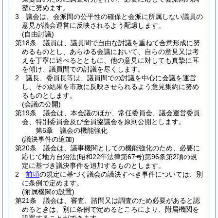
整に努めます。
3
議会は、会派間の公平性の確保と会派に所属しない議員の
意見が議会運営に反映されるよう配慮します。
(自由討議)
第18条
議員は、議員間で自由な討議を重ねて合意形成に努
めるものとし、あらゆる会議において、自らの意見又は考
えを丁寧に述べるとともに、他の意見に対しても真摯に耳
を傾け、議員間での討議を尽くします。
2
議長、委員長等は、議員間での討議を中心に会議を運営
し、その結果を市政に反映させられるよう意見集約に努め
るものとします。
(会議の公開)
第19条
議会は、本会議のほか、常任委員会、議会運営委員
会、特別委員会及び全員協議会を原則公開とします。
第6章
議会の機能強化
(議決事件の追加)
第20条
議会は、議事機関としての機能強化のため、必要に
応じて地方自治法
(昭和22年法律第67号)
第96条第2項の規
定に基づき議決事件を追加するものとします。
2
前項
の規定に基づく議会の議決すべき事件については、別
に条例で定めます。
(附属機関の設置)
第21条
議会は、審査、諮問又は調査のため必要があると認
めるときは、別に条例で定めるところにより、附属機関を