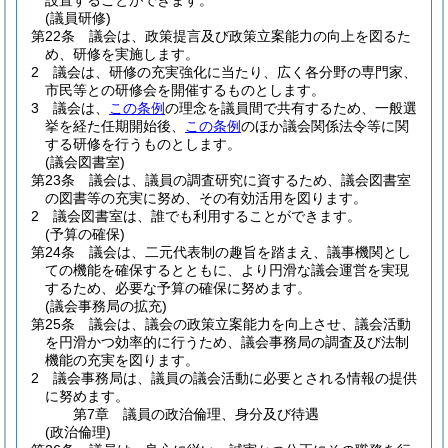
設置することができます。
(議員研修)
第22条
議会は、政策提言及び政策立案能力の向上を図るた
め、研修を実施します。
2
議会は、研修の充実強化に当たり、広く各分野の専門家、
市民等との研修会を開催するものとします。
3
議会は、
この条例
の理念を議員間で共有するため、一般選
挙を経た任期開始後、
この条例
のほか議会関係法令等に関
する研修を行うものとします。
(議会図書室)
第23条
議会は、議員の調査研究に資するため、議会図書室
の図書等の充実に努め、その有効活用を図ります。
2
議会図書室は、誰でも利用することができます。
(予算の確保)
第24条
議会は、二元代表制の趣旨を踏まえ、議事機関とし
ての機能を確保するとともに、より円滑な議会運営を実現
するため、必要な予算の確保に努めます。
(議会事務局の拡充)
第25条
議会は、議会の政策立案能力を向上させ、議会活動
を円滑かつ効率的に行うため、議会事務局の調査及び法制
機能の充実を図ります。
2
議会事務局は、議員の議会活動に必要とされる情報の提供
に努めます。
第7章
議員の政治倫理、身分及び待遇
(政治倫理)