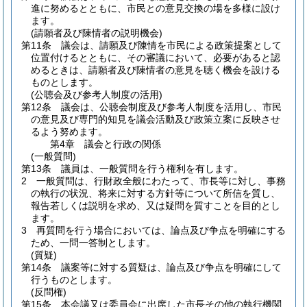
進に努めるとともに、市民との意見交換の場を多様に設け
ます。
(請願者及び陳情者の説明機会)
第11条
議会は、請願及び陳情を市民による政策提案として
位置付けるとともに、その審議において、必要があると認
めるときは、請願者及び陳情者の意見を聴く機会を設ける
ものとします。
(公聴会及び参考人制度の活用)
第12条
議会は、公聴会制度及び参考人制度を活用し、市民
の意見及び専門的知見を議会活動及び政策立案に反映させ
るよう努めます。
第4章
議会と行政の関係
(一般質問)
第13条
議員は、一般質問を行う権利を有します。
2
一般質問は、行財政全般にわたって、市長等に対し、事務
の執行の状況、将来に対する方針等について所信を質し、
報告若しくは説明を求め、又は疑問を質すことを目的とし
ます。
3
再質問を行う場合においては、論点及び争点を明確にする
ため、一問一答制とします。
(質疑)
第14条
議案等に対する質疑は、論点及び争点を明確にして
行うものとします。
(反問権)
第15条
本会議又は委員会に出席した市長その他の執行機関