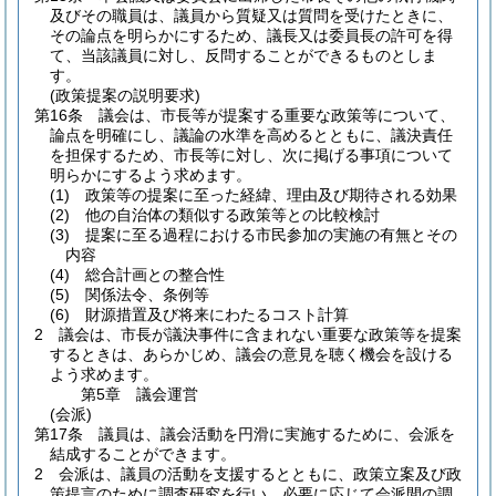
及びその職員は、議員から質疑又は質問を受けたときに、
その論点を明らかにするため、議長又は委員長の許可を得
て、当該議員に対し、反問することができるものとしま
す。
(政策提案の説明要求)
第16条
議会は、市長等が提案する重要な政策等について、
論点を明確にし、議論の水準を高めるとともに、議決責任
を担保するため、市長等に対し、次に掲げる事項について
明らかにするよう求めます。
(1)
政策等の提案に至った経緯、理由及び期待される効果
(2)
他の自治体の類似する政策等との比較検討
(3)
提案に至る過程における市民参加の実施の有無とその
内容
(4)
総合計画との整合性
(5)
関係法令、条例等
(6)
財源措置及び将来にわたるコスト計算
2
議会は、市長が議決事件に含まれない重要な政策等を提案
するときは、あらかじめ、議会の意見を聴く機会を設ける
よう求めます。
第5章
議会運営
(会派)
第17条
議員は、議会活動を円滑に実施するために、会派を
結成することができます。
2
会派は、議員の活動を支援するとともに、政策立案及び政
策提言のために調査研究を行い、必要に応じて会派間の調