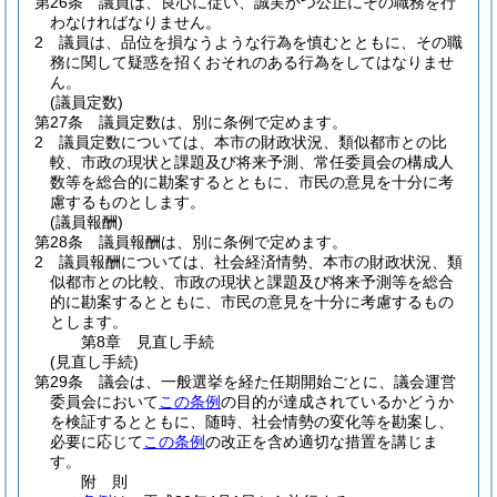
第26条
議員は、良心に従い、誠実かつ公正にその職務を行
わなければなりません。
2
議員は、品位を損なうような行為を慎むとともに、その職
務に関して疑惑を招くおそれのある行為をしてはなりませ
ん。
(議員定数)
第27条
議員定数は、別に条例で定めます。
2
議員定数については、本市の財政状況、類似都市との比
較、市政の現状と課題及び将来予測、常任委員会の構成人
数等を総合的に勘案するとともに、市民の意見を十分に考
慮するものとします。
(議員報酬)
第28条
議員報酬は、別に条例で定めます。
2
議員報酬については、社会経済情勢、本市の財政状況、類
似都市との比較、市政の現状と課題及び将来予測等を総合
的に勘案するとともに、市民の意見を十分に考慮するもの
とします。
第8章
見直し手続
(見直し手続)
第29条
議会は、一般選挙を経た任期開始ごとに、議会運営
委員会において
この条例
の目的が達成されているかどうか
を検証するとともに、随時、社会情勢の変化等を勘案し、
必要に応じて
この条例
の改正を含め適切な措置を講じま
す。
附
則