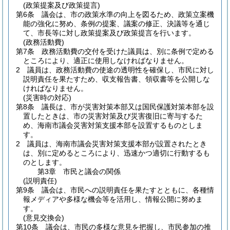
(政策提案及び政策提言)
第6条
議会は、市の政策水準の向上を図るため、政策立案機
能の強化に努め、条例の提案、議案の修正、決議等を通じ
て、市長等に対し政策提案及び政策提言を行います。
(政務活動費)
第7条
政務活動費の交付を受けた議員は、別に条例で定める
ところにより、適正に使用しなければなりません。
2
議員は、政務活動費の使途の透明性を確保し、市民に対し
説明責任を果たすため、収支報告書、領収書等を公開しな
ければなりません。
(災害時の対応)
第8条
議長は、市が災害対策本部又は国民保護対策本部を設
置したときは、市の災害対策及び災害復旧に寄与するた
め、海南市議会災害対策支援本部を設置するものとしま
す。
2
議員は、海南市議会災害対策支援本部が設置されたとき
は、別に定めるところにより、迅速かつ適切に行動するも
のとします。
第3章
市民と議会の関係
(説明責任)
第9条
議会は、市民への説明責任を果たすとともに、各種情
報メディアや多様な機会等を活用し、情報公開に努めま
す。
(意見交換会)
第10条
議会は、市民の多様な意見を把握し、市民参加の推