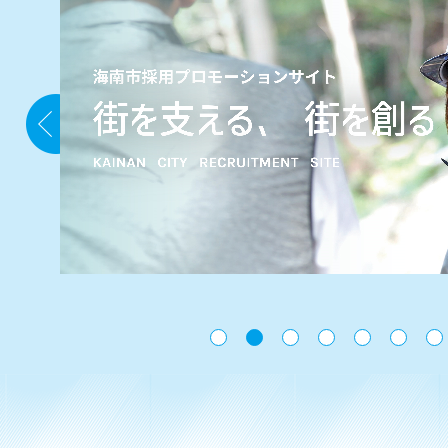
枚
目
の
ス
ラ
イ
ド