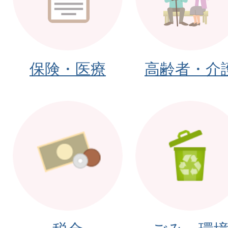
2026年07月31日
第22回 海南市美術展の作
2026年07月30日
保険・医療
高齢者・介
令和8年熊本地震義援金
2026年07月29日
先着順随意契約による市有
（申込方法・物件一覧・提出