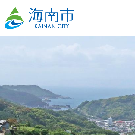
2
枚
目
の
ス
ラ
イ
ド