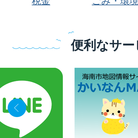
税金
ごみ・環
便利なサー
2
枚
目
の
ス
ラ