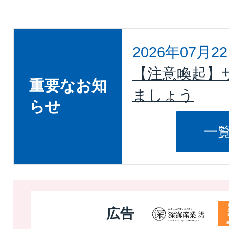
2026年07月2
【注意喚起】
重要なお知
ましょう
らせ
2026年07月0
一
令和8年度男
振替開催しま
2026年06月0
広告
中東情勢によ