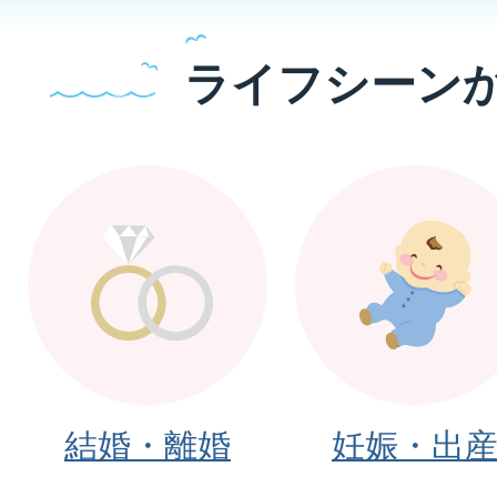
ライフシーン
2026年08月02日
お盆期間中のごみの持ち込
2026年08月02日
粗大ごみリユース事業を休
8年8月3日〜令和8年8月25
2026年08月02日
結婚・離婚
妊娠・出
全国瞬時警報システム（J