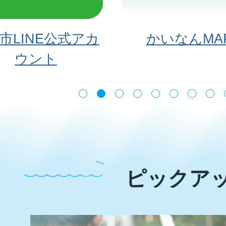
イ
ド
市LINE公式アカ
かいなんMA
ウント
ピックア
2