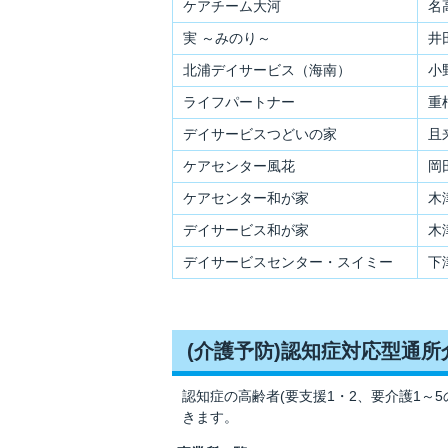
ケアチーム大河
名
実 ～みのり～
井田
北浦デイサービス（海南）
小
ライフパートナー
重根
デイサービスつどいの家
且
ケアセンター風花
岡田
ケアセンター和が家
木
デイサービス和が家
木
デイサービスセンター・スイミー
下津
(介護予防)認知症対応型通所
認知症の高齢者(要支援1・2、要介護1～
きます。