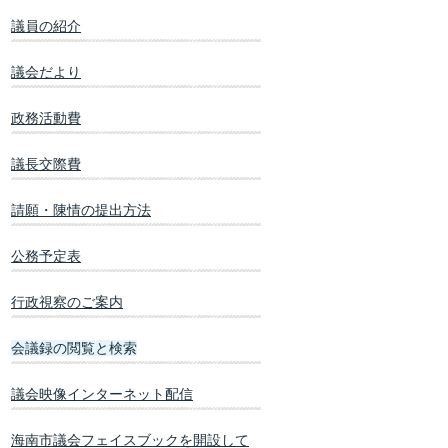
議員の紹介
議会だより
政務活動費
議長交際費
請願・陳情の提出方法
公務予定表
行政視察のご案内
会議録の閲覧と検索
議会映像インターネット配信
海南市議会フェイスブックを開設して