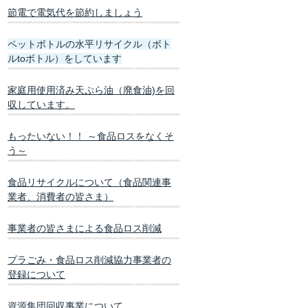
節電で電気代を節約しましょう
ペットボトルの水平リサイクル（ボト
ルtoボトル）をしています
家庭用使用済み天ぷら油（廃食油)を回
収しています。
もったいない！！ ～食品ロスをなくそ
う～
食品リサイクルについて（食品関連事
業者、消費者の皆さま）
事業者の皆さまによる食品ロス削減
プラごみ・食品ロス削減協力事業者の
登録について
資源集団回収事業について