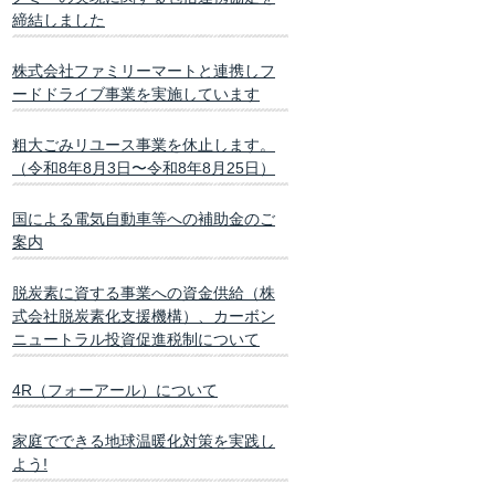
締結しました
株式会社ファミリーマートと連携しフ
ードドライブ事業を実施しています
粗大ごみリユース事業を休止します。
（令和8年8月3日〜令和8年8月25日）
国による電気自動車等への補助金のご
案内
脱炭素に資する事業への資金供給（株
式会社脱炭素化支援機構）、カーボン
ニュートラル投資促進税制について
4R（フォーアール）について
家庭でできる地球温暖化対策を実践し
よう!