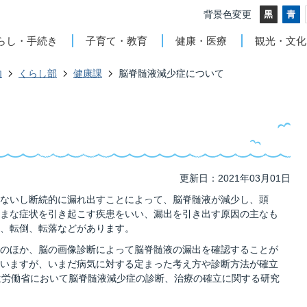
背景色変更
らし・手続き
子育て・教育
健康・医療
観光・文化
内
くらし部
健康課
脳脊髄液減少症について
更新日：2021年03月01日
ないし断続的に漏れ出すことによって、脳脊髄液が減少し、頭
まな症状を引き起こす疾患をいい、漏出を引き出す原因の主なも
、転倒、転落などがあります。
のほか、脳の画像診断によって脳脊髄液の漏出を確認することが
いますが、いまだ病気に対する定まった考え方や診断方法が確立
生労働省において脳脊髄液減少症の診断、治療の確立に関する研究