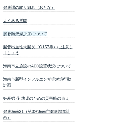
健康課の取り組み（おとな）
よくある質問
脳脊髄液減少症について
腸管出血性大腸炎（O157等）に注意し
ましょう
海南市立施設のAED設置状況について
海南市新型インフルエンザ等対策行動
計画
妊産婦･乳幼児のための災害時の備え
健康海南21（第3次海南市健康増進計
画）