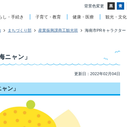
背景色変更
らし・手続き
子育て・教育
健康・医療
観光・文化
内
まちづくり部
産業振興課商工観光班
海南市PRキャラクター
海ニャン」
更新日：2022年02月04日
ニャン」