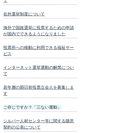
て
在外選挙制度について
海外で国政選挙に投票するための申請
が国内でできるようになりました
投票所への移動に利用できる福祉サー
ビス
インターネット選挙運動の解禁につい
て
若年層の期日前投票立会人を募集しま
す
ご存じですか？「三ない運動」
シルバー人材センター等に関する随意
契約の公表について