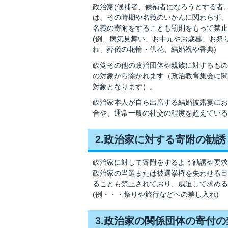
政治家(候補者、候補者になろうとする者
は、その時期や名義のいかんに関わらず、
名義の寄附をすることも罰則をもって禁止
(例…病気見舞い、お中元やお歳暮、お祭
れ、葬儀の花輪・供花、結婚祝や香典)
政党その他の政治団体や親族に対するもの
の対象から除かれます（政治教育集会に関
対象となります）。
政治家本人が自ら出席する結婚披露宴にお
合や、通常一般の社交の程度を超えている
2.政治家に対する寄附の勧
政治家に対して寄附をするよう勧誘や要求
政治家の当選または被選挙権を失わせる目
ることも禁止されており、威迫して求める
(例・・・祭りや旅行などへの差し入れ)
3.政治家の関係団体の寄付の