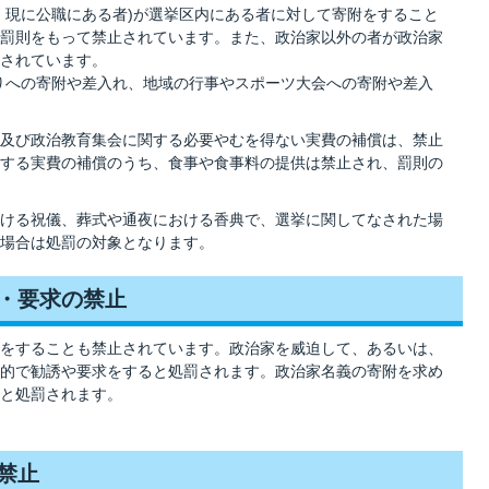
、現に公職にある者)が選挙区内にある者に対して寄附をすること
罰則をもって禁止されています。また、政治家以外の者が政治家
されています。
りへの寄附や差入れ、地域の行事やスポーツ大会への寄附や差入
及び政治教育集会に関する必要やむを得ない実費の補償は、禁止
する実費の補償のうち、食事や食事料の提供は禁止され、罰則の
ける祝儀、葬式や通夜における香典で、選挙に関してなされた場
場合は処罰の対象となります。
誘・要求の禁止
をすることも禁止されています。政治家を威迫して、あるいは、
的で勧誘や要求をすると処罰されます。政治家名義の寄附を求め
と処罰されます。
禁止