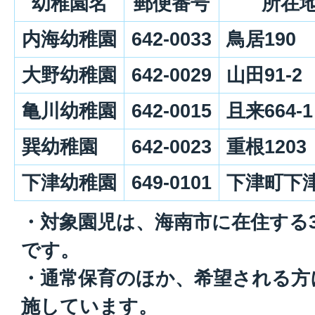
幼稚園名
郵便番号
所在
内海幼稚園
642-0033
鳥居190
大野幼稚園
642-0029
山田91-2
亀川幼稚園
642-0015
且来664-1
巽幼稚園
642-0023
重根1203
下津幼稚園
649-0101
下津町下津
・対象園児は、海南市に在住する3
です。
・通常保育のほか、希望される方
施しています。