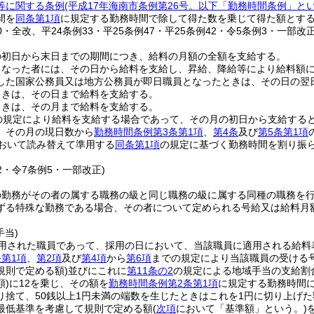
等に関する条例
(平成17年海南市条例第26号。以下「勤務時間条例」とい
間を
同条第1項
に規定する勤務時間で除して得た数を乗じて得た額とす
10・全改、平24条例33・平25条例47・平25条例42・令5条例3・一部改正
の初日から末日までの期間につき、給料の月額の全額を支給する。
となった者には、その日から給料を支給し、昇給、降給等により給料額
した国家公務員又は地方公務員が即日職員となったときは、その日の翌
ときは、その日まで給料を支給する。
ときは、その月まで給料を支給する。
の規定により給料を支給する場合であって、その月の初日から支給する
、その月の現日数から
勤務時間条例第3条第1項
、
第4条
及び
第5条第1項
おいて読み替えて準用する
同条第1項
の規定に基づく勤務時間を割り振
42・令7条例5・一部改正)
の勤務がその者の属する職務の級と同じ職務の級に属する同種の職務を
ずる特殊な勤務である場合、その者について定められる号給又は給料月
手当)
用された職員であって、採用の日において、当該職員に適用される給料
条第1項
、
第2項
及び
第4項
から
第6項
までの規定により当該職員の受ける
規則で定める額)
並びにこれに
第11条の2
の規定による地域手当の支給割
)
に12を乗じ、その額を
勤務時間条例第2条第1項
に規定する勤務時間に
り捨て、50銭以上1円未満の端数を生じたときはこれを1円に切り上げた
最低基準を考慮して規則で定める額
(
次項
において「基準額」という。)