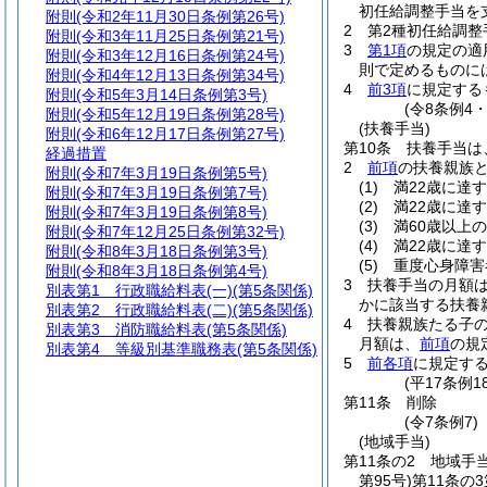
初任給調整手当を
附則
(令和2年11月30日条例第26号)
2
第2種初任給調
附則
(令和3年11月25日条例第21号)
3
第1項
の規定の適
附則
(令和3年12月16日条例第24号)
則で定めるものに
附則
(令和4年12月13日条例第34号)
4
前3項
に規定する
附則
(令和5年3月14日条例第3号)
(令8条例4
附則
(令和5年12月19日条例第28号)
(扶養手当)
附則
(令和6年12月17日条例第27号)
第10条
扶養手当は
経過措置
2
前項
の扶養親族
附則
(令和7年3月19日条例第5号)
(1)
満22歳に達
附則
(令和7年3月19日条例第7号)
(2)
満22歳に達
附則
(令和7年3月19日条例第8号)
(3)
満60歳以上
附則
(令和7年12月25日条例第32号)
(4)
満22歳に達
附則
(令和8年3月18日条例第3号)
(5)
重度心身障害
附則
(令和8年3月18日条例第4号)
3
扶養手当の月額
別表第1
行政職給料表(一)(第5条関係)
かに該当する扶養親
別表第2
行政職給料表(二)(第5条関係)
4
扶養親族たる子の
別表第3
消防職給料表(第5条関係)
月額は、
前項
の規
別表第4
等級別基準職務表(第5条関係)
5
前各項
に規定す
(平17条例
第11条
削除
(令7条例7)
(地域手当)
第11条の2
地域手
第95号)
第11条の