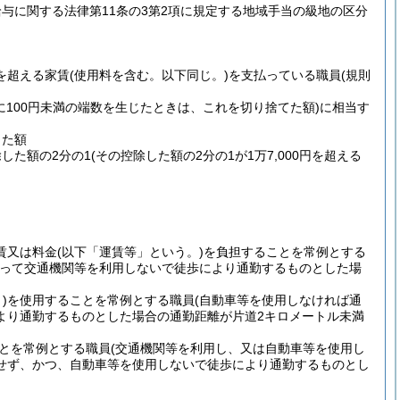
与に関する法律第11条の3第2項に規定する地域手当の級地の区分
円を超える家賃
(使用料を含む。以下同じ。)
を支払っている職員
(規則
に100円未満の端数を生じたときは、これを切り捨てた額)
に相当す
した額
除した額の2分の1
(その控除した額の2分の1が1万7,000円を超える
賃又は料金
(以下「運賃等」という。)
を負担することを常例とする
あって交通機関等を利用しないで徒歩により通勤するものとした場
)
を使用することを常例とする職員
(自動車等を使用しなければ通
より通勤するものとした場合の通勤距離が片道2キロメートル未満
とを常例とする職員
(交通機関等を利用し、又は自動車等を使用し
せず、かつ、自動車等を使用しないで徒歩により通勤するものとし