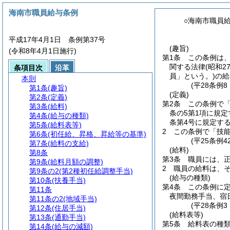
海南市職員給与条例
○海南市職員
平成17年4月1日 条例第37号
(趣旨)
(令和8年4月1日施行)
第1条
この条例は
関する法律
(昭和2
条項目次
沿革
員」という。)
の給
本則
(平28条例
第1条
(趣旨)
(定義)
第2条
(定義)
第2条
この条例で「
第3条
(給料)
条の5第1項に規
第4条
(給与の種類)
条第4号に規定す
第5条
(給料表等)
2
この条例で「技能
第6条
(初任給、昇格、昇給等の基準)
(平25条例
第7条
(給料の支給)
(給料)
第8条
第3条
職員には、
第9条
(給料月額の調整)
2
職員の給料は、
第9条の2
(第2種初任給調整手当)
(給与の種類)
第10条
(扶養手当)
第4条
この条例に
第11条
夜間勤務手当、宿
第11条の2
(地域手当)
(平28条例
第12条
(住居手当)
(給料表等)
第13条
(通勤手当)
第5条
給料表の種
第14条
(給与の減額)