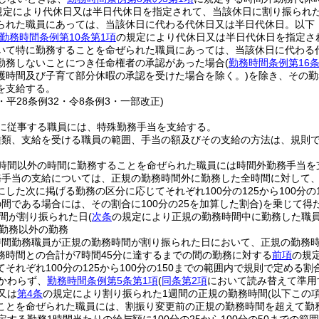
規定により代休日又は半日代休日を指定されて、当該休日に割り振られ
られた職員にあっては、当該休日に代わる代休日又は半日代休日。以下
勤務時間条例第10条第1項
の規定により代休日又は半日代休日を指定さ
いて特に勤務することを命ぜられた職員にあっては、当該休日に代わる
勤務しないことにつき任命権者の承認があった場合
(
勤務時間条例第16
護時間及び子育て部分休暇の承認を受けた場合を除く。)
を除き、その勤
を支給する。
3・平28条例32・令8条例3・一部改正)
に従事する職員には、特殊勤務手当を支給する。
種類、支給を受ける職員の範囲、手当の額及びその支給の方法は、規則
時間以外の時間に勤務することを命ぜられた職員には時間外勤務手当を
務手当の支給については、正規の勤務時間外に勤務した全時間に対して、
した次に掲げる勤務の区分に応じてそれぞれ100分の125から100分の
間である場合には、その割合に100分の25を加算した割合)
を乗じて得
間が割り振られた日
(
次条
の規定により正規の勤務時間中に勤務した職員
勤務以外の勤務
時間勤務職員が正規の勤務時間が割り振られた日において、正規の勤務
務時間との合計が7時間45分に達するまでの間の勤務に対する
前項
の規
それぞれ100分の125から100分の150までの範囲内で規則で定める割
かわらず、
勤務時間条例第5条第1項
(
同条第2項
において読み替えて準用
又は
第4条
の規定により割り振られた1週間の正規の勤務時間
(以下この
ことを命ぜられた職員には、割振り変更前の正規の勤務時間を超えて勤