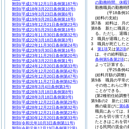
の勤務時間、休暇
附則
(平成17年12月1日条例第187号)
勤務職員の勤務時
附則
(平成18年3月22日条例第10号)
(平18条例
附則
(平成19年3月23日条例第6号)
(給料の支給)
附則
(平成19年9月28日条例第18号)
第7条
給料は、月
附則
(平成19年12月21日条例第23号)
第8条
新たに職員
附則
(平成21年5月29日条例第18号)
る。
ただし、退職
附則
(平成21年11月30日条例第32号)
2
職員が退職した
附則
(平成22年3月18日条例第3号)
3
職員が死亡した
附則
(平成22年11月30日条例第24号)
4
第1項
又は
第2項
附則
(平成23年9月30日条例第16号)
は、その給料額は
附則
(平成23年11月29日条例第20号)
条例第5条第2項
に
附則
(平成24年3月22日条例第1号)
よって計算する。
附則
(平成24年12月20日条例第33号)
(平25条例
附則
(平成25年12月20日条例第42号)
(給料月額の調整)
附則
(平成25年12月20日条例第47号)
第9条
職員の平常
附則
(平成26年11月27日条例第62号)
その他これらに準
附則
(平成28年3月4日条例第3号)
ことができる。
附則
(平成28年3月18日条例第8号)
(第2種初任給調整
附則
(平成28年3月18日条例第9号)
第9条の2
新たに採
附則
(平成28年12月22日条例第29号)
務の級並びに
第6
附則
(平成28年12月22日条例第32号)
職員にあっては、
附則
(平成29年12月21日条例第23号)
これを切り捨てた額
附則
(平成30年12月20日条例第33号)
たときはこれを切
附則
(令和元年10月3日条例第11号)
ける民間の賃金の
附則
(令和元年12月19日条例第22号)