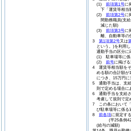
(1)
前項第1号
に
下「運賃等相当
(2)
前項第2号
に
間勤務職員
(支
減じた額)
(3)
前項第3号
に
離、自動車等の
3
第1項第2号
又は
という。)
を利用し
通勤手当の区分に
(1)
駐車場等に係
(2)
前号
に掲げ
4
運賃等相当額を
める額の合計額が
につき、15万円
5
通勤手当は、支
則で定める場合に
6
通勤手当を支給
考慮して規則で定
7
この条において
び駐車場等に係る
8
前各項
に規定す
(平25条例
(給与の減額)
第14条
職員が勤務