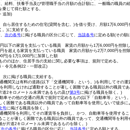
、給料、扶養手当及び管理職手当の月額の合計額に、一般職の職員の給
を乗じて得た額とする。
・追加)
、自ら居住するための住宅
(貸間を含む。)
を借り受け、月額1万6,000
く。)
に支給する。
は、
次の各号
に掲げる職員の区分に応じて、
当該各号
に定める額
(その額
00円以下の家賃を支払っている職員 家賃の月額から1万6,000円を控除
00円を超える家賃を支払っている職員 家賃の月額から2万7,000円を控
0円)
を1万1,000円に加算した額
もののほか、住居手当の支給に関し必要な事項は、規則で定める。
24・令元条例22・一部改正)
、次に掲げる職員に支給する。
通機関又は有料の道路
(以下「交通機関等」という。)
を利用してその運
等を利用しなければ通勤することが著しく困難である職員以外の職員で
片道2キロメートル未満であるもの及び
第3号
に掲げる職員を除く。)
動車その他の交通の用具で規則で定めるもの
(以下「自動車等」という。
しく困難である職員以外の職員であって自動車等を使用しないで徒歩に
次号
に掲げる職員を除く。)
通機関等を利用してその運賃等を負担し、かつ、自動車等を使用するこ
ることが著しく困難である職員以外の職員であって、交通機関等を利用
離が片道2キロメートル未満であるものを除く。)
、
次の各号
に掲げる職員の区分に応じ、
当該各号
に定める額とする。