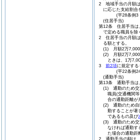
2
地域手当の月額は
に応じた支給割合
(平28条例3
(住居手当)
第12条
住居手当は
で定める職員を除
2
住居手当の月額
る額とする。
(1)
月額2万7,0
(2)
月額2万7,0
ときは、1万7,00
3
前2項
に規定する
(平22条例
(通勤手当)
第13条
通勤手当は
(1)
通勤のため交
職員
(交通機関
合の通勤距離が
(2)
通勤のため自
勤することが著
であるもの及び
(3)
通勤のため交
なければ通勤す
た場合の通勤距
2
通勤手当の額は