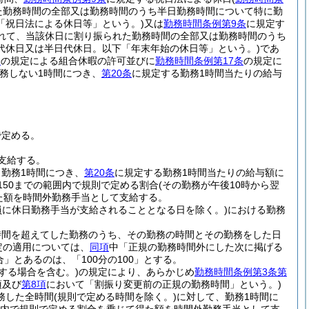
た勤務時間の全部又は勤務時間のうち半日勤務時間について特に勤
「祝日法による休日等」という。)
又は
勤務時間条例第9条
に規定す
れて、当該休日に割り振られた勤務時間の全部又は勤務時間のうち
代休日又は半日代休日。以下「年末年始の休日等」という。)
であ
条
の規定による組合休暇の許可並びに
勤務時間条例第17条
の規定に
務しない1時間につき、
第20条
に規定する勤務1時間当たりの給与
で定める。
支給する。
勤務1時間につき、
第20条
に規定する勤務1時間当たりの給与額に
150までの範囲内で規則で定める割合
(その勤務が午後10時から翌
た額を時間外勤務手当として支給する。
に休日勤務手当が支給されることとなる日を除く。)
における勤務
時間を超えてした勤務のうち、その勤務の時間とその勤務をした日
定の適用については、
同項
中「正規の勤務時間外にした次に掲げる
合」とあるのは、「100分の100」とする。
する場合を含む。)
の規定により、あらかじめ
勤務時間条例第3条第
項及び
第8項
において「割振り変更前の正規の勤務時間」という。)
務した全時間
(規則で定める時間を除く。)
に対して、勤務1時間に