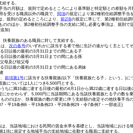
支給する。
整手当の月額は、規則で定めるところにより基準額と特定額との差額を月
用を受ける職員以外の職員で、
同項
の規定により第2種初任給調整手当
は、規則の定めるところにより、
前2項
の規定に準じて、第2種初任給調
もののほか、第2種初任給調整手当の支給に関し必要な事項は、規則で
・追加)
、扶養親族のある職員に対して支給する。
とは、
次の各号
のいずれかに該当する者で他に生計の途がなく主として
する日以後の最初の3月31日までの間にある子
する日以後の最初の3月31日までの間にある孫
の父母及び祖父母
する日以後の最初の3月31日までの間にある弟妹
者
は、
前項第1号
に該当する扶養親族
(以下「扶養親族たる子」という。)
に
族については1人につき6,500円とする。
うちに満15歳に達する日後の最初の4月1日から満22歳に達する日以後
定にかかわらず、5,000円に当該期間にある当該扶養親族たる子の数を
るもののほか、扶養親族の数の変更に伴う支給額の改定その他扶養手当
187・平19条例6・平19条例23・平28条例29・令7条例7・一部改正)
当は、当該地域における民間の賃金水準を基礎とし、当該地域における
3第1項に規定する地域手当の支給地域に在勤する職員に支給する。