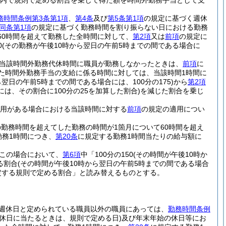
の範囲内で規則で定める割合を乗じて得た額を時間外勤務手当として支
務時間条例第3条第1項
、
第4条
及び
第5条第1項
の規定に基づく週休
同条第1項
の規定に基づく勤務時間を割り振らない日における勤務
60時間を超えて勤務した全時間に対して、
第2項
又は
前項
の規定に
0
(その勤務が午後10時から翌日の午前5時までの間である場合に
当該時間外勤務代休時間に職員が勤務しなかったときは、
前項
に
た時間外勤務手当の支給に係る時間に対しては、当該時間1時間に
ら翌日の午前5時までの間である場合には、100分の175)
から
第2項
は、その割合に100分の25を加算した割合)
を減じた割合を乗じ
用がある場合における当該時間に対する
前項
の規定の適用につい
。
勤務時間を超えてした勤務の時間が1箇月について60時間を超え
勤務1時間につき、
第20条
に規定する勤務1時間当たりの給与額に
この場合において、
第6項
中「100分の150
(その時間が午後10時か
る割合
(その時間が午後10時から翌日の午前5時までの間である場合
規定する規則で定める割合」と読み替えるものとする。
週休日と定められている職員以外の職員にあっては、
勤務時間条例
休日に当たるときは、規則で定める日)
及び年末年始の休日等にお