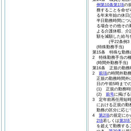
例第10条第1項
の
務することを命ぜ
る年末年始の休日
(
半日勤務時間につ
る場合その他その
よる介護休暇、介
額を減額した給与
(平22条例
(特殊勤務手当)
第15条
特殊な勤務
2
特殊勤務手当の
(時間外勤務手当)
第16条
正規の勤務
2
前項
の時間外勤
正規の勤務時間外に
日の午前5時までの
(1)
正規の勤務時
(2)
前号
に掲げる
3
定年前再任用短
における正規の勤
勤務の区分に応じて
4
第2項
の規定にか
2項
若しくは
第3項
を超えて勤務する