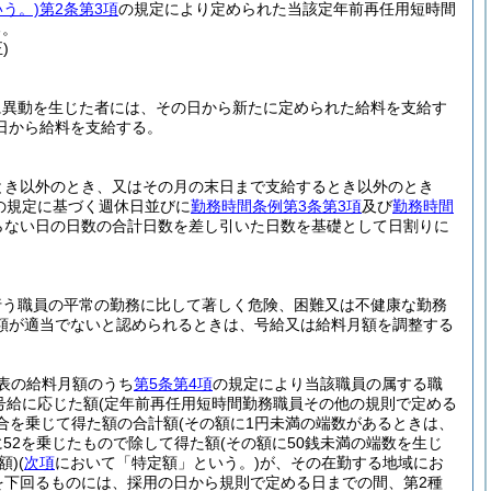
う。)
第2条第3項
の規定により定められた当該定年前再任用短時間
る。
)
に異動を生じた者には、その日から新たに定められた給料を支給す
日から給料を支給する。
とき以外のとき、又はその月の末日まで支給するとき以外のとき
の規定に基づく週休日並びに
勤務時間条例第3条第3項
及び
勤務時間
らない日の日数の合計日数を差し引いた日数を基礎として日割りに
行う職員の平常の勤務に比して著しく危険、困難又は不健康な勤務
額が適当でないと認められるときは、号給又は給料月額を調整する
表の給料月額のうち
第5条第4項
の規定により当該職員の属する職
号給に応じた額
(定年前再任用短時間勤務職員その他の規則で定める
合を乗じて得た額の合計額
(その額に1円未満の端数があるときは、
52を乗じたもので除して得た額
(その額に50銭未満の端数を生じ
額)
(
次項
において「特定額」という。)
が、その在勤する地域にお
を下回るものには、採用の日から規則で定める日までの間、第2種