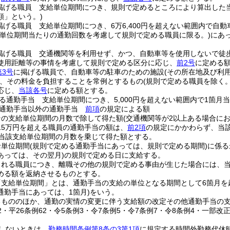
掲げる職員 支給単位期間につき、規則で定めるところにより算出した
額」という。)
掲げる職員 支給単位期間につき、6万6,400円を超えない範囲内で自
給単位期間当たりの通勤回数を考慮して規則で定める職員に限る。)
にあ
掲げる職員 交通機関等を利用せず、かつ、自動車等を使用しないで徒
使用距離等の事情を考慮して規則で定める区分に応じ、
前2号
に定める
第3号
に掲げる職員で、自動車等の駐車のための施設
(その所在地及び利
、その料金を負担することを常例とするもの
(規則で定める職員を除く。
応じ、
当該各号
に定める額とする。
る通勤手当 支給単位期間につき、5,000円を超えない範囲内で1箇
る通勤手当以外の通勤手当
前項
の規定による額
その支給単位期間の月数で除して得た額
(交通機関等が2以上ある場合に
15万円を超える職員の通勤手当の額は、
前2項
の規定にかかわらず、当
に当該支給単位期間の月数を乗じて得た額とする。
給単位期間
(規則で定める通勤手当にあっては、規則で定める期間)
に係る
あっては、その翌月)
の規則で定める日に支給する。
される職員につき、離職その他の規則で定める事由が生じた場合には、
める額を返納させるものとする。
「支給単位期間」とは、通勤手当の支給の単位となる期間として6箇月を
通勤手当にあっては、1箇月)
をいう。
るもののほか、通勤の実情の変更に伴う支給額の改定その他通勤手当の
42・平26条例62・令5条例3・令7条例5・令7条例7・令8条例4・一部改正
しないときは、
勤務時間条例第8条の3第1項
に規定する時間外勤務代休