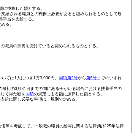
額に換算した額とする。
を支給される職員との権衡上必要があると認められるものとして規
整手当を支給する。
定める。
その職員の扶養を受けていると認められるものとする。
ついては1人につき1万3,000円、
同項第2号
から
第5号
までのいずれ
の最初の3月31日までの間にある子がいる場合における扶養手当の
乗じて得た額を
同項
の規定による額に加算した額とする。
の支給に関し必要な事項は、規則で定める。
物価等を考慮して、一般職の職員の給与に関する法律
(昭和25年法律