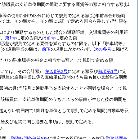
当該職員の支給単位期間の通勤に要する運賃等の額に相当する額
(以
動車等の使用距離の区分に応じて規則で定める額
(定年前再任用短時
っては、その額から、その額に規則で定める割合を乗じて得た額を
歩により通勤するものとした場合の通勤距離、交通機関等の利用距
額、
第1号
に定める額又は
前号
に定める額
用形態が規則で定める要件を満たすものに限る。以下「駐車場等」
)
の通勤手当の額は、
前項
の規定にかかわらず、
次の各号
に掲げる
月当たりの駐車場等の料金に相当する額として規則で定める額
おいては、その合計額)
、
第2項第2号
に定める額及び
前項第1号
に定
該職員の通勤手当に係る支給単位期間のうち最も長い支給単位期間
最初の月
(当該月に通勤手当を支給することが困難な場合として規
当該職員に、支給単位期間のうちこれらの事由が生じた後の期間を
超えない範囲内で1箇月を単位として規則で定める期間
(自動車等及
支給及び返納に関し必要な事項は、規則で定める。
)
時間、
勤務時間条例第9条
に規定する祝日法による休日
(
勤務時間条