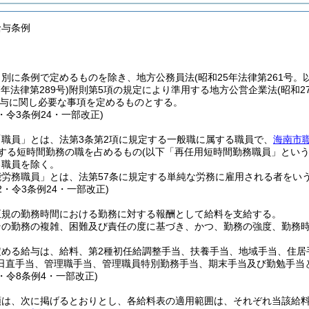
給与条例
、別に条例で定めるものを除き、地方公務員法
(昭和25年法律第261号
7年法律第289号)
附則第5項の規定により準用する地方公営企業法
(昭和2
与に関し必要な事項を定めるものとする。
8・令3条例24・一部改正)
職員」とは、法第3条第2項に規定する一般職に属する職員で、
海南市
定する短時間勤務の職を占めるもの
(以下「再任用短時間勤務職員」という
る職員を除く。
労務職員」とは、法第57条に規定する単純な労務に雇用される者をい
42・令3条例24・一部改正)
正規の勤務時間における勤務に対する報酬として給料を支給する。
その勤務の複雑、困難及び責任の度に基づき、かつ、勤務の強度、勤務
定める給与は、給料、第2種初任給調整手当、扶養手当、地域手当、住居
日直手当、管理職手当、管理職員特別勤務手当、期末手当及び勤勉手当
3・令8条例4・一部改正)
類は、次に掲げるとおりとし、各給料表の適用範囲は、それぞれ当該給