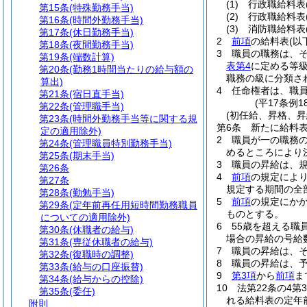
(1)
行政職給料表
第15条
(特殊勤務手当)
(2)
行政職給料表
第16条
(時間外勤務手当)
(3)
消防職給料表
第17条
(休日勤務手当)
2
前項
の給料表
(以
第18条
(夜間勤務手当)
3
職員の職務は、
第19条
(端数計算)
表第4
に定める等
第20条
(勤務1時間当たりの給与額の
職務の級に分類さ
算出)
4
任命権者は、職
第21条
(宿日直手当)
(平17条例
第22条
(管理職手当)
(初任給、昇格、昇
第23条
(時間外勤務手当等に関する規
第6条
新たに給料
定の適用除外)
2
職員が一の職務
第24条
(管理職員特別勤務手当)
めるところにより
第25条
(期末手当)
3
職員の昇給は、
第26条
4
前項
の規定によ
第27条
規定する期間の全
第28条
(勤勉手当)
5
前項
の規定にか
第29条
(定年前再任用短時間勤務職員
ものとする。
についての適用除外)
6
55歳を超える職
第30条
(休職者の給与)
場合の昇給の号給
第31条
(専従休職者の給与)
7
職員の昇給は、
第32条
(復職時の調整)
8
職員の昇給は、
第33条
(給与の口座振替)
9
第3項
から
前項
ま
第34条
(給与からの控除)
10
法第22条の4
第35条
(委任)
れる給料表の定年
附則