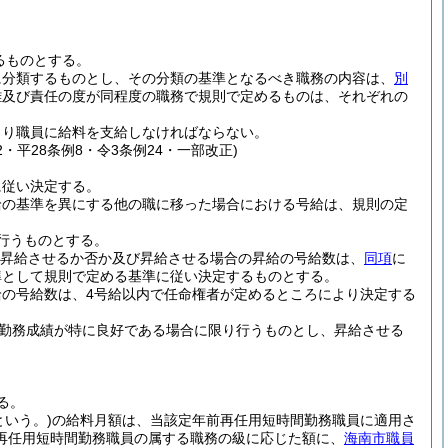
るものとする。
に分類するものとし、その分類の基準となるべき職務の内容は、
別
難及び責任の度が同程度の職務で規則で定めるものは、それぞれの
より職員に給料を支給しなければならない。
42・平28条例8・令3条例24・一部改正)
に従い決定する。
給の基準を異にする他の職に移った場合における号給は、規則の定
行うものとする。
昇給させるか否か及び昇給させる場合の昇給の号給数は、
同項
に
準として規則で定める基準に従い決定するものとする。
の号給数は、4号給以内で任命権者が定めるところにより決定する
勤務成績が特に良好である場合に限り行うものとし、昇給させる
る。
いう。)
の給料月額は、当該定年前再任用短時間勤務職員に適用さ
再任用短時間勤務職員の属する職務の級に応じた額に、
海南市職員