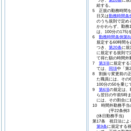
つき、
第20条
に規
給する。
5
正規の勤務時間
日又は
勤務時間条
のうち規則で定め
かかわらず、勤務
は、100分の175)
6
勤務時間条例第8
規定する60時間
つき、
第20条
に規
に規定する規則で
て得た額の時間外
7
第3項
に規定する
ては、
同項
中「第
8
割振り変更前の正
た職員には、その
100分の50を乗
9
第6項
の規定は、
ら翌日の午前5時ま
には、その割合に1
10
時間外勤務手当
(平22条例
(休日勤務手当)
第17条
祝日法によ
第9条
に規定する