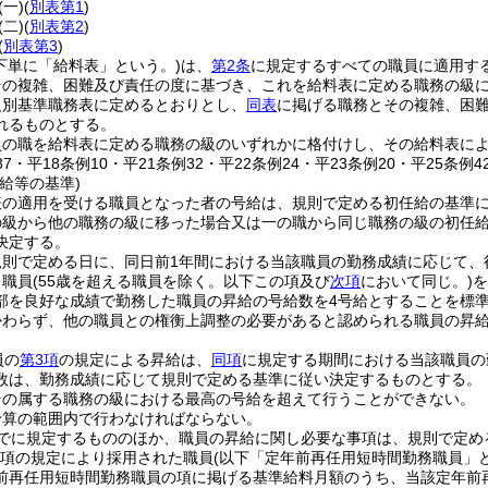
(一)
(
別表第1
)
(二)
(
別表第2
)
(
別表第3
)
下単に「給料表」という。)
は、
第2条
に規定するすべての職員に適用す
その複雑、困難及び責任の度に基づき、これを給料表に定める職務の級
級別基準職務表に定めるとおりとし、
同表
に掲げる職務とその複雑、困
れるものとする。
員の職を給料表に定める職務の級のいずれかに格付けし、その給料表に
187・平18条例10・平21条例32・平22条例24・平23条例20・平25条例
給等の基準)
表の適用を受ける職員となった者の号給は、規則で定める初任給の基準
の級から他の職務の級に移った場合又は一の職から同じ職務の級の初任
決定する。
規則で定める日に、同日前1年間における当該職員の勤務成績に応じて、
り職員
(55歳を超える職員を除く。以下この項及び
次項
において同じ。)
を
部を良好な成績で勤務した職員の昇給の号給数を4号給とすることを標
かわらず、他の職員との権衡上調整の必要があると認められる職員の昇給
員の
第3項
の規定による昇給は、
同項
に規定する期間における当該職員の
数は、勤務成績に応じて規則で定める基準に従い決定するものとする。
その属する職務の級における最高の号給を超えて行うことができない。
予算の範囲内で行わなければならない。
でに規定するもののほか、職員の昇給に関し必要な事項は、規則で定め
第3項の規定により採用された職員
(以下「定年前再任用短時間勤務職員」と
前再任用短時間勤務職員の項に掲げる基準給料月額のうち、当該定年前