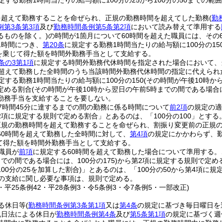
定する勤務1時間当たりの給与額に100分の25から100分の50まで
を超えて勤務することを命ぜられ、正規の勤務時間を超えてした勤務
(
勤
例第3条第3項
及び
勤務時間条例第5条第2項
において読み替えて準用する
るものを除く。)
の時間が1箇月について60時間を超えた職員には、その
1時間につき、
第20条
に規定する勤務1時間当たりの給与額に100分の15
を乗じて得た額を時間外勤務手当として支給する。
条の3第1項
に規定する時間外勤務代休時間を指定された場合において、
を超えて勤務した全時間のうち当該時間外勤務代休時間の指定に代えられ
定する勤務1時間当たりの給与額に100分の150
(その時間が午後10時か
定める割合
(その時間が午後10時から翌日の午前5時までの間である場合に
勤務手当を支給することを要しない。
7時間45分に達するまでの間の勤務に係る時間について
前2項
の規定の適
2項に規定する規則で定める割合」とあるのは、「100分の100」とする
規の勤務時間を超えて勤務することを命ぜられ、割振り変更前の正規の
60時間を超えて勤務した全時間に対して、
第4項
の規定にかかわらず、
じて得た額を時間外勤務手当として支給する。
職員が
前項
に規定する60時間を超えて勤務した場合について準用する。
での間である場合には、100分の175)
から第2項に規定する規則で定め
00分の25を加算した割合)
」とあるのは、「100分の50から第4項に
の支給に関し必要な事項は、規則で定める。
3・平25条例42・平28条例3・令5条例3・令7条例5・一部改正)
る休日等
(
勤務時間条例第3条第1項
又は
第4条
の規定に基づき毎日曜日を
祝日法による休日が
勤務時間条例第4条
及び
第5条第1項
の規定に基づく週