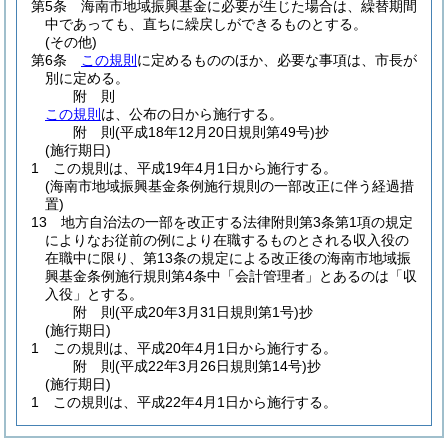
第5条
海南市地域振興基金に必要が生じた場合は、繰替期間
中であっても、直ちに繰戻しができるものとする。
(その他)
第6条
この規則
に定めるもののほか、必要な事項は、市長が
別に定める。
附
則
この規則
は、公布の日から施行する。
附
則
(平成18年12月20日
規則第49号)
抄
(施行期日)
1
この規則は、平成19年4月1日から施行する。
(海南市地域振興基金条例施行規則の一部改正に伴う経過措
置)
13
地方自治法の一部を改正する法律附則第3条第1項の規定
によりなお従前の例により在職するものとされる収入役の
在職中に限り、第13条の規定による改正後の海南市地域振
興基金条例施行規則第4条中「会計管理者」とあるのは「収
入役」とする。
附
則
(平成20年3月31日
規則第1号)
抄
(施行期日)
1
この規則は、平成20年4月1日から施行する。
附
則
(平成22年3月26日
規則第14号)
抄
(施行期日)
1
この規則は、平成22年4月1日から施行する。