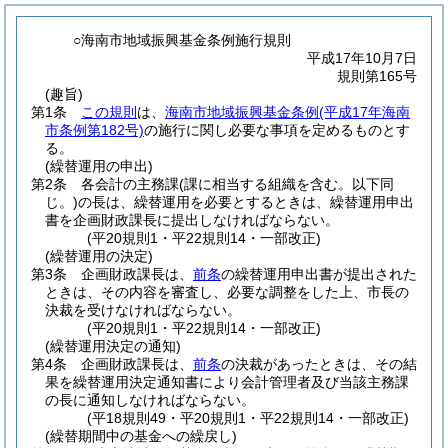
○海南市地域振興基金条例施行規則
平成17年10月7日
規則第165号
(趣旨)
第1条
この規則
は、
海南市地域振興基金条例
(平成17年海南
市条例第182号)
の施行に関し必要な事項を定めるものとす
る。
(繰替運用の申出)
第2条
各会計の主務課
(課に相当する組織を含む。以下同
じ。)
の長は、繰替運用を必要とするときは、繰替運用申出
書を企画財政課長に提出しなければならない。
(平20規則1・平22規則14・一部改正)
(繰替運用の決定)
第3条
企画財政課長は、
前条
の繰替運用申出書が提出された
ときは、その内容を審査し、必要な調整をした上、市長の
決裁を受けなければならない。
(平20規則1・平22規則14・一部改正)
(繰替運用決定の通知)
第4条
企画財政課長は、
前条
の決裁があったときは、その結
果を繰替運用決定通知書により会計管理者及び当該主務課
の長に通知しなければならない。
(平18規則49・平20規則1・平22規則14・一部改正)
(繰替期間中の基金への繰戻し)