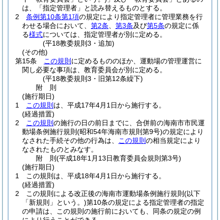
は、「指定管理者」と読み替えるものとする。
2
条例第10条第1項
の規定により指定管理者に管理業務を行
わせる場合において、
第2条
、
第3条
及び
第5条
の規定に係
る
様式
については、指定管理者が別に定める。
(平18教委規則3・追加)
(その他)
第15条
この規則
に定めるもののほか、運動場の管理運営に
関し必要な事項は、教育委員会が別に定める。
(平18教委規則3・旧第12条繰下)
附
則
(施行期日)
1
この規則
は、平成17年4月1日から施行する。
(経過措置)
2
この規則
の施行の日の前日までに、合併前の海南市市民運
動場条例施行規則
(昭和54年海南市規則第9号)
の規定により
なされた手続その他の行為は、
この規則
の相当規定により
なされたものとみなす。
附
則
(平成18年1月13日
教育委員会規則第3号)
(施行期日)
1
この規則は、平成18年4月1日から施行する。
(経過措置)
2
この規則による改正後の海南市運動場条例施行規則
(以下
「新規則」という。)
第10条の規定による指定管理者の指定
の申請は、この規則の施行前においても、同条の規定の例