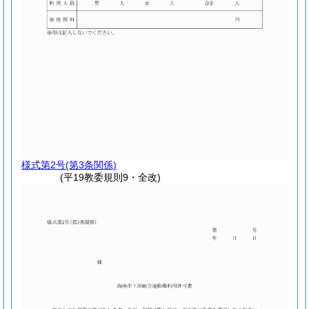
様式第2号
(第3条関係)
(平19教委規則9・全改)