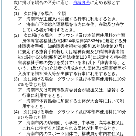
次に掲げる場合の区分に応じ、
当該各号
に定める額とす
る。
(1)
次に掲げる場合 全額
ア
海南市が主催又は共催する行事に利用するとき。
イ
海南市下津総合運動場を市内に在住、在勤及び在学
している者が利用するとき。
(2)
次に掲げる場合 グラウンド及び本部席使用料の全額
身体障害者福祉法
(昭和24年法律第283号)
に規定する身
体障害者手帳、知的障害者福祉法
(昭和35年法律第37号)
に規定する療育手帳若しくは精神保健及び精神障害者福
祉に関する法律
(昭和25年法律第123号)
に規定する精神障
害者福祉手帳の交付を受けている者
(以下「障害者等」と
いう。)
及びその介助者で構成された団体又は障害者等が
入所する福祉法人等が主催する行事に利用するとき。
(3)
次に掲げる場合 グラウンド及び本部席使用料に10分
の5を乗じた額
ア
海南市又は海南市教育委員会が後援又は、協賛する
行事に利用するとき。
イ
海南市体育協会に加盟する団体が大会等において利
用するとき。
(4)
次に掲げる場合 グラウンド及び本部席使用料に10分
の7を乗じた額
ア
海南市内の幼稚園、小学校、中学校、高等学校又は
これらに準ずると認められる団体が利用するとき。
イ
海南市内のスポーツ団体で、構成員が市内在住又は