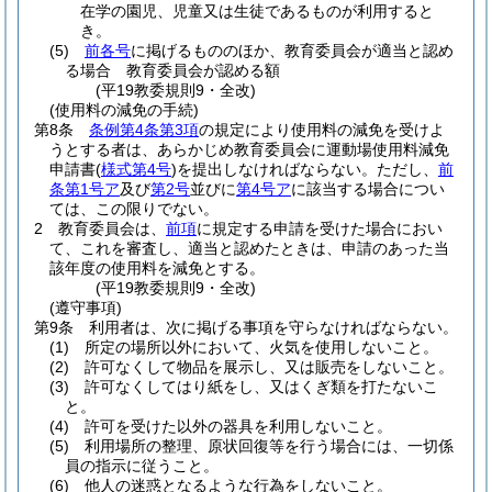
在学の園児、児童又は生徒であるものが利用すると
き。
(5)
前各号
に掲げるもののほか、教育委員会が適当と認め
る場合 教育委員会が認める額
(平19教委規則9・全改)
(使用料の減免の手続)
第8条
条例第4条第3項
の規定により使用料の減免を受けよ
うとする者は、あらかじめ教育委員会に運動場使用料減免
申請書
(
様式第4号
)
を提出しなければならない。
ただし、
前
条第1号ア
及び
第2号
並びに
第4号ア
に該当する場合につい
ては、この限りでない。
2
教育委員会は、
前項
に規定する申請を受けた場合におい
て、これを審査し、適当と認めたときは、申請のあった当
該年度の使用料を減免とする。
(平19教委規則9・全改)
(遵守事項)
第9条
利用者は、次に掲げる事項を守らなければならない。
(1)
所定の場所以外において、火気を使用しないこと。
(2)
許可なくして物品を展示し、又は販売をしないこと。
(3)
許可なくしてはり紙をし、又はくぎ類を打たないこ
と。
(4)
許可を受けた以外の器具を利用しないこと。
(5)
利用場所の整理、原状回復等を行う場合には、一切係
員の指示に従うこと。
(6)
他人の迷惑となるような行為をしないこと。