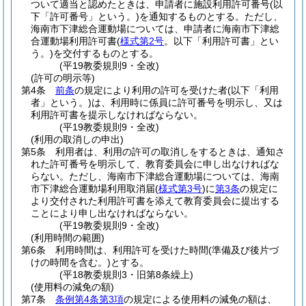
ついて適当と認めたときは、申請者に施設利用許可番号
(以
下「許可番号」という。)
を通知するものとする。
ただし、
海南市下津総合運動場については、申請者に海南市下津総
合運動場利用許可書
(
様式第2号
。以下「利用許可書」とい
う。)
を交付するものとする。
(平19教委規則9・全改)
(許可の明示等)
第4条
前条
の規定により利用の許可を受けた者
(以下「利用
者」という。)
は、利用時に係員に許可番号を明示し、又は
利用許可書を提示しなければならない。
(平19教委規則9・全改)
(利用の取消しの申出)
第5条
利用者は、利用の許可の取消しをするときは、通知さ
れた許可番号を明示して、教育委員会に申し出なければな
らない。
ただし、海南市下津総合運動場については、海南
市下津総合運動場利用取消届
(
様式第3号
)
に
第3条
の規定に
より交付された利用許可書を添えて教育委員会に提出する
ことにより申し出なければならない。
(平19教委規則9・全改)
(利用時間の範囲)
第6条
利用時間は、利用許可を受けた時間
(準備及び後片づ
けの時間を含む。)
とする。
(平18教委規則3・旧第8条繰上)
(使用料の減免の額)
第7条
条例第4条第3項
の規定による使用料の減免の額は、