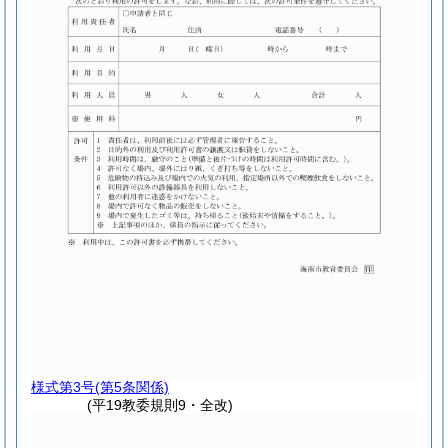
様式第3号
(第5条関係)
(平19教委規則9・全改)