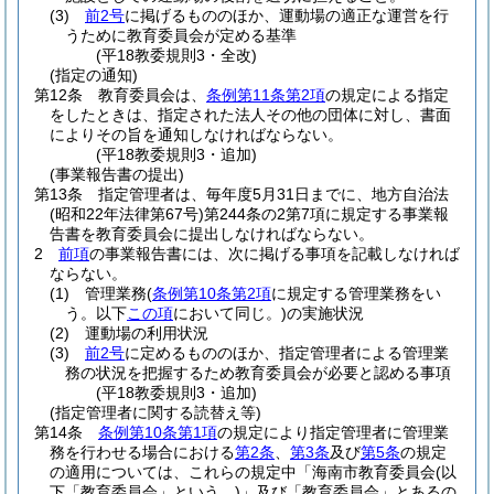
(3)
前2号
に掲げるもののほか、運動場の適正な運営を行
うために教育委員会が定める基準
(平18教委規則3・全改)
(指定の通知)
第12条
教育委員会は、
条例第11条第2項
の規定による指定
をしたときは、指定された法人その他の団体に対し、書面
によりその旨を通知しなければならない。
(平18教委規則3・追加)
(事業報告書の提出)
第13条
指定管理者は、毎年度5月31日までに、地方自治法
(昭和22年法律第67号)
第244条の2第7項に規定する事業報
告書を教育委員会に提出しなければならない。
2
前項
の事業報告書には、次に掲げる事項を記載しなければ
ならない。
(1)
管理業務
(
条例第10条第2項
に規定する管理業務をい
う。以下
この項
において同じ。)
の実施状況
(2)
運動場の利用状況
(3)
前2号
に定めるもののほか、指定管理者による管理業
務の状況を把握するため教育委員会が必要と認める事項
(平18教委規則3・追加)
(指定管理者に関する読替え等)
第14条
条例第10条第1項
の規定により指定管理者に管理業
務を行わせる場合における
第2条
、
第3条
及び
第5条
の規定
の適用については、これらの規定中「海南市教育委員会
(以
下「教育委員会」という。)
」及び「教育委員会」とあるの