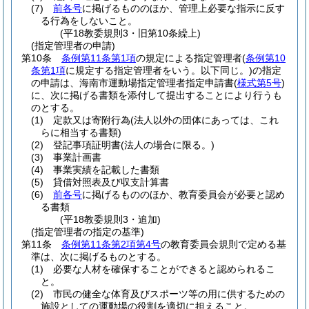
(7)
前各号
に掲げるもののほか、管理上必要な指示に反す
る行為をしないこと。
(平18教委規則3・旧第10条繰上)
(指定管理者の申請)
第10条
条例第11条第1項
の規定による指定管理者
(
条例第10
条第1項
に規定する指定管理者をいう。以下同じ。)
の指定
の申請は、海南市運動場指定管理者指定申請書
(
様式第5号
)
に、次に掲げる書類を添付して提出することにより行うも
のとする。
(1)
定款又は寄附行為
(法人以外の団体にあっては、これ
らに相当する書類)
(2)
登記事項証明書
(法人の場合に限る。)
(3)
事業計画書
(4)
事業実績を記載した書類
(5)
貸借対照表及び収支計算書
(6)
前各号
に掲げるもののほか、教育委員会が必要と認め
る書類
(平18教委規則3・追加)
(指定管理者の指定の基準)
第11条
条例第11条第2項第4号
の教育委員会規則で定める基
準は、次に掲げるものとする。
(1)
必要な人材を確保することができると認められるこ
と。
(2)
市民の健全な体育及びスポーツ等の用に供するための
施設としての運動場の役割を適切に担えること。