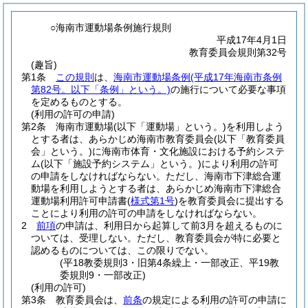
○海南市運動場条例施行規則
平成17年4月1日
教育委員会規則第32号
(趣旨)
第1条
この規則
は、
海南市運動場条例
(平成17年海南市条例
第82号。以下「条例」という。)
の施行について必要な事項
を定めるものとする。
(利用の許可の申請)
第2条
海南市運動場
(以下「運動場」という。)
を利用しよう
とする者は、あらかじめ海南市教育委員会
(以下「教育委員
会」という。)
に海南市体育・文化施設における予約システ
ム
(以下「施設予約システム」という。)
により利用の許可
の申請をしなければならない。
ただし、海南市下津総合運
動場を利用しようとする者は、あらかじめ海南市下津総合
運動場利用許可申請書
(
様式第1号
)
を教育委員会に提出する
ことにより利用の許可の申請をしなければならない。
2
前項
の申請は、利用日から起算して前3月を超えるものに
ついては、受理しない。
ただし、教育委員会が特に必要と
認めるものについては、この限りでない。
(平18教委規則3・旧第4条繰上・一部改正、平19教
委規則9・一部改正)
(利用の許可)
第3条
教育委員会は、
前条
の規定による利用の許可の申請に