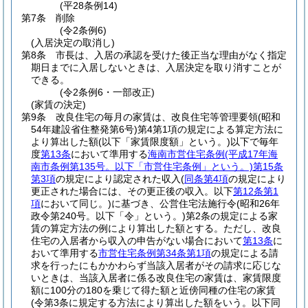
(平28条例14)
第7条
削除
(令2条例6)
(入居決定の取消し)
第8条
市長は、入居の承認を受けた後正当な理由がなく指定
期日までに入居しないときは、入居決定を取り消すことが
できる。
(令2条例6・一部改正)
(家賃の決定)
第9条
改良住宅の毎月の家賃は、改良住宅等管理要領
(昭和
54年建設省住整発第6号)
第4第1項の規定による算定方法に
より算出した額
(以下「家賃限度額」という。)
以下で毎年
度
第13条
において準用する
海南市営住宅条例
(平成17年海
南市条例第135号。以下「市営住宅条例」という。)
第15条
第3項
の規定により認定された収入
(
同条第4項
の規定により
更正された場合には、その更正後の収入。以下
第12条第1
項
において同じ。)
に基づき、公営住宅法施行令
(昭和26年
政令第240号。以下「令」という。)
第2条の規定による家
賃の算定方法の例により算出した額とする。
ただし、改良
住宅の入居者から収入の申告がない場合において
第13条
に
おいて準用する
市営住宅条例第34条第1項
の規定による請
求を行ったにもかかわらず当該入居者がその請求に応じな
いときは、当該入居者に係る改良住宅の家賃は、家賃限度
額に100分の180を乗じて得た額と近傍同種の住宅の家賃
(令第3条に規定する方法により算出した額をいう。以下同