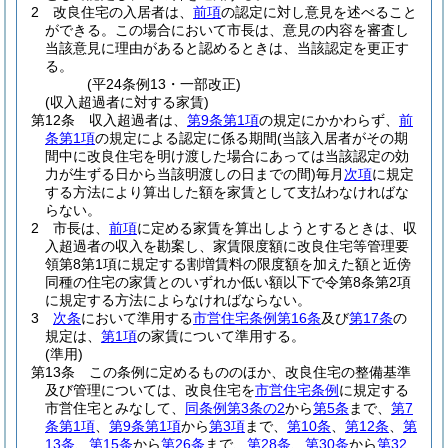
2
改良住宅の入居者は、
前項
の認定に対し意見を述べること
ができる。
この場合において市長は、意見の内容を審査し
当該意見に理由があると認めるときは、当該認定を更正す
る。
(平24条例13・一部改正)
(収入超過者に対する家賃)
第12条
収入超過者は、
第9条第1項
の規定にかかわらず、
前
条第1項
の規定による認定に係る期間
(当該入居者がその期
間中に改良住宅を明け渡した場合にあっては当該認定の効
力が生ずる日から当該明渡しの日までの間)
毎月
次項
に規定
する方法により算出した額を家賃として支払わなければな
らない。
2
市長は、
前項
に定める家賃を算出しようとするときは、収
入超過者の収入を勘案し、家賃限度額に改良住宅等管理要
領第8第1項に規定する割増賃料の限度額を加えた額と近傍
同種の住宅の家賃とのいずれか低い額以下で令第8条第2項
に規定する方法によらなければならない。
3
次条
において準用する
市営住宅条例第16条
及び
第17条
の
規定は、
第1項
の家賃について準用する。
(準用)
第13条
この条例に定めるもののほか、改良住宅の整備基準
及び管理については、改良住宅を
市営住宅条例
に規定する
市営住宅とみなして、
同条例第3条の2
から
第5条
まで、
第7
条第1項
、
第9条第1項
から
第3項
まで、
第10条
、
第12条
、
第
13条
、
第15条
から
第26条
まで、
第28条
、
第30条
から
第32