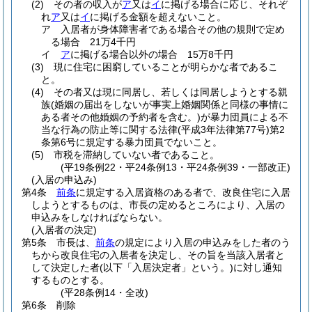
(2)
その者の収入が
ア
又は
イ
に掲げる場合に応じ、それぞ
れ
ア
又は
イ
に掲げる金額を超えないこと。
ア
入居者が身体障害者である場合その他の規則で定め
る場合 21万4千円
イ
ア
に掲げる場合以外の場合 15万8千円
(3)
現に住宅に困窮していることが明らかな者であるこ
と。
(4)
その者又は現に同居し、若しくは同居しようとする親
族
(婚姻の届出をしないが事実上婚姻関係と同様の事情に
ある者その他婚姻の予約者を含む。)
が暴力団員による不
当な行為の防止等に関する法律
(平成3年法律第77号)
第2
条第6号に規定する暴力団員でないこと。
(5)
市税を滞納していない者であること。
(平19条例22・平24条例13・平24条例39・一部改正)
(入居の申込み)
第4条
前条
に規定する入居資格のある者で、改良住宅に入居
しようとするものは、市長の定めるところにより、入居の
申込みをしなければならない。
(入居者の決定)
第5条
市長は、
前条
の規定により入居の申込みをした者のう
ちから改良住宅の入居者を決定し、その旨を当該入居者と
して決定した者
(以下「入居決定者」という。)
に対し通知
するものとする。
(平28条例14・全改)
第6条
削除