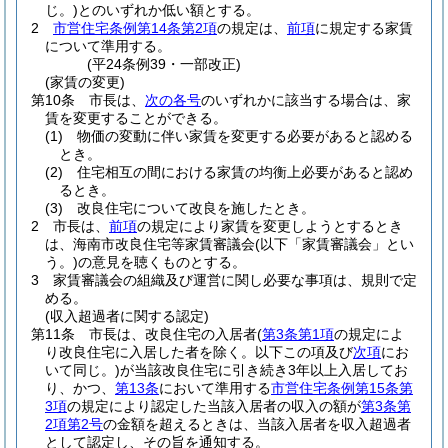
じ。)
とのいずれか低い額とする。
2
市営住宅条例第14条第2項
の規定は、
前項
に規定する家賃
について準用する。
(平24条例39・一部改正)
(家賃の変更)
第10条
市長は、
次の各号
のいずれかに該当する場合は、家
賃を変更することができる。
(1)
物価の変動に伴い家賃を変更する必要があると認める
とき。
(2)
住宅相互の間における家賃の均衡上必要があると認め
るとき。
(3)
改良住宅について改良を施したとき。
2
市長は、
前項
の規定により家賃を変更しようとするとき
は、海南市改良住宅等家賃審議会
(以下「家賃審議会」とい
う。)
の意見を聴くものとする。
3
家賃審議会の組織及び運営に関し必要な事項は、規則で定
める。
(収入超過者に関する認定)
第11条
市長は、改良住宅の入居者
(
第3条第1項
の規定によ
り改良住宅に入居した者を除く。以下この項及び
次項
にお
いて同じ。)
が当該改良住宅に引き続き3年以上入居してお
り、かつ、
第13条
において準用する
市営住宅条例第15条第
3項
の規定により認定した当該入居者の収入の額が
第3条第
2項第2号
の金額を超えるときは、当該入居者を収入超過者
として認定し、その旨を通知する。