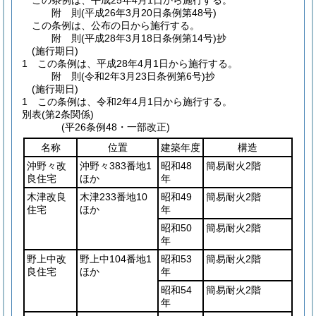
この条例は、平成25年4月1日から施行する。
附
則
(平成26年3月20日
条例第48号)
この条例は、公布の日から施行する。
附
則
(平成28年3月18日
条例第14号)
抄
(施行期日)
1
この条例は、平成28年4月1日から施行する。
附
則
(令和2年3月23日
条例第6号)
抄
(施行期日)
1
この条例は、令和2年4月1日から施行する。
別表
(第2条関係)
(平26条例48・一部改正)
名称
位置
建築年度
構造
沖野々改
沖野々383番地1
昭和48
簡易耐火2階
良住宅
ほか
年
木津改良
木津233番地10
昭和49
簡易耐火2階
住宅
ほか
年
昭和50
簡易耐火2階
年
野上中改
野上中104番地1
昭和53
簡易耐火2階
良住宅
ほか
年
昭和54
簡易耐火2階
年