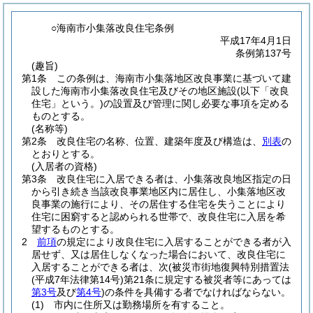
○海南市小集落改良住宅条例
平成17年4月1日
条例第137号
(趣旨)
第1条
この条例は、海南市小集落地区改良事業に基づいて建
設した海南市小集落改良住宅及びその地区施設
(以下「改良
住宅」という。)
の設置及び管理に関し必要な事項を定める
ものとする。
(名称等)
第2条
改良住宅の名称、位置、建築年度及び構造は、
別表
の
とおりとする。
(入居者の資格)
第3条
改良住宅に入居できる者は、小集落改良地区指定の日
から引き続き当該改良事業地区内に居住し、小集落地区改
良事業の施行により、その居住する住宅を失うことにより
住宅に困窮すると認められる世帯で、改良住宅に入居を希
望するものとする。
2
前項
の規定により改良住宅に入居することができる者が入
居せず、又は居住しなくなった場合において、改良住宅に
入居することができる者は、次
(被災市街地復興特別措置法
(平成7年法律第14号)
第21条に規定する被災者等にあっては
第3号
及び
第4号
)
の条件を具備する者でなければならない。
(1)
市内に住所又は勤務場所を有すること。