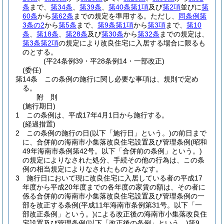
条
まで、
第34条
、
第39条
、
第40条第1項
及び
第2項
並びに
第
60条
から
第62条
までの規定を準用する。
ただし、
同条例第
3条の2
から
第5条
まで、
第9条第1項
から
第3項
まで、
第10
条
、
第18条
、
第28条
及び
第30条
から
第32条
までの規定は、
第3条第2項
の規定により改良住宅に入居する場合に限るも
のとする。
(平24条例39・平28条例14・一部改正)
(委任)
第14条
この条例の施行に関し必要な事項は、規則で定め
る。
附
則
(施行期日)
1
この条例は、平成17年4月1日から施行する。
(経過措置)
2
この条例の施行の日
(以下「施行日」という。)
の前日まで
に、合併前の海南市小集落改良住宅設置及び管理条例
(昭和
49年海南市条例第42号。以下「合併前の条例」という。)
の規定によりなされた処分、手続その他の行為は、この条
例の相当規定によりなされたものとみなす。
3
施行日において現に改良住宅に入居している者の平成17
年度から平成20年度までの各年度の家賃の額は、その者に
係る合併前の海南市小集落改良住宅設置及び管理条例の一
部を改正する条例
(平成11年海南市条例第31号。以下「一
部改正条例」という。)
による改正後の海南市小集落改良住
宅設置及び管理条例
(以下「改正後の条例」という。)
第9