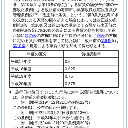
条、第10条又は第13条の規定による家賃の額が合併前の一
部改正条例による改正前の海南市小集落改良住宅設置及び
管理条例
(以下「改正前の条例」という。)
第9条又は第10条
の規定による家賃の額を超える場合にあっては改正後の条
例第9条、第10条又は第13条の規定による額から改正前の
条例第9条又は第10条の規定による家賃の額を控除して得
た額に
次の表
の左欄に掲げる年度の区分に応じ
同表
の右欄
に定める負担調整率を乗じて得た額に、改正前の
第9条
又は
第10条
の規定による家賃の額を加えて得た額とする。
年度の区分
負担調整率
平成17年度
0.5
平成18年度
0.625
平成19年度
0.75
平成20年度
0.875
4
施行日の前日までにした行為に対する罰則の適用について
は、合併前の条例の例による。
附
則
(平成19年12月21日
条例第22号)
この条例は、公布の日から施行する。
附
則
(平成24年3月22日
条例第13号)
この条例は、平成24年4月1日から施行する。
附
則
(平成24年12月20日
条例第39号)