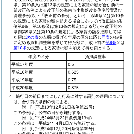
条、第10条又は第13条の規定による家賃の額が合併前の一
部改正条例による改正前の海南市小集落改良住宅設置及び
管理条例
(以下「改正前の条例」という。)
第9条又は第10条
の規定による家賃の額を超える場合にあっては改正後の条
例第9条、第10条又は第13条の規定による額から改正前の
条例第9条又は第10条の規定による家賃の額を控除して得
た額に
次の表
の左欄に掲げる年度の区分に応じ
同表
の右欄
に定める負担調整率を乗じて得た額に、改正前の
第9条
又は
第10条
の規定による家賃の額を加えて得た額とする。
年度の区分
負担調整率
平成17年度
0.5
平成18年度
0.625
平成19年度
0.75
平成20年度
0.875
4
施行日の前日までにした行為に対する罰則の適用について
は、合併前の条例の例による。
附
則
(平成19年12月21日
条例第22号)
この条例は、公布の日から施行する。
附
則
(平成24年3月22日
条例第13号)
この条例は、平成24年4月1日から施行する。
附
則
(平成24年12月20日
条例第39号)