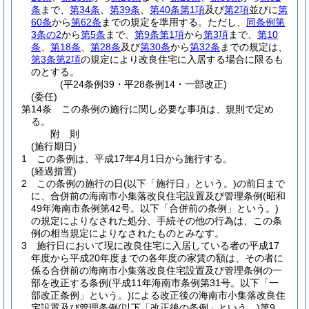
条
まで、
第34条
、
第39条
、
第40条第1項
及び
第2項
並びに
第
60条
から
第62条
までの規定を準用する。
ただし、
同条例第
3条の2
から
第5条
まで、
第9条第1項
から
第3項
まで、
第10
条
、
第18条
、
第28条
及び
第30条
から
第32条
までの規定は、
第3条第2項
の規定により改良住宅に入居する場合に限るも
のとする。
(平24条例39・平28条例14・一部改正)
(委任)
第14条
この条例の施行に関し必要な事項は、規則で定め
る。
附
則
(施行期日)
1
この条例は、平成17年4月1日から施行する。
(経過措置)
2
この条例の施行の日
(以下「施行日」という。)
の前日まで
に、合併前の海南市小集落改良住宅設置及び管理条例
(昭和
49年海南市条例第42号。以下「合併前の条例」という。)
の規定によりなされた処分、手続その他の行為は、この条
例の相当規定によりなされたものとみなす。
3
施行日において現に改良住宅に入居している者の平成17
年度から平成20年度までの各年度の家賃の額は、その者に
係る合併前の海南市小集落改良住宅設置及び管理条例の一
部を改正する条例
(平成11年海南市条例第31号。以下「一
部改正条例」という。)
による改正後の海南市小集落改良住
宅設置及び管理条例
(以下「改正後の条例」という。)
第9