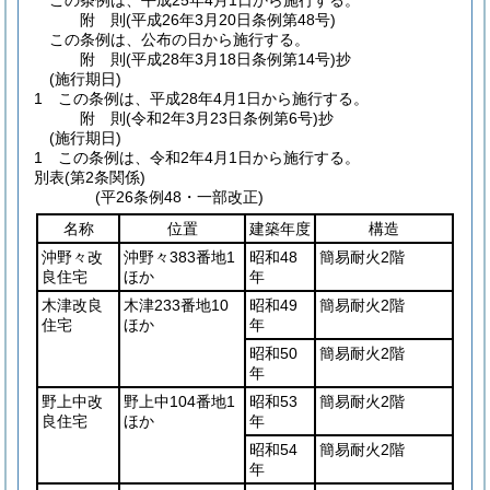
この条例は、平成25年4月1日から施行する。
附
則
(平成26年3月20日
条例第48号)
この条例は、公布の日から施行する。
附
則
(平成28年3月18日
条例第14号)
抄
(施行期日)
1
この条例は、平成28年4月1日から施行する。
附
則
(令和2年3月23日
条例第6号)
抄
(施行期日)
1
この条例は、令和2年4月1日から施行する。
別表
(第2条関係)
(平26条例48・一部改正)
名称
位置
建築年度
構造
沖野々改
沖野々383番地1
昭和48
簡易耐火2階
良住宅
ほか
年
木津改良
木津233番地10
昭和49
簡易耐火2階
住宅
ほか
年
昭和50
簡易耐火2階
年
野上中改
野上中104番地1
昭和53
簡易耐火2階
良住宅
ほか
年
昭和54
簡易耐火2階
年