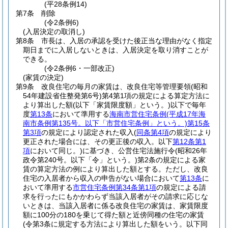
(平28条例14)
第7条
削除
(令2条例6)
(入居決定の取消し)
第8条
市長は、入居の承認を受けた後正当な理由がなく指定
期日までに入居しないときは、入居決定を取り消すことが
できる。
(令2条例6・一部改正)
(家賃の決定)
第9条
改良住宅の毎月の家賃は、改良住宅等管理要領
(昭和
54年建設省住整発第6号)
第4第1項の規定による算定方法に
より算出した額
(以下「家賃限度額」という。)
以下で毎年
度
第13条
において準用する
海南市営住宅条例
(平成17年海
南市条例第135号。以下「市営住宅条例」という。)
第15条
第3項
の規定により認定された収入
(
同条第4項
の規定により
更正された場合には、その更正後の収入。以下
第12条第1
項
において同じ。)
に基づき、公営住宅法施行令
(昭和26年
政令第240号。以下「令」という。)
第2条の規定による家
賃の算定方法の例により算出した額とする。
ただし、改良
住宅の入居者から収入の申告がない場合において
第13条
に
おいて準用する
市営住宅条例第34条第1項
の規定による請
求を行ったにもかかわらず当該入居者がその請求に応じな
いときは、当該入居者に係る改良住宅の家賃は、家賃限度
額に100分の180を乗じて得た額と近傍同種の住宅の家賃
(令第3条に規定する方法により算出した額をいう。以下同