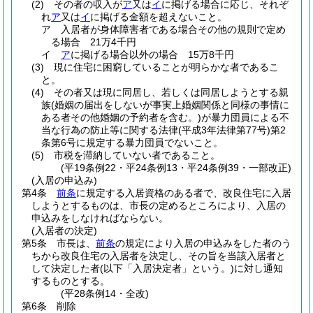
(2)
その者の収入が
ア
又は
イ
に掲げる場合に応じ、それぞ
れ
ア
又は
イ
に掲げる金額を超えないこと。
ア
入居者が身体障害者である場合その他の規則で定め
る場合 21万4千円
イ
ア
に掲げる場合以外の場合 15万8千円
(3)
現に住宅に困窮していることが明らかな者であるこ
と。
(4)
その者又は現に同居し、若しくは同居しようとする親
族
(婚姻の届出をしないが事実上婚姻関係と同様の事情に
ある者その他婚姻の予約者を含む。)
が暴力団員による不
当な行為の防止等に関する法律
(平成3年法律第77号)
第2
条第6号に規定する暴力団員でないこと。
(5)
市税を滞納していない者であること。
(平19条例22・平24条例13・平24条例39・一部改正)
(入居の申込み)
第4条
前条
に規定する入居資格のある者で、改良住宅に入居
しようとするものは、市長の定めるところにより、入居の
申込みをしなければならない。
(入居者の決定)
第5条
市長は、
前条
の規定により入居の申込みをした者のう
ちから改良住宅の入居者を決定し、その旨を当該入居者と
して決定した者
(以下「入居決定者」という。)
に対し通知
するものとする。
(平28条例14・全改)
第6条
削除