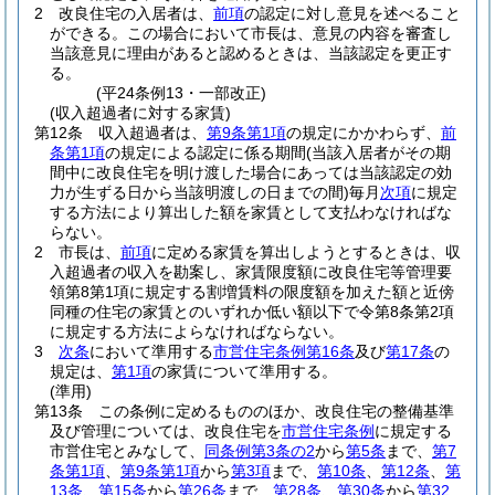
2
改良住宅の入居者は、
前項
の認定に対し意見を述べること
ができる。
この場合において市長は、意見の内容を審査し
当該意見に理由があると認めるときは、当該認定を更正す
る。
(平24条例13・一部改正)
(収入超過者に対する家賃)
第12条
収入超過者は、
第9条第1項
の規定にかかわらず、
前
条第1項
の規定による認定に係る期間
(当該入居者がその期
間中に改良住宅を明け渡した場合にあっては当該認定の効
力が生ずる日から当該明渡しの日までの間)
毎月
次項
に規定
する方法により算出した額を家賃として支払わなければな
らない。
2
市長は、
前項
に定める家賃を算出しようとするときは、収
入超過者の収入を勘案し、家賃限度額に改良住宅等管理要
領第8第1項に規定する割増賃料の限度額を加えた額と近傍
同種の住宅の家賃とのいずれか低い額以下で令第8条第2項
に規定する方法によらなければならない。
3
次条
において準用する
市営住宅条例第16条
及び
第17条
の
規定は、
第1項
の家賃について準用する。
(準用)
第13条
この条例に定めるもののほか、改良住宅の整備基準
及び管理については、改良住宅を
市営住宅条例
に規定する
市営住宅とみなして、
同条例第3条の2
から
第5条
まで、
第7
条第1項
、
第9条第1項
から
第3項
まで、
第10条
、
第12条
、
第
13条
、
第15条
から
第26条
まで、
第28条
、
第30条
から
第32