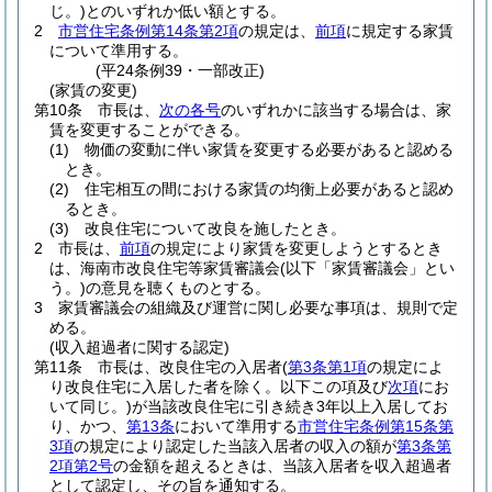
じ。)
とのいずれか低い額とする。
2
市営住宅条例第14条第2項
の規定は、
前項
に規定する家賃
について準用する。
(平24条例39・一部改正)
(家賃の変更)
第10条
市長は、
次の各号
のいずれかに該当する場合は、家
賃を変更することができる。
(1)
物価の変動に伴い家賃を変更する必要があると認める
とき。
(2)
住宅相互の間における家賃の均衡上必要があると認め
るとき。
(3)
改良住宅について改良を施したとき。
2
市長は、
前項
の規定により家賃を変更しようとするとき
は、海南市改良住宅等家賃審議会
(以下「家賃審議会」とい
う。)
の意見を聴くものとする。
3
家賃審議会の組織及び運営に関し必要な事項は、規則で定
める。
(収入超過者に関する認定)
第11条
市長は、改良住宅の入居者
(
第3条第1項
の規定によ
り改良住宅に入居した者を除く。以下この項及び
次項
にお
いて同じ。)
が当該改良住宅に引き続き3年以上入居してお
り、かつ、
第13条
において準用する
市営住宅条例第15条第
3項
の規定により認定した当該入居者の収入の額が
第3条第
2項第2号
の金額を超えるときは、当該入居者を収入超過者
として認定し、その旨を通知する。