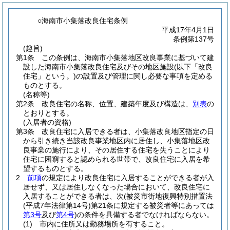
○海南市小集落改良住宅条例
平成17年4月1日
条例第137号
(趣旨)
第1条
この条例は、海南市小集落地区改良事業に基づいて建
設した海南市小集落改良住宅及びその地区施設
(以下「改良
住宅」という。)
の設置及び管理に関し必要な事項を定める
ものとする。
(名称等)
第2条
改良住宅の名称、位置、建築年度及び構造は、
別表
の
とおりとする。
(入居者の資格)
第3条
改良住宅に入居できる者は、小集落改良地区指定の日
から引き続き当該改良事業地区内に居住し、小集落地区改
良事業の施行により、その居住する住宅を失うことにより
住宅に困窮すると認められる世帯で、改良住宅に入居を希
望するものとする。
2
前項
の規定により改良住宅に入居することができる者が入
居せず、又は居住しなくなった場合において、改良住宅に
入居することができる者は、次
(被災市街地復興特別措置法
(平成7年法律第14号)
第21条に規定する被災者等にあっては
第3号
及び
第4号
)
の条件を具備する者でなければならない。
(1)
市内に住所又は勤務場所を有すること。