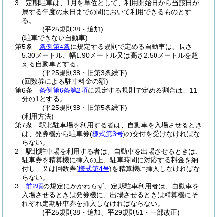
3
定期駐車は、1月を単位として、利用開始日から当該日が
属する年度の末日までの間において利用できるものとす
る。
(平25規則38・追加)
(駐車できない自動車)
第5条
条例第4条
に規定する規則で定める自動車は、長さ
5.30メートル、幅1.90メートル又は高さ2.50メートルを超
える自動車とする。
(平25規則38・旧第3条繰下)
(回数券による駐車料金の額)
第6条
条例第6条第2項
に規定する規則で定める割合は、11
分の1とする。
(平25規則38・旧第5条繰下)
(利用方法)
第7条
駅北駐車場を利用する者は、自動車を入場させるとき
は、発券機から駐車券
(
様式第3号
)
の交付を受けなければな
らない。
2
駅北駐車場を利用する者は、自動車を出場させるときは、
駐車券を精算機に挿入の上、駐車時間に対応する料金を納
付し、又は回数券
(
様式第4号
)
を精算機に挿入しなければな
らない。
3
前2項
の規定にかかわらず、定期駐車利用者は、自動車を
入場させるときは発券機に、出場させるときは精算機にそ
れぞれ定期駐車券を挿入しなければならない。
(平25規則38・追加、平29規則51・一部改正)