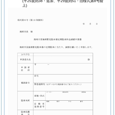
(平25規則38・追加、平29規則51・旧様式第8号繰
上)