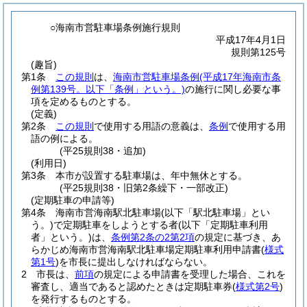
○海南市営駐車場条例施行規則
平成17年4月1日
規則第125号
(趣旨)
第1条
この規則
は、
海南市営駐車場条例
(平成17年海南市条
例第139号。以下「条例」という。)
の施行に関し必要な事
項を定めるものとする。
(定義)
第2条
この規則
で使用する用語の意義は、
条例
で使用する用
語の例による。
(平25規則38・追加)
(利用日)
第3条
本市が設置する駐車場は、年中無休とする。
(平25規則38・旧第2条繰下・一部改正)
(定期駐車の申請等)
第4条
海南市営海南駅北駐車場
(以下「駅北駐車場」とい
う。)
で定期駐車をしようとする者
(以下「定期駐車利用
者」という。)
は、
条例第2条の2第2項
の規定に基づき、あ
らかじめ海南市営海南駅北駐車場定期駐車利用申請書
(
様式
第1号
)
を市長に提出しなければならない。
2
市長は、
前項
の規定による申請書を受理した場合、これを
審査し、適当であると認めたときは定期駐車券
(
様式第2号
)
を発行するものとする。