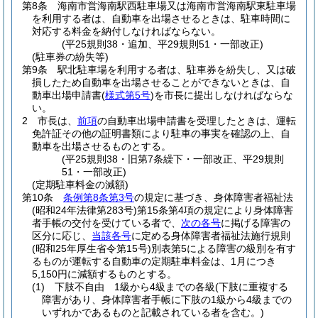
第8条
海南市営海南駅西駐車場又は海南市営海南駅東駐車場
を利用する者は、自動車を出場させるときは、駐車時間に
対応する料金を納付しなければならない。
(平25規則38・追加、平29規則51・一部改正)
(駐車券の紛失等)
第9条
駅北駐車場を利用する者は、駐車券を紛失し、又は破
損したため自動車を出場させることができないときは、自
動車出場申請書
(
様式第5号
)
を市長に提出しなければならな
い。
2
市長は、
前項
の自動車出場申請書を受理したときは、運転
免許証その他の証明書類により駐車の事実を確認の上、自
動車を出場させるものとする。
(平25規則38・旧第7条繰下・一部改正、平29規則
51・一部改正)
(定期駐車料金の減額)
第10条
条例第8条第3号
の規定に基づき、身体障害者福祉法
(昭和24年法律第283号)
第15条第4項の規定により身体障害
者手帳の交付を受けている者で、
次の各号
に掲げる障害の
区分に応じ、
当該各号
に定める身体障害者福祉法施行規則
(昭和25年厚生省令第15号)
別表第5による障害の級別を有す
るものが運転する自動車の定期駐車料金は、1月につき
5,150円に減額するものとする。
(1)
下肢不自由 1級から4級までの各級
(下肢に重複する
障害があり、身体障害者手帳に下肢の1級から4級までの
いずれかであるものと記載されている者を含む。)