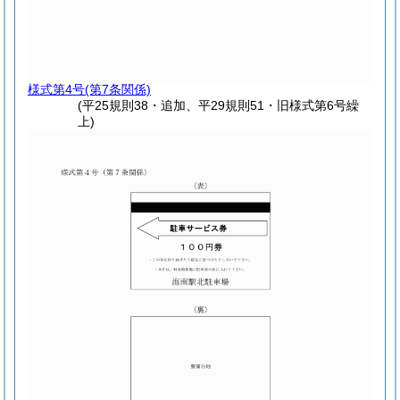
様式第4号
(第7条関係)
(平25規則38・追加、平29規則51・旧様式第6号繰
上)