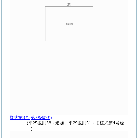
様式第3号
(第7条関係)
(平25規則38・追加、平29規則51・旧様式第4号繰
上)