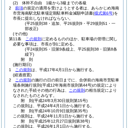
(2)
体幹不自由 1級から3級までの各級
2
前項
の規定の適用を受けようとする者は、あらかじめ海南
市営海南駅北駐車場定期駐車料金減額申請書
(
様式第6号
)
を
市長に提出しなければならない。
(平25規則38・追加、平26規則9・平29規則51・一
部改正)
(その他)
第11条
この規則
に定めるもののほか、駐車場の管理に関し
必要な事項は、市長が別に定める。
(平24規則35・旧第9条繰上、平25規則38・旧第8条
繰下)
附
則
(施行期日)
1
この規則
は、平成17年4月1日から施行する。
(経過措置)
2
この規則
の施行の日の前日までに、合併前の海南市営駐車
場条例施行規則
(平成12年海南市規則第44号)
の規定により
なされた手続その他の行為は、
この規則
の相当規定により
なされたものとみなす。
附
則
(平成24年3月30日
規則第15号)
この規則は、平成24年4月1日から施行する。
附
則
(平成24年10月9日
規則第35号)
この規則は、平成24年11月1日から施行する。
附
則
(平成25年12月27日
規則第38号)
この規則は、平成26年1月1日から施行する。