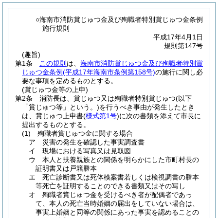
○海南市消防賞じゅつ金及び殉職者特別賞じゅつ金条例
施行規則
平成17年4月1日
規則第147号
(趣旨)
第1条
この規則
は、
海南市消防賞じゅつ金及び殉職者特別賞
じゅつ金条例
(平成17年海南市条例第158号)
の施行に関し必
要な事項を定めるものとする。
(賞じゅつ金等の上申)
第2条
消防長は、賞じゅつ又は殉職者特別賞じゅつ
(以下
「賞じゅつ等」という。)
を行うべき事由が発生したとき
は、賞じゅつ上申書
(
様式第1号
)
に次の書類を添えて市長に
提出するものとする。
(1)
殉職者賞じゅつ金に関する場合
ア
災害の発生を確認した事実調査書
イ
現場における写真又は見取図
ウ
本人と扶養親族との関係を明らかにした市町村長の
証明書又は戸籍謄本
エ
死亡診断書又は死体検案書若しくは検視調書の謄本
等死亡を証明することのできる書類又はその写し
オ
殉職者賞じゅつ金を受けるべき者が配偶者であっ
て、本人の死亡当時婚姻の届出をしていない場合は、
事実上婚姻と同等の関係にあった事実を認めることの