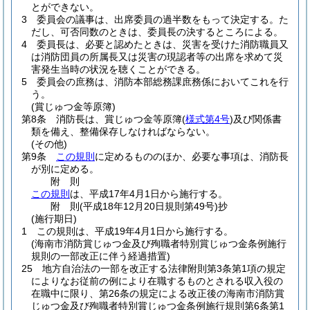
とができない。
3
委員会の議事は、出席委員の過半数をもって決定する。
た
だし、可否同数のときは、委員長の決するところによる。
4
委員長は、必要と認めたときは、災害を受けた消防職員又
は消防団員の所属長又は災害の現認者等の出席を求めて災
害発生当時の状況を聴くことができる。
5
委員会の庶務は、消防本部総務課庶務係においてこれを行
う。
(賞じゅつ金等原簿)
第8条
消防長は、賞じゅつ金等原簿
(
様式第4号
)
及び関係書
類を備え、整備保存しなければならない。
(その他)
第9条
この規則
に定めるもののほか、必要な事項は、消防長
が別に定める。
附
則
この規則
は、平成17年4月1日から施行する。
附
則
(平成18年12月20日
規則第49号)
抄
(施行期日)
1
この規則は、平成19年4月1日から施行する。
(海南市消防賞じゅつ金及び殉職者特別賞じゅつ金条例施行
規則の一部改正に伴う経過措置)
25
地方自治法の一部を改正する法律附則第3条第1項の規定
によりなお従前の例により在職するものとされる収入役の
在職中に限り、第26条の規定による改正後の海南市消防賞
じゅつ金及び殉職者特別賞じゅつ金条例施行規則第6条第1