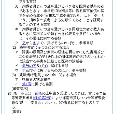
できる書類
カ
殉職者賞じゅつ金を受けるべき者が配偶者以外の者
であるときは、非常勤消防団員等に係る損害補償の基
準を定める政令
(昭和31年政令第335号。以下「令」と
いう。)
第9条の規定による先順位であることを証明す
ることのできる書類
キ
殉職者賞じゅつ金を受けるべき同順位の者が数人あ
るときに請求又は受領すべき代表者を選任した場合
は、その選任に関する書類
ク
ア
から
キ
までに掲げるもののほか、参考書類
(2)
障害者賞じゅつ金に関する場合
ア
障害の原因及び療養の経過を明らかにした書類並び
に令別表第2の第8級以上の身体障害の各項のいずれか
に該当する事実を記載した医師の診断書
イ
前号のア
及び
イ
に掲げる書類
ウ
ア
及び
イ
に掲げるもののほか、参考書類
(3)
殉職者特別賞じゅつ金に関する場合
ア
指揮者の状況報告
イ
第1号
に掲げる書類
(審査請求)
第3条
市長は、
前条
の上申書を受理したときは、賞じゅつ金
等審査要求書
(
様式第2号
)
により海南市賞じゅつ金等審査委
員会
(以下「委員会」という。)
の審査に付するものとす
る。
(審査)