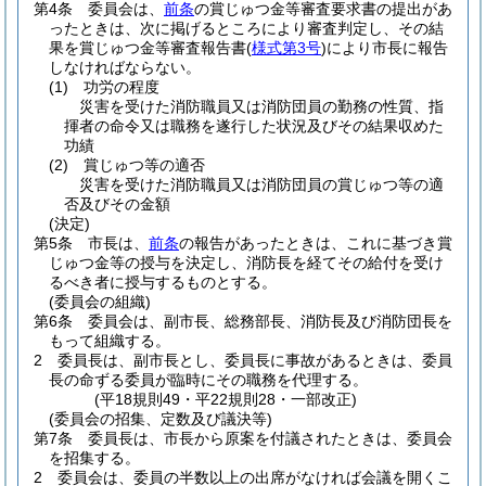
第4条
委員会は、
前条
の賞じゅつ金等審査要求書の提出があ
ったときは、次に掲げるところにより審査判定し、その結
果を賞じゅつ金等審査報告書
(
様式第3号
)
により市長に報告
しなければならない。
(1)
功労の程度
災害を受けた消防職員又は消防団員の勤務の性質、指
揮者の命令又は職務を遂行した状況及びその結果収めた
功績
(2)
賞じゅつ等の適否
災害を受けた消防職員又は消防団員の賞じゅつ等の適
否及びその金額
(決定)
第5条
市長は、
前条
の報告があったときは、これに基づき賞
じゅつ金等の授与を決定し、消防長を経てその給付を受け
るべき者に授与するものとする。
(委員会の組織)
第6条
委員会は、副市長、総務部長、消防長及び消防団長を
もって組織する。
2
委員長は、副市長とし、委員長に事故があるときは、委員
長の命ずる委員が臨時にその職務を代理する。
(平18規則49・平22規則28・一部改正)
(委員会の招集、定数及び議決等)
第7条
委員長は、市長から原案を付議されたときは、委員会
を招集する。
2
委員会は、委員の半数以上の出席がなければ会議を開くこ