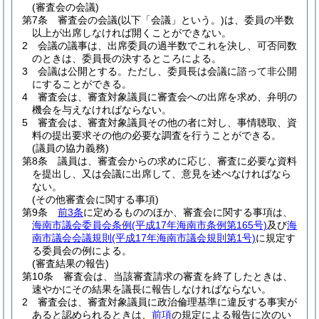
(審査会の会議)
第7条
審査会の会議
(以下「会議」という。)
は、委員の半数
以上が出席しなければ開くことができない。
2
会議の議事は、出席委員の過半数でこれを決し、可否同数
のときは、委員長の決するところによる。
3
会議は公開とする。
ただし、委員長は会議に諮って非公開
にすることができる。
4
審査会は、審査対象議員に審査会への出席を求め、弁明の
機会を与えなければならない。
5
審査会は、審査対象議員その他の者に対し、事情聴取、資
料の提出要求その他の必要な調査を行うことができる。
(議員の協力義務)
第8条
議員は、審査会からの求めに応じ、審査に必要な資料
を提出し、又は会議に出席して、意見を述べなければなら
ない。
(その他審査会に関する事項)
第9条
前3条
に定めるもののほか、審査会に関する事項は、
海南市議会委員会条例
(平成17年海南市条例第165号)
及び
海
南市議会会議規則
(平成17年海南市議会規則第1号)
に規定す
る委員会の例による。
(審査結果の報告)
第10条
審査会は、当該審査請求の審査を終了したときは、
速やかにその結果を議長に報告しなければならない。
2
審査会は、審査対象議員に政治倫理基準に違反する事実が
あると認められるときは、
前項
の規定による報告に次のい