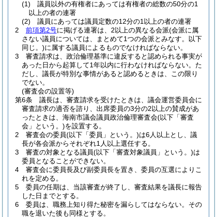
(1)
議員以外の有権者にあっては有権者の総数の50分の1
以上の者の連署
(2)
議員にあっては議員定数の12分の1以上の者の連署
2
前項第2号
に掲げる連署は、2以上の異なる会派
(会派に属
さない議員については、まとめて1つの会派とみなす。以下
同じ。)
に属する議員によるものでなければならない。
3
審査請求は、政治倫理基準に違反すると認められる事実が
あった日から起算して1年以内に行わなければならない。
た
だし、議長が特別な事情があると認めるときは、この限り
でない。
(審査会の設置等)
第6条
議長は、審査請求を受けたときは、議会運営委員会に
審査請求の適否を諮り、出席委員の3分の2以上の賛成があ
ったときは、海南市議会議員政治倫理審査会
(以下「審査
会」という。)
を設置する。
2
審査会の委員
(以下「委員」という。)
は6人以上とし、議
長が各会派からそれぞれ1人以上選任する。
3
審査の対象となる議員
(以下「審査対象議員」という。)
は
委員となることができない。
4
審査会に委員長及び副委員長を置き、委員の互選によりこ
れを定める。
5
委員の任期は、当該審査が終了し、審査結果を議長に報告
した日までとする。
6
委員は、職務上知り得た秘密を漏らしてはならない。
その
職を退いた後も同様とする。