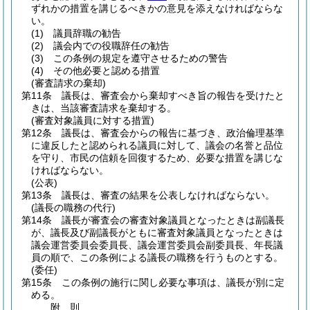
ずれかの措置を講じるべきかの意見を添えなければならな
い。
(1)
議員辞職の勧告
(2)
議会内での役職辞任の勧告
(3)
この条例の規定を遵守させるための警告
(4)
その他必要と認める措置
(審査請求の棄却)
第11条
議長は、審査会から棄却すべき旨の報告を受けたと
きは、当該審査請求を棄却する。
(審査対象議員に対する措置)
第12条
議長は、審査会からの報告に基づき、政治倫理基準
に違反したと認められる議員に対して、議会の名誉と品位
を守り、市民の信頼を回復するため、必要な措置を講じな
ければならない。
(公表)
第13条
議長は、審査の結果を公表しなければならない。
(議長の職務の代行)
第14条
議長が審査会の審査対象議員となったときは副議長
が、議長及び副議長がともに審査対象議員となったときは
議会運営委員会委員長、議会運営委員会副委員長、年長議
員の順で、この条例による議長の職務を行うものとする。
(委任)
第15条
この条例の施行に関し必要な事項は、議長が別に定
める。
附
則