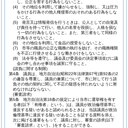
し、公正を害する行為をしないこと。
(4)
その地位を利用して嫌がらせをし、強制し、又は圧力
をかける行為その他人権侵害のおそれのある行為をしな
いこと。
(5)
発言又は情報発信を行うときは、公人としての自覚及
び責任を持って行い、他人の名誉を毀損し、人格を損な
う一切の行為をしないこと。
また、第三者をして同様の
行為をさせないこと。
(6)
その地位を利用して金品の授受をしないこと。
(7)
市等の職員の公正な職務の執行を妨げ、その職務権限
を不正に行使させるような働きかけをしないこと。
(8)
法令等を遵守し、議会及び委員会の決定事項並びに議
会の申し合わせ事項を誠実に守ること。
(請負に関する制限)
第4条
議員は、地方自治法
(昭和22年法律第67号)
第92条の2
の趣旨を尊重し、議員の兼業について、市に対して行う請
負その他の契約に関して不正の疑惑を持たれないように努
めなければならない。
(審査請求)
第5条
地方自治法第18条の規定により当市に選挙権を有す
る者
(以下「有権者」という。)
は、議員が政治倫理基準に
違反する疑いがあると認められるときは、当該議員が政治
倫理基準に違反する疑いがあることを証する資料を添え、
次に掲げる連署をもって、議長に対し、審査の請求
(以下
「審査請求」という。)
をすることができる。