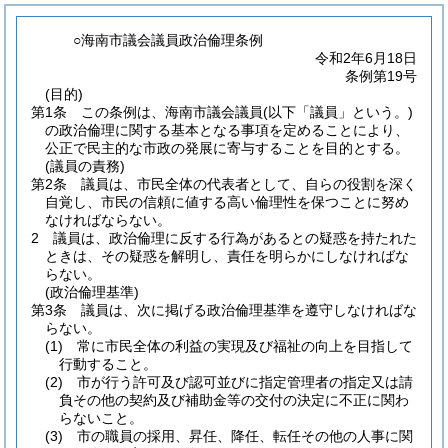
○海南市議会議員政治倫理条例
令和2年6月18日
条例第19号
(目的)
第1条
この条例は、海南市議会議員
(以下「議員」という。)
の政治倫理に関する基本となる事項を定めることにより、
公正で民主的な市政の発展に寄与することを目的とする。
(議員の責務)
第2条
議員は、市民全体の代表者として、自らの役割を深く
自覚し、市民の信頼に値する高い倫理性を保つことに努め
なければならない。
2
議員は、政治倫理に反する行為があるとの疑惑を持たれた
ときは、その疑惑を解明し、責任を明らかにしなければな
らない。
(政治倫理基準)
第3条
議員は、次に掲げる政治倫理基準を遵守しなければな
らない。
(1)
常に市民全体の利益の実現及び福祉の向上を目指して
行動すること。
(2)
市が行う許可及び認可並びに指定管理者の指定又は請
負その他の契約及び補助金等の交付の決定に不正に関わ
らないこと。
(3)
市の職員の採用、昇任、降任、転任その他の人事に関