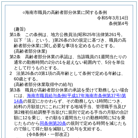
○海南市職員の高齢者部分休業に関する条例
令和5年3月14日
条例第4号
(趣旨)
第1条
この条例は、地方公務員法
(昭和25年法律第261号。
以下「法」という。)
第26条の3の規定に基づき、職員の高
齢者部分休業に関し必要な事項を定めるものとする。
(高齢者部分休業)
第2条
高齢者部分休業の承認は、当該職員の1週間当たりの
通常の勤務時間の2分の1を超えない範囲内で、5分を単位
として行うものとする。
2
法第26条の3第1項の高年齢として条例で定める年齢は、
60歳とする。
(高齢者部分休業取得中の給与)
第3条
職員が高齢者部分休業の承認を受けて勤務しない場合
には、
海南市職員給与条例
(平成17年海南市条例第37号)
第
14条
の規定にかかわらず、その勤務しない1時間につき、
給料の月額並びにこれに対する地域手当、管理職手当及び
第2種初任給調整手当並びに規則で定める手当の月額の合計
額に12を乗じ、その額を1週間当たりの勤務時間に52を乗
じたものから
同条例第20条
の規則で定める時間を減じたも
ので除して得た額を減額して給与を支給する。
(令8条例4・一部改正)