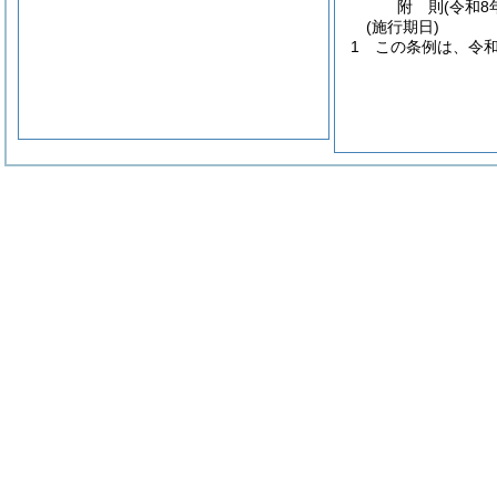
附
則
(令和8
(施行期日)
1
この条例は、令和