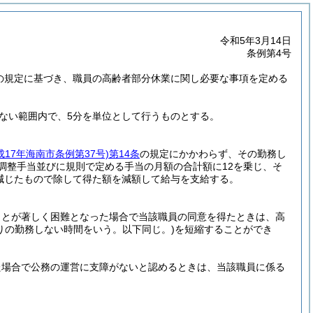
令和5年3月14日
条例第4号
3の規定に基づき、職員の高齢者部分休業に関し必要な事項を定める
えない範囲内で、5分を単位として行うものとする。
成17年海南市条例第37号)
第14条
の規定にかかわらず、その勤務し
調整手当並びに規則で定める手当の月額の合計額に12を乗じ、そ
減じたもので除して得た額を減額して給与を支給する。
ことが著しく困難となった場合で当該職員の同意を得たときは、高
りの勤務しない時間をいう。以下同じ。)
を短縮することができ
た場合で公務の運営に支障がないと認めるときは、当該職員に係る