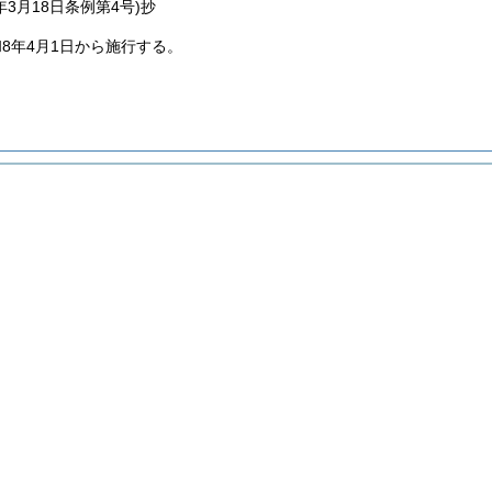
年3月18日
条例第4号)
抄
8年4月1日から施行する。