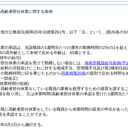
の高齢者部分休業に関する条例
、地方公務員法
(昭和25年法律第261号。以下「法」という。)
第26条の
業の承認は、当該職員の1週間当たりの通常の勤務時間の2分の1を超
1項の高年齢として条例で定める年齢は、60歳とする。
得中の給与)
者部分休業の承認を受けて勤務しない場合には、
海南市職員給与条例
(平
、給料の月額並びにこれに対する地域手当、管理職手当及び第2種初任給
りの勤務時間に52を乗じたものから
同条例第20条
の規則で定める時間を
・一部改正)
休業時間の短縮)
、高齢者部分休業をしている職員の業務を処理するための措置を講ずる
認を取り消し、又は休業時間
(高齢者部分休業の承認を受けた1週間当た
、既に高齢者部分休業をしている職員から休業時間の延長の申出があっ
長を承認することができる。
5年4月1日から施行する。