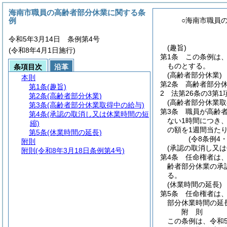
海南市職員の高齢者部分休業に関する条
例
○海南市職員
令和5年3月14日 条例第4号
(趣旨)
(令和8年4月1日施行)
第1条
この条例は
ものとする。
条項目次
沿革
(高齢者部分休業)
本則
第2条
高齢者部分休
第1条
(趣旨)
2
法第26条の3第
第2条
(高齢者部分休業)
(高齢者部分休業取
第3条
(高齢者部分休業取得中の給与)
第3条
職員が高齢
第4条
(承認の取消し又は休業時間の短
ない1時間につき
縮)
の額を1週間当た
第5条
(休業時間の延長)
(令8条例4
附則
(承認の取消し又は
附則
(令和8年3月18日条例第4号)
第4条
任命権者は
齢者部分休業の承
る。
(休業時間の延長)
第5条
任命権者は
部分休業時間の延
附
則
この条例は、令和