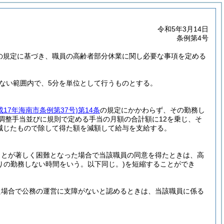
令和5年3月14日
条例第4号
3の規定に基づき、職員の高齢者部分休業に関し必要な事項を定める
えない範囲内で、5分を単位として行うものとする。
成17年海南市条例第37号)
第14条
の規定にかかわらず、その勤務し
調整手当並びに規則で定める手当の月額の合計額に12を乗じ、そ
減じたもので除して得た額を減額して給与を支給する。
ことが著しく困難となった場合で当該職員の同意を得たときは、高
りの勤務しない時間をいう。以下同じ。)
を短縮することができ
た場合で公務の運営に支障がないと認めるときは、当該職員に係る