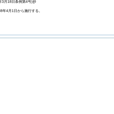
年3月18日
条例第4号)
抄
8年4月1日から施行する。