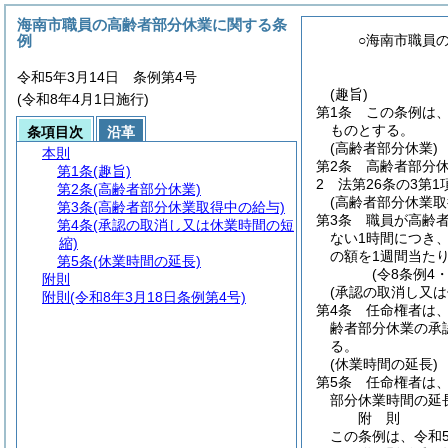
海南市職員の高齢者部分休業に関する条
例
○海南市職員
令和5年3月14日 条例第4号
(趣旨)
(令和8年4月1日施行)
第1条
この条例は
ものとする。
条項目次
沿革
(高齢者部分休業)
本則
第2条
高齢者部分休
第1条
(趣旨)
2
法第26条の3第
第2条
(高齢者部分休業)
(高齢者部分休業取
第3条
(高齢者部分休業取得中の給与)
第3条
職員が高齢
第4条
(承認の取消し又は休業時間の短
ない1時間につき
縮)
の額を1週間当た
第5条
(休業時間の延長)
(令8条例4
附則
(承認の取消し又は
附則
(令和8年3月18日条例第4号)
第4条
任命権者は
齢者部分休業の承
る。
(休業時間の延長)
第5条
任命権者は
部分休業時間の延
附
則
この条例は、令和