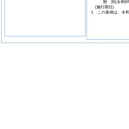
附
則
(令和8
(施行期日)
1
この条例は、令和