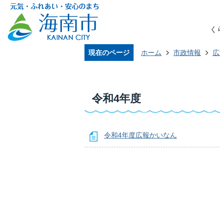
く
現在のページ
ホーム
市政情報
広
令和4年度
令和4年度広報かいなん