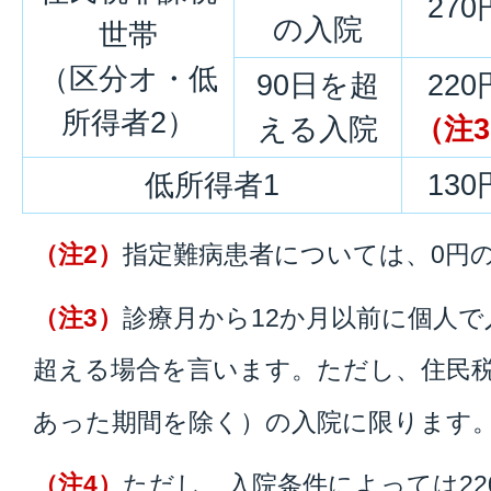
270
の入院
世帯
（区分オ・低
90日を超
220
所得者2）
える入院
（注
低所得者1
130
（注2）
指定難病患者については、0円
（注3）
診療月から12か月以前に個人で
超える場合を言います。ただし、住民税
あった期間を除く）の入院に限ります
（注4）
ただし、入院条件によっては2