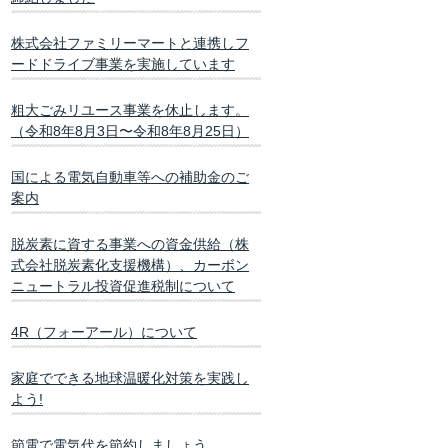
株式会社ファミリーマートと連携しフ
ードドライブ事業を実施しています
粗大ごみリユース事業を休止します。
（令和8年8月3日〜令和8年8月25日）
国による電気自動車等への補助金のご
案内
脱炭素に資する事業への資金供給（株
式会社脱炭素化支援機構）、カーボン
ニュートラル投資促進税制について
4R（フォーアール）について
家庭でできる地球温暖化対策を実践し
よう!
節電で電気代を節約しましょう