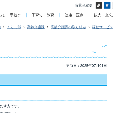
背景色変更
らし・手続き
子育て・教育
健康・医療
観光・文化
内
くらし部
高齢介護課
高齢介護課の取り組み
福祉サービ
更新日：2025年07月01日
たす方です。