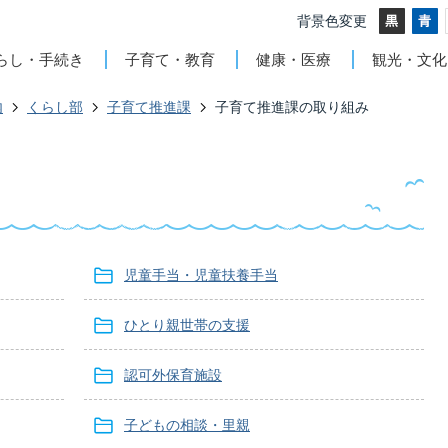
背景色変更
らし・手続き
子育て・教育
健康・医療
観光・文化
内
くらし部
子育て推進課
子育て推進課の取り組み
児童手当・児童扶養手当
ひとり親世帯の支援
認可外保育施設
子どもの相談・里親