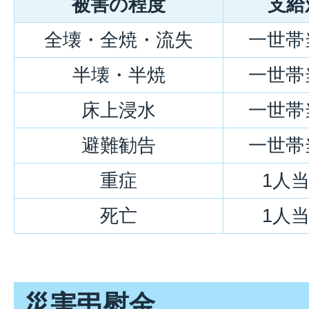
被害の程度
支給
全壊・全焼・流失
一世帯
半壊・半焼
一世帯
床上浸水
一世帯
避難勧告
一世帯
重症
1人
死亡
1人
災害弔慰金