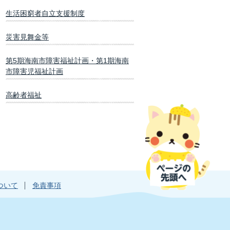
生活困窮者自立支援制度
災害見舞金等
第5期海南市障害福祉計画・第1期海南
市障害児福祉計画
高齢者福祉
ついて
免責事項