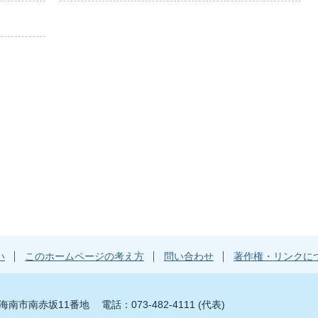
い
このホームページの考え方
問い合わせ
著作権・リンクに
山県海南市南赤坂11番地
電話：073-482-4111 (代表)