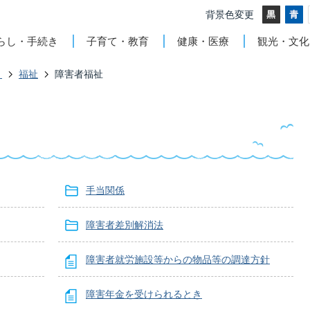
背景色変更
らし・手続き
子育て・教育
健康・医療
観光・文化
き
福祉
障害者福祉
手当関係
障害者差別解消法
障害者就労施設等からの物品等の調達方針
障害年金を受けられるとき