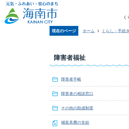
く
現在のページ
ホーム
くらし・手続
障害者福祉
障害者手帳
障害者の相談窓口
その他の助成制度
補装具費の支給