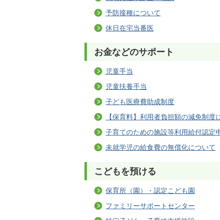
予防接種について
休日在宅当番医
お金などのサポート
児童手当
児童扶養手当
子ども医療費助成制度
【保育料】利用者負担額の減免制度
子育てのための施設等利用給付認定
未就学児の給食費の無償化について
こどもを預ける
保育所（園）・認定こども園
ファミリーサポートセンター