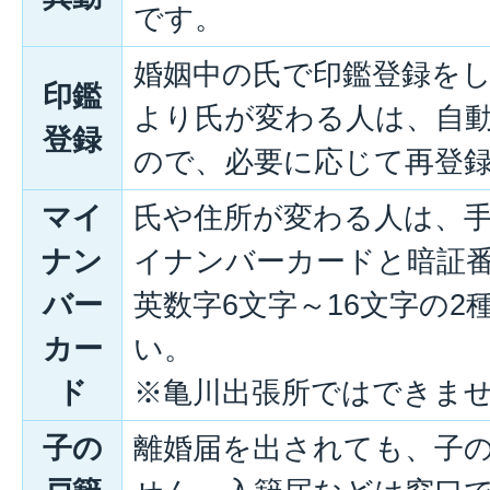
です。
婚姻中の氏で印鑑登録を
印鑑
より氏が変わる人は、自
登録
ので、必要に応じて再登
マイ
氏や住所が変わる人は、
ナン
イナンバーカードと暗証番
バー
英数字6文字～16文字の
カー
い。
ド
※亀川出張所ではできま
子の
離婚届を出されても、子