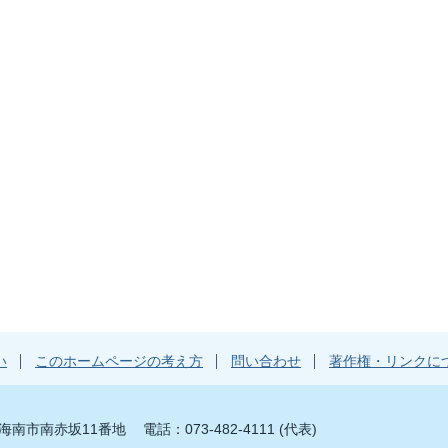
い
このホームページの考え方
問い合わせ
著作権・リンクに
山県海南市南赤坂11番地
電話：073-482-4111 (代表)