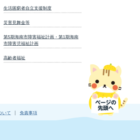
生活困窮者自立支援制度
災害見舞金等
第5期海南市障害福祉計画・第1期海南
市障害児福祉計画
高齢者福祉
ついて
免責事項