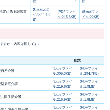
B)
B)
(Excelファ
指定に係る記載事
(PDFファイ
(Excelファ
イル:44.1K
ル:215.3KB)
イル:22KB)
B)
ますが、内容は同じです。
形式
(Excelファイ
(PDFファイ
型通所介護
ル:305.3KB)
ル:294.7KB)
(Excelファイ
(PDFファイ
能型居宅介護
ル:219.6KB)
ル:1.9MB)
(Excelファイ
(PDFファイ
型共同生活介護
ル:218.9KB)
ル:1.8MB)
(Excelファイ
(PDFファイ
施設入所者生活介護