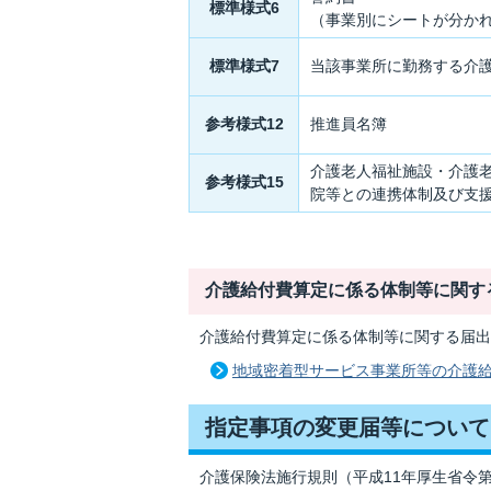
標準様式6
（事業別にシートが分か
標準様式7
当該事業所に勤務する介
参考様式12
推進員名簿
介護老人福祉施設・介護
参考様式15
院等との連携体制及び支
介護給付費算定に係る体制等に関す
介護給付費算定に係る体制等に関する届出
地域密着型サービス事業所等の介護
指定事項の変更届等について
介護保険法施行規則（平成11年厚生省令