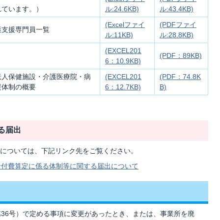
れています。）
ル:24.6KB)
ル:43.4KB)
(Excelファイ
(PDFファイ
護支援専門員一覧
ル:11KB)
ル:28.8KB)
(EXCEL201
(PDF：89KB)
6：10.9KB)
老人保健施設・介護医療院・病
(EXCEL201
(PDF：74.8K
援体制の概要
6：12.7KB)
B)
る届出
については、下記リンク先をご覧ください。
給付費算定に係る体制等に関する届出について
第36号）で定める事項に変更があったとき、または、事業所を廃