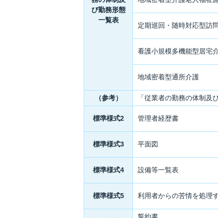
び勤務形態
一覧表
定期巡回・随時対応型訪
看護小規模多機能型居宅
地域密着型通所介護
（参考）
「従業者の勤務の体制及
標準様式2
管理者経歴書
標準様式3
平面図
標準様式4
設備等一覧表
標準様式5
利用者からの苦情を処理
誓約書