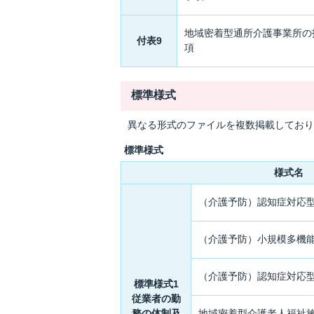
地域密着型通所介護事業所の
付表9
項
標準様式
異なる形式のファイルを複数掲載しており
標準様式
様式名
（介護予防）認知症対応
（介護予防）小規模多機
（介護予防）認知症対応
標準様式1
従業者の勤
務の体制及
地域密着型介護老人福祉