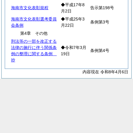
◆平成17年8
海南市文化表彰規程
告示第198号
月2日
海南市文化表彰選考委員
◆平成25年3
条例第3号
会条例
月22日
第4章 その他
刑法等の一部を改正する
法律の施行に伴う関係条
◆令和7年3月
条例第4号
例の整理に関する条例
19日
抄
内容現在 令和8年4月6日