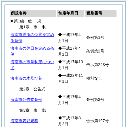
例規名称
制定年月日
種別番号
■ 第1編
総
規
第1章
市
制
海南市役所の位置を定め
◆平成17年4
条例第1号
る条例
月1日
海南市の休日を定める条
◆平成17年4
条例第2号
例
月1日
海南市の市章制定につい
◆平成17年10
告示第223号
て
月1日
◆平成22年11
海南市の木及び花
種別なし
月1日
第2章 公告式
◆平成17年4
海南市公告式条例
条例第3号
月1日
第3章
表
彰
◆平成17年8
海南市表彰規程
告示第197号
月2日