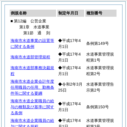
例規名称
制定年月日
種別番号
■ 第12編 公営企業
第1章 水道事業
第1節
通
則
海南市水道事業の設置等
◆平成17年4
条例第149号
に関する条例
月1日
◆平成17年4
水道事業管理規
海南市水道部管理規程
月1日
程第1号
海南市水道部事務決裁規
◆平成17年4
水道事業管理規
程
月1日
程第2号
海南市水道企業会計年度
◆令和2年3月
水道事業管理告
任用職員の任用、勤務条
25日
示第2号
件等に関する要綱
海南市水道企業職員の給
◆平成17年4
与の種類及び基準に関す
条例第150号
月1日
る条例
海南市水道企業職員の給
◆平成17年4
水道事業管理規
与に関する規程
月1日
程第3号